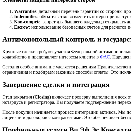
Warranties
: детальный перечень гарантий со стороны про
Indemnities
: обязательство возместить потери при насту
Non-compete
: запрет для бывшего владельца открывать а
Escrow
: использование безопасных счетов для расчетов 
Антимонопольный контроль и государс
Крупные сделки требуют участия Федеральной антимонопольно
ходатайство и представляет интересы клиента в
ФАС
. Нарушен
Сегодня особое внимание уделяется решениям Правительствен
ограничения и подбираем законные способы оплаты. Это исклю
Завершение сделки и интеграция
Этап закрытия (
Closing
) включает проверку выполнения всех 
нотариуса и регистратора. Вы получаете подтверждение перех
После покупки начинается процесс интеграции активов. Мы п
лицензий и договоров с контрагентами. Это обеспечивает бес
Профильные услуги Ви Эф Эс Консалт