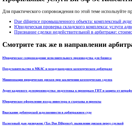
Для практического сопровождения по этой теме используйте 
Due diligence промышленного объекта: комплексный ауди
Юридическая проверка складского комплекса: услуги адв
Признание сделки недействительной в арбитраже: стоимо
Смотрите так же в направлении арбитра
Юридическое сопровождение исполнительного производства для бизнеса
Представительство в МКАС и международном коммерческом арбитраже
Минимизация юридических рисков при заключении коммерческих сделок
Аудит кадрового делопроизводства: подготовка к проверкам ГИТ и защита от штраф
Юридическое оформление входа инвестора в стартапы и проекты
Взыскание дебиторской задолженности в арбитражном суде
Налоговый дью дилидженс (Tax Due Diligence): выявление рисков перед сделкой