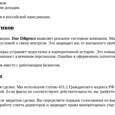
вов.
им доходам.
я в российской юрисдикции.
тивов
акции.
Due Diligence
выявляет реальное состояние компании. Мы
условий о смене контроля. Это защищает вас от внезапного треб
верка устраняет недостатки в корпоративной истории. Это повы
ошения с ключевым персоналом. Ошибки в оформлении патентов
в вместе с работающим бизнесом.
в
ия сделки. Мы используем статью 431.2 Гражданского кодекса РФ
зий. Если факты не соответствуют действительности, вы требуе
осле закрытия сделки. Вы определяете порядок голосования по
 работу совета директоров и защищает права миноритарных учас