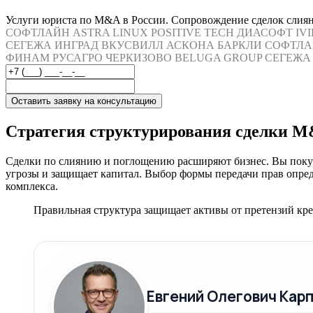
Услуги юриста по M&A в России. Сопровождение сделок слияни
СОФТЛАЙН
ASTRA LINUX
POSITIVE TECH
ДИАСОФТ
IV
СЕГЕЖА
ИНГРАД
ВКУСВИЛЛ
АСКОНА
БАРКЛИ
СОФТЛА
ФИНАМ
РУСАГРО
ЧЕРКИЗОВО
BELUGA GROUP
СЕГЕЖА
Оставить заявку на консультацию
Стратегия структурирования сделки 
Сделки по слиянию и поглощению расширяют бизнес. Вы покуп
угрозы и защищает капитал. Выбор формы передачи прав опред
комплекса.
Правильная структура защищает активы от претензий кр
Евгений Олегович Кар