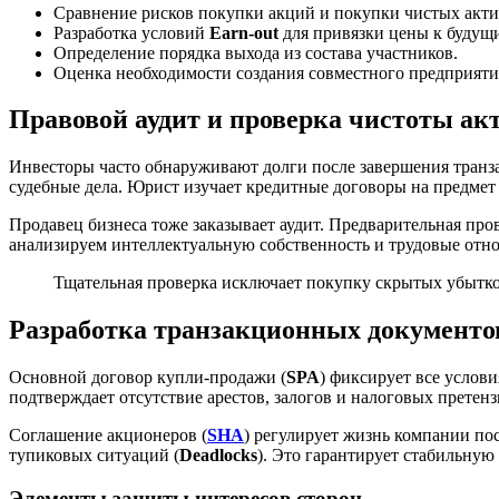
Сравнение рисков покупки акций и покупки чистых акти
Разработка условий
Earn-out
для привязки цены к будущ
Определение порядка выхода из состава участников.
Оценка необходимости создания совместного предприяти
Правовой аудит и проверка чистоты ак
Инвесторы часто обнаруживают долги после завершения транз
судебные дела. Юрист изучает кредитные договоры на предмет 
Продавец бизнеса тоже заказывает аудит. Предварительная про
анализируем интеллектуальную собственность и трудовые отн
Тщательная проверка исключает покупку скрытых убытко
Разработка транзакционных документо
Основной договор купли-продажи (
SPA
) фиксирует все услов
подтверждает отсутствие арестов, залогов и налоговых претен
Соглашение акционеров (
SHA
) регулирует жизнь компании п
тупиковых ситуаций (
Deadlocks
). Это гарантирует стабильную
Элементы защиты интересов сторон