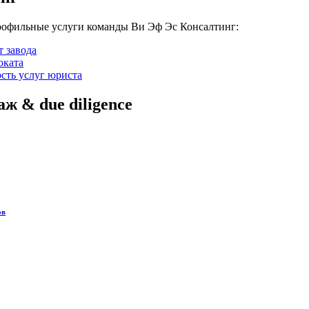
профильные услуги команды Ви Эф Эс Консалтинг:
т завода
оката
сть услуг юриста
ж & due diligence
ов