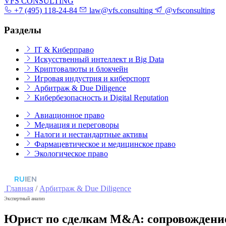
VFS CONSULTING
+7 (495) 118-24-84
law@vfs.consulting
@vfsconsulting
Разделы
IT & Киберправо
Искусственный интеллект и Big Data
Криптовалюты и блокчейн
Игровая индустрия и киберспорт
Арбитраж & Due Diligence
Кибербезопасность и Digital Reputation
Авиационное право
Медиация и переговоры
Налоги и нестандартные активы
Фармацевтическое и медицинское право
Экологическое право
RU
|
EN
Главная
/
Арбитраж & Due Diligence
Экспертный анализ
Юрист по сделкам M&A: сопровождение