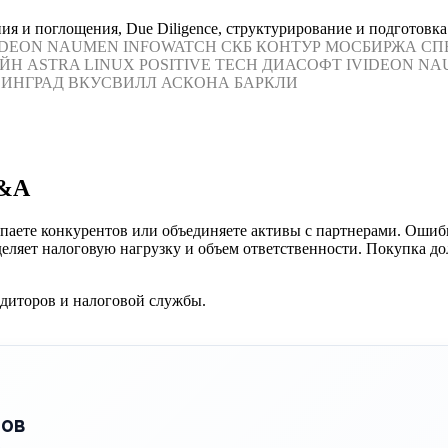
я и поглощения, Due Diligence, структурирование и подготовка
IDEON
NAUMEN
INFOWATCH
СКБ КОНТУР
МОСБИРЖА
СП
ЙН
ASTRA LINUX
POSITIVE TECH
ДИАСОФТ
IVIDEON
NA
ИНГРАД
ВКУСВИЛЛ
АСКОНА
БАРКЛИ
M&A
аете конкурентов или объединяете активы с партнерами. Ошибк
еляет налоговую нагрузку и объем ответственности. Покупка д
едиторов и налоговой службы.
пов