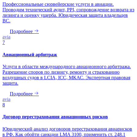
Профессиональные сюрвейерские услуги в авиации.
Проводим технический аудит, PPI, сопровождение возврата из
лизинга и оценку ущерба. Юридическая защита владельцев
ВС.
Подробнее
avia
7
Авиационный арбитраж
Услуги в области международного авиационного арбитража.
Разрешение споров по лизингу, ремонту и страхованию
воздушных судов в LCIA, ICC, МКАС. Экспертная правовая
защита.
Подробнее
avia
8
Договор перестрахования авиационных рисков
Юридический анализ договоров перестрахования авиарисков
в РФ. Как обойти санкции LMA 3100, применить ст. 248.1