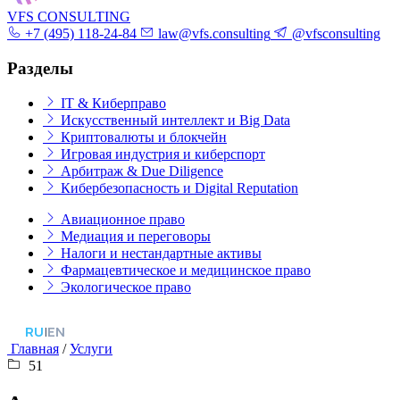
VFS CONSULTING
+7 (495) 118-24-84
law@vfs.consulting
@vfsconsulting
Разделы
IT & Киберправо
Искусственный интеллект и Big Data
Криптовалюты и блокчейн
Игровая индустрия и киберспорт
Арбитраж & Due Diligence
Кибербезопасность и Digital Reputation
Авиационное право
Медиация и переговоры
Налоги и нестандартные активы
Фармацевтическое и медицинское право
Экологическое право
RU
|
EN
Главная
/
Услуги
51