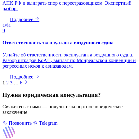
АПК РФ и выиграть спор с перестраховщиком. Экспертный
разбор.
Подробнее
avia
9
Ответственность эксплуатанта воздушного судна
Узнайте об ответственности эксплуатанта воздушного судна.
Разбор штрафов КоАП, выплат по Монреальской конвенции и
регрессных исков к авиазаводам.
Подробнее
Навигация
1
2
3
…
6
Нужна юридическая консультация?
Свяжитесь с нами — получите экспертное юридическое
заключение
Позвонить
Telegram