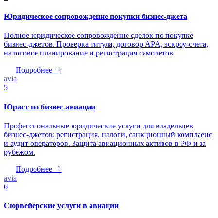
Юридическое сопровождение покупки бизнес-джета
Полное юридическое сопровождение сделок по покупке
бизнес-джетов. Проверка титула, договор APA, эскроу-счета,
налоговое планирование и регистрация самолетов.
Подробнее
avia
5
Юрист по бизнес-авиации
Профессиональные юридические услуги для владельцев
бизнес-джетов: регистрация, налоги, санкционный комплаенс
и аудит операторов. Защита авиационных активов в РФ и за
рубежом.
Подробнее
avia
6
Сюрвейерские услуги в авиации