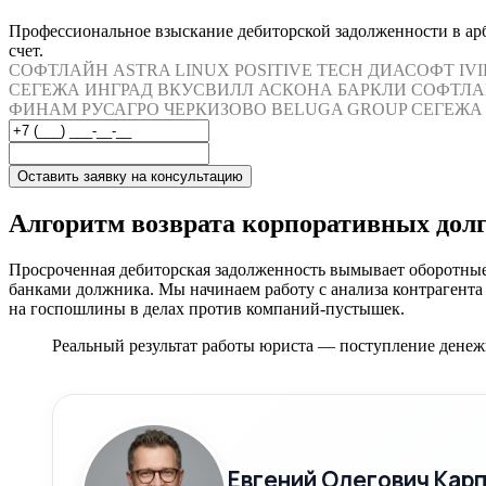
Профессиональное взыскание дебиторской задолженности в арби
счет.
СОФТЛАЙН
ASTRA LINUX
POSITIVE TECH
ДИАСОФТ
IV
СЕГЕЖА
ИНГРАД
ВКУСВИЛЛ
АСКОНА
БАРКЛИ
СОФТЛА
ФИНАМ
РУСАГРО
ЧЕРКИЗОВО
BELUGA GROUP
СЕГЕЖА
Оставить заявку на консультацию
Алгоритм возврата корпоративных дол
Просроченная дебиторская задолженность вымывает оборотны
банками должника. Мы начинаем работу с анализа контрагента 
на госпошлины в делах против компаний-пустышек.
Реальный результат работы юриста — поступление денежн
Евгений Олегович Кар