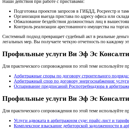
Наши действия при работе с приставами:
Подготовка проектов запросов в ГИБДД, Росреестр и та
Организация выезда пристава по адресу офиса или склад
Обжалование бездействия должностных лиц в вышестоящ
Контроль реализации арестованного имущества на торгах
Системный подход превращает судебный акт в реальные деньг
легальных мер. Вы получаете четкую отчетность по каждому эт
Профильные услуги Ви Эф Эс Консалт
Для практического сопровождения по этой теме используйте 
Арбитражные споры по договору строительного подряда:
Арбитражный спор по договору энергоснабжения: услуги
Оспаривание предписаний Роспотребнадзора в арбитраже
Профильные услуги Ви Эф Эс Консалт
Для практического сопровождения по этой теме используйте 
Услуги адвоката в арбитражном суде: прайс-лист и тариф
Комплексное взыскание дебиторской задолженности в ар