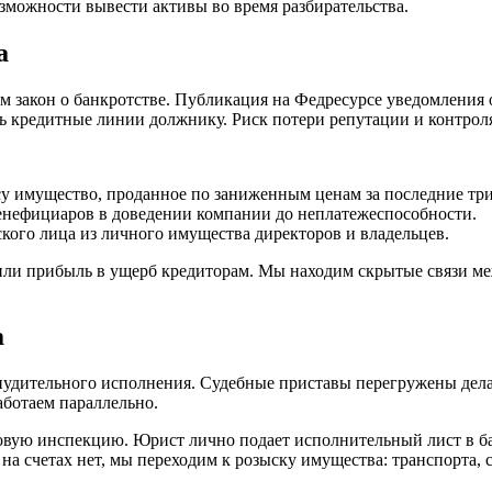
зможности вывести активы во время разбирательства.
а
м закон о банкротстве. Публикация на Федресурсе уведомления 
ь кредитные линии должнику. Риск потери репутации и контроля
 имущество, проданное по заниженным ценам за последние три
нефициаров в доведении компании до неплатежеспособности.
кого лица из личного имущества директоров и владельцев.
дили прибыль в ущерб кредиторам. Мы находим скрытые связи 
а
инудительного исполнения. Судебные приставы перегружены де
работаем параллельно.
овую инспекцию. Юрист лично подает исполнительный лист в ба
 на счетах нет, мы переходим к розыску имущества: транспорта, 