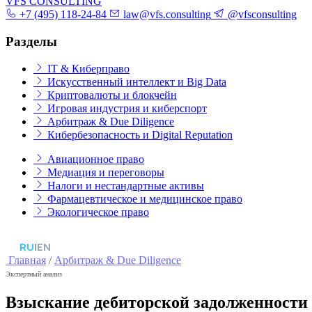
VFS CONSULTING
+7 (495) 118-24-84
law@vfs.consulting
@vfsconsulting
Разделы
IT & Киберправо
Искусственный интеллект и Big Data
Криптовалюты и блокчейн
Игровая индустрия и киберспорт
Арбитраж & Due Diligence
Кибербезопасность и Digital Reputation
Авиационное право
Медиация и переговоры
Налоги и нестандартные активы
Фармацевтическое и медицинское право
Экологическое право
RU
|
EN
Главная
/
Арбитраж & Due Diligence
Экспертный анализ
Взыскание дебиторской задолженности 