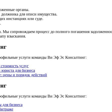
моженные органы.
а должника для описи имущества.
их инстанциях или суде.
.
и. Мы сопровождаем процесс до полного погашения задолженнос
апу взыскания.
инг
профильные услуги команды Ви Эф Эс Консалтинг:
 стоимость услуг
 юриста для бизнеса
: цены и порядок действий
инг
профильные услуги команды Ви Эф Эс Консалтинг:
ы для бизнеса
битраже