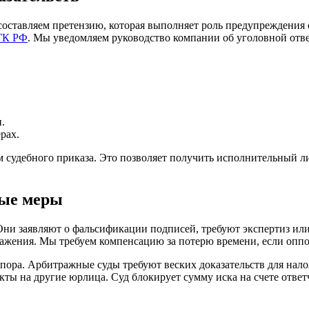
составляем претензию, которая выполняет роль предупреждения
ГК РФ
. Мы уведомляем руководство компании об уголовной отве
.
рах.
 судебного приказа. Это позволяет получить исполнительный лис
ные меры
. Они заявляют о фальсификации подписей, требуют экспертиз 
ажения. Мы требуем компенсацию за потерю времени, если оппон
спора. Арбитражные суды требуют веских доказательств для на
акты на другие юрлица. Суд блокирует сумму иска на счете отве