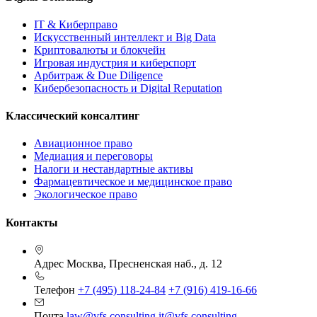
IT & Киберправо
Искусственный интеллект и Big Data
Криптовалюты и блокчейн
Игровая индустрия и киберспорт
Арбитраж & Due Diligence
Кибербезопасность и Digital Reputation
Классический консалтинг
Авиационное право
Медиация и переговоры
Налоги и нестандартные активы
Фармацевтическое и медицинское право
Экологическое право
Контакты
Адрес
Москва, Пресненская наб., д. 12
Телефон
+7 (495) 118-24-84
+7 (916) 419-16-66
Почта
law@vfs.consulting
it@vfs.consulting