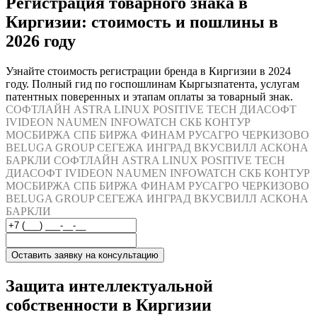
Регистрация товарного знака в
Киргизии: стоимость и пошлины в
2026 году
Узнайте стоимость регистрации бренда в Киргизии в 2024
году. Полный гид по госпошлинам Кыргызпатента, услугам
патентных поверенных и этапам оплаты за товарный знак.
СОФТЛАЙН
ASTRA LINUX
POSITIVE TECH
ДИАСОФТ
IVIDEON
NAUMEN
INFOWATCH
СКБ КОНТУР
МОСБИРЖА
СПБ БИРЖА
ФИНАМ
РУСАГРО
ЧЕРКИЗОВО
BELUGA GROUP
СЕГЕЖА
ИНГРАД
ВКУСВИЛЛ
АСКОНА
БАРКЛИ
СОФТЛАЙН
ASTRA LINUX
POSITIVE TECH
ДИАСОФТ
IVIDEON
NAUMEN
INFOWATCH
СКБ КОНТУР
МОСБИРЖА
СПБ БИРЖА
ФИНАМ
РУСАГРО
ЧЕРКИЗОВО
BELUGA GROUP
СЕГЕЖА
ИНГРАД
ВКУСВИЛЛ
АСКОНА
БАРКЛИ
Оставить заявку на консультацию
Защита интеллектуальной
собственности в Киргизии