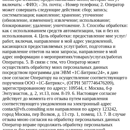
включать: - ФИО; - Эл. почта; - Номер телефона; 2. Оператор
может совершать следующие действия: сбор; запись;
систематизация; накопление; хранение; уточнение
(обновление, изменение); извлечение; использование;
блокирование; удаление; уничтожение. 3. Способы обработки:
как с использованием средств автоматизации, так и без их
использования. 4. Цель обработки: предоставление мне услуг/
работ, включая, направление в мой адрес уведомлений,
касающихся предоставляемых услуг/работ, подготовка и
направление ответов на мои запросы, направление в мой
адрес информации о мероприятиях/товарах/услугах/работах
Оператора. 5. В связи с тем, что Оператор может
осуществлять обработку моих персональных данных
посредством программы для ЭВМ «1С-Битрикс24», я даю
свое согласие Оператору на осуществление соответствующего
поручения ООО «1С-Битрикс», (ОГРН 5077746476209),
зарегистрированному по адресу: 109544, г. Москва, б-р
Энтузиастов, д. 2, эт.13, пом. 8-19. 6. Настоящее согласие
действует до момента его отзыва путем направления
соответствующего уведомления на электронный адрес
contact@vfs.consulting или направления по адресу 123242,
город Москва, пер Волков, д. 13 стр. 1, помещ. 13. 7. В случае
отзыва мною согласия на обработку персональных данных
Оператор вправе продолжить обработку персональных
данных без моего согласия при наличии оснований,