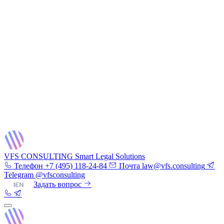
VFS CONSULTING
Smart Legal Solutions
Телефон
+7 (495) 118-24-84
Почта
law@vfs.consulting
Telegram
@vfsconsulting
RU
|
EN
Задать вопрос