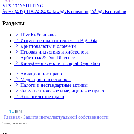
VFS CONSULTING
+7 (495) 118-24-84
law@vfs.consulting
@vfsconsulting
Разделы
IT & Киберправо
Искусственный интеллект и Big Data
Криптовалюты и блокчейн
Игровая индустрия и киберспорт
Арбитраж & Due Diligence
Кибербезопасность и Digital Reputation
Авиационное право
Медиация и переговоры
Налоги и нестандартные активы
Фармацевтическое и медицинское право
Экологическое право
RU
|
EN
Главная
/
Защита интеллектуальной собственности
Экспертный анализ