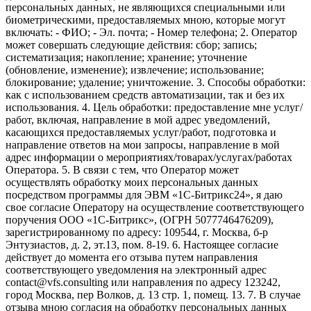
персональных данных, не являющихся специальными или
биометрическими, предоставляемых мною, которые могут
включать: - ФИО; - Эл. почта; - Номер телефона; 2. Оператор
может совершать следующие действия: сбор; запись;
систематизация; накопление; хранение; уточнение
(обновление, изменение); извлечение; использование;
блокирование; удаление; уничтожение. 3. Способы обработки:
как с использованием средств автоматизации, так и без их
использования. 4. Цель обработки: предоставление мне услуг/
работ, включая, направление в мой адрес уведомлений,
касающихся предоставляемых услуг/работ, подготовка и
направление ответов на мои запросы, направление в мой
адрес информации о мероприятиях/товарах/услугах/работах
Оператора. 5. В связи с тем, что Оператор может
осуществлять обработку моих персональных данных
посредством программы для ЭВМ «1С-Битрикс24», я даю
свое согласие Оператору на осуществление соответствующего
поручения ООО «1С-Битрикс», (ОГРН 5077746476209),
зарегистрированному по адресу: 109544, г. Москва, б-р
Энтузиастов, д. 2, эт.13, пом. 8-19. 6. Настоящее согласие
действует до момента его отзыва путем направления
соответствующего уведомления на электронный адрес
contact@vfs.consulting или направления по адресу 123242,
город Москва, пер Волков, д. 13 стр. 1, помещ. 13. 7. В случае
отзыва мною согласия на обработку персональных данных