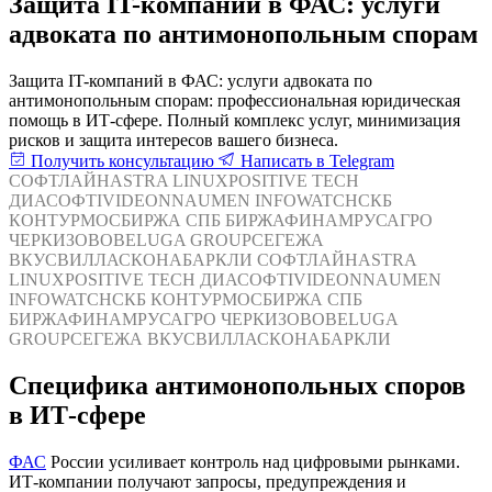
Защита IT-компаний в ФАС: услуги
адвоката по антимонопольным спорам
Защита IT-компаний в ФАС: услуги адвоката по
антимонопольным спорам: профессиональная юридическая
помощь в ИТ-сфере. Полный комплекс услуг, минимизация
рисков и защита интересов вашего бизнеса.
Получить консультацию
Написать в Telegram
СОФТЛАЙН
ASTRA LINUX
POSITIVE TECH
ДИАСОФТ
IVIDEON
NAUMEN
INFOWATCH
СКБ
КОНТУР
МОСБИРЖА
СПБ БИРЖА
ФИНАМ
РУСАГРО
ЧЕРКИЗОВО
BELUGA GROUP
СЕГЕЖА
ВКУСВИЛЛ
АСКОНА
БАРКЛИ
СОФТЛАЙН
ASTRA
LINUX
POSITIVE TECH
ДИАСОФТ
IVIDEON
NAUMEN
INFOWATCH
СКБ КОНТУР
МОСБИРЖА
СПБ
БИРЖА
ФИНАМ
РУСАГРО
ЧЕРКИЗОВО
BELUGA
GROUP
СЕГЕЖА
ВКУСВИЛЛ
АСКОНА
БАРКЛИ
Специфика антимонопольных споров
в ИТ-сфере
ФАС
России усиливает контроль над цифровыми рынками.
ИТ-компании получают запросы, предупреждения и