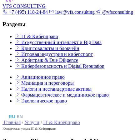
VFS CONSULTING
+7 (495) 118-24-84
law@vfs.consulting
@vfsconsulting
Разделы
IT & Киберправо
Искусственный интеллект и Big Data
Криптовалюты и блокчейн
Игровая индустрия и киберспорт
Арбитраж & Due Diligence
Кибербезопасность и Digital Reputation
Авиационное право
Медиация и переговоры
Налоги и нестандартные активы
Фармацевтическое и медицинское право
Экологическое право
RU
|
EN
Главная
/
Услуги
/
IT & Киберправо
Юридическая услуга
IT & Киберправо