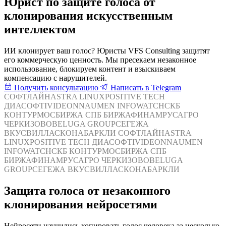
Юрист по защите голоса от
клонирования искусственным
интеллектом
ИИ клонирует ваш голос? Юристы VFS Consulting защитят
его коммерческую ценность. Мы пресекаем незаконное
использование, блокируем контент и взыскиваем
компенсацию с нарушителей.
Получить консультацию
Написать в Telegram
СОФТЛАЙН
ASTRA LINUX
POSITIVE TECH
ДИАСОФТ
IVIDEON
NAUMEN
INFOWATCH
СКБ
КОНТУР
МОСБИРЖА
СПБ БИРЖА
ФИНАМ
РУСАГРО
ЧЕРКИЗОВО
BELUGA GROUP
СЕГЕЖА
ВКУСВИЛЛ
АСКОНА
БАРКЛИ
СОФТЛАЙН
ASTRA
LINUX
POSITIVE TECH
ДИАСОФТ
IVIDEON
NAUMEN
INFOWATCH
СКБ КОНТУР
МОСБИРЖА
СПБ
БИРЖА
ФИНАМ
РУСАГРО
ЧЕРКИЗОВО
BELUGA
GROUP
СЕГЕЖА
ВКУСВИЛЛ
АСКОНА
БАРКЛИ
Защита голоса от незаконного
клонирования нейросетями
Нейросети научились копировать голос человека за несколько