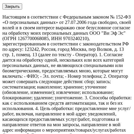
Закрыть
Настоящим в соответствии с Федеральным законом № 152-ФЗ
«О персональных данных» от 27.07.2006 года свободно, своей
волей и в своем интересе выражаю свое безусловное согласие
на обработку моих персональных данных ООО "Ви Эф Эс"
(ОГРН 1267700068085, ИНН 9703240210),
зарегистрированным в соответствии с законодательством РФ
по адресу: 123242, Россия, город Москва, пер Волков, д. 13
стр. 1, помещ. 13 (далее по тексту - Оператор). 1. Согласие
дается на обработку одной, нескольких или всех категорий
персональных данных, не являющихся специальными или
биометрическими, предоставляемых мною, которые могут
включать: - ФИО; - Эл. почта; - Номер телефона; 2. Оператор
может совершать следующие действия: сбор; запись;
систематизация; накопление; хранение; уточнение
(обновление, изменение); извлечение; использование;
блокирование; удаление; уничтожение. 3. Способы обработки:
как с использованием средств автоматизации, так и без их
использования. 4. Цель обработки: предоставление мне услуг/
работ, включая, направление в мой адрес уведомлений,
касающихся предоставляемых услуг/работ, подготовка и
направление ответов на мои запросы, направление в мой
адрес информации о мероприятиях/товарах/услугах/работах