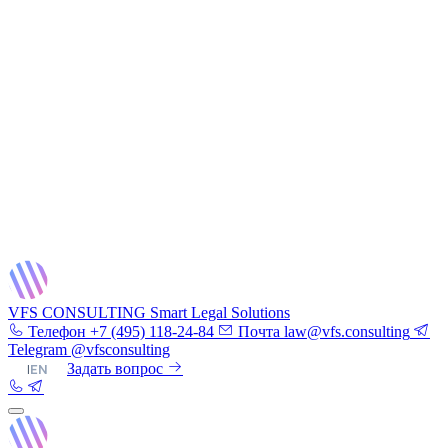
VFS CONSULTING
Smart Legal Solutions
Телефон
+7 (495) 118-24-84
Почта
law@vfs.consulting
Telegram
@vfsconsulting
RU
|
EN
Задать вопрос