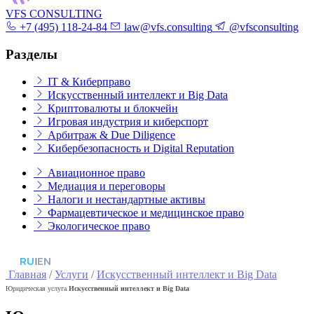
VFS CONSULTING
+7 (495) 118-24-84
law@vfs.consulting
@vfsconsulting
Разделы
IT & Киберправо
Искусственный интеллект и Big Data
Криптовалюты и блокчейн
Игровая индустрия и киберспорт
Арбитраж & Due Diligence
Кибербезопасность и Digital Reputation
Авиационное право
Медиация и переговоры
Налоги и нестандартные активы
Фармацевтическое и медицинское право
Экологическое право
RU
|
EN
Главная
/
Услуги
/
Искусственный интеллект и Big Data
Юридическая услуга
Искусственный интеллект и Big Data