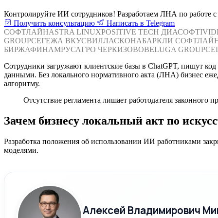
Контролируйте ИИ сотрудников! Разработаем ЛНА по работе с н
Получить консультацию
Написать в Telegram
СОФТЛАЙН
ASTRA LINUX
POSITIVE TECH
ДИАСОФТ
IVI
GROUP
СЕГЕЖА
ВКУСВИЛЛ
АСКОНА
БАРКЛИ
СОФТЛАЙ
БИРЖА
ФИНАМ
РУСАГРО
ЧЕРКИЗОВО
BELUGA GROUP
СЕ
Сотрудники загружают клиентские базы в ChatGPT, пишут код че
данными. Без локального нормативного акта (ЛНА) бизнес еж
алгоритму.
Отсутствие регламента лишает работодателя законного п
Зачем бизнесу локальный акт по искус
Разработка положения об использовании ИИ работниками закр
моделями.
Алексей Владимирович Ми