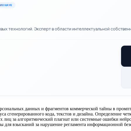
ИХ НАУК
х технологий. Эксперт в области интеллектуальной собственн
ерсональных данных и фрагментов коммерческой тайны в промп
са сгенерированного кода, текстов и дизайна. Определение чет
х лиц за алгоритмический плагиат или системные ошибки нейро
ы для взысканий за нарушение регламента информационной без