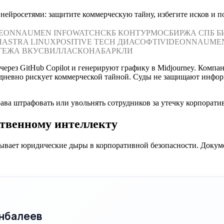
ейросетями: защитите коммерческую тайну, избегите исков и по
DEON
NAUMEN
INFOWATCH
СКБ КОНТУР
МОСБИРЖА
СПБ Б
Н
ASTRA LINUX
POSITIVE TECH
ДИАСОФТ
IVIDEON
NAUME
ГЕЖА
ВКУСВИЛЛ
АСКОНА
БАРКЛИ
рез GitHub Copilot и генерируют графику в Midjourney. Компани
едневно рискует коммерческой тайной. Суды не защищают инфо
рава штрафовать или увольнять сотрудников за утечку корпорати
ственному интеллекту
ывает юридические дыры в корпоративной безопасности. Докуме
нбалеев