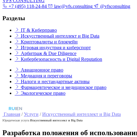
VFS CONSULTING
+7 (495) 118-24-84
law@vfs.consulting
@vfsconsulting
Разделы
IT & Киберправо
Искусственный интеллект и Big Data
Криптовалюты и блокчейн
Игровая индустрия и киберспорт
Арбитраж & Due Diligence
Кибербезопасность и Digital Reputation
Авиационное право
Медиация и переговоры
Налоги и нестандартные активы
Фармацевтическое и медицинское право
Экологическое право
RU
|
EN
Главная
/
Услуги
/
Искусственный интеллект и Big Data
Юридическая услуга
Искусственный интеллект и Big Data
Разработка положения об использовани