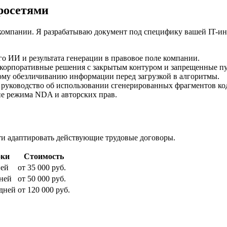
йросетями
компании. Я разрабатываю документ под специфику вашей IT-ин
о ИИ и результата генерации в правовое поле компании.
корпоративные решения с закрытым контуром и запрещенные п
му обезличиванию информации перед загрузкой в алгоритмы.
руководство об использовании сгенерированных фрагментов код
е режима NDA и авторских прав.
ти адаптировать действующие трудовые договоры.
ки
Стоимость
ней
от 35 000 руб.
дней
от 50 000 руб.
 дней
от 120 000 руб.