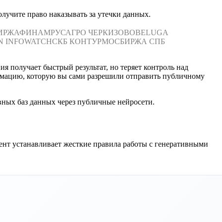
лучите право наказывать за утечки данных.
ИРЖА
ФИНАМ
РУСАГРО
ЧЕРКИЗОВО
BELUGA
N
INFOWATCH
СКБ КОНТУР
МОСБИРЖА
СПБ
я получает быстрый результат, но теряет контроль над
рмацию, которую вы сами разрешили отправить публичному
вных баз данных через публичные нейросети.
нт устанавливает жесткие правила работы с генеративными