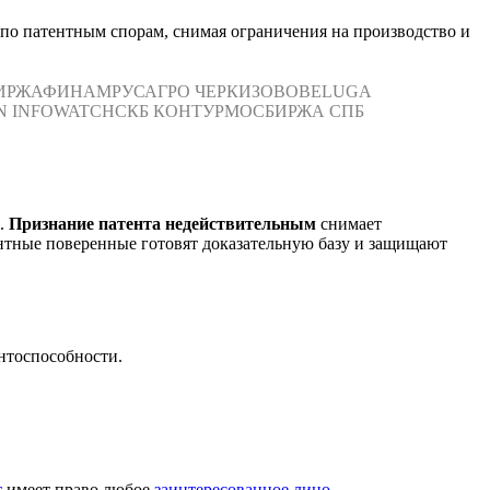
по патентным спорам, снимая ограничения на производство и
ИРЖА
ФИНАМ
РУСАГРО
ЧЕРКИЗОВО
BELUGA
N
INFOWATCH
СКБ КОНТУР
МОСБИРЖА
СПБ
я.
Признание патента недействительным
снимает
ентные поверенные готовят доказательную базу и защищают
нтоспособности.
т
имеет право любое
заинтересованное лицо
.