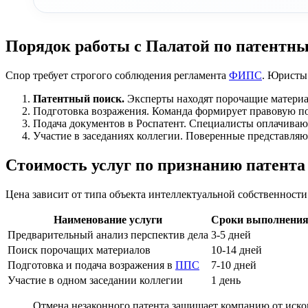
Порядок работы с Палатой по патентн
Спор требует строгого соблюдения регламента
ФИПС
. Юристы 
Патентный поиск.
Эксперты находят порочащие материа
Подготовка возражения. Команда формирует правовую п
Подача документов в Роспатент. Специалисты оплачива
Участие в заседаниях коллегии. Поверенные представляю
Стоимость услуг по признанию патент
Цена зависит от типа объекта интеллектуальной собственност
Наименование услуги
Сроки выполнени
Предварительный анализ перспектив дела
3-5 дней
Поиск порочащих материалов
10-14 дней
Подготовка и подача возражения в
ППС
7-10 дней
Участие в одном заседании коллегии
1 день
Отмена незаконного патента защищает компанию от иско