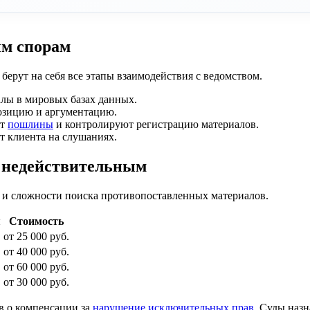
ым спорам
берут на себя все этапы взаимодействия с ведомством.
лы в мировых базах данных.
озицию и аргументацию.
ют
пошлины
и контролируют регистрацию материалов.
т клиента на слушаниях.
а недействительным
и и сложности поиска противопоставленных материалов.
я
Стоимость
от 25 000 руб.
от 40 000 руб.
от 60 000 руб.
от 30 000 руб.
в о компенсации за
нарушение исключительных прав
. Суды наз