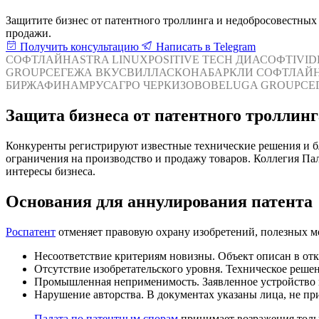
Защитите бизнес от патентного троллинга и недобросовестных
продажи.
Получить консультацию
Написать в Telegram
СОФТЛАЙН
ASTRA LINUX
POSITIVE TECH
ДИАСОФТ
IVI
GROUP
СЕГЕЖА
ВКУСВИЛЛ
АСКОНА
БАРКЛИ
СОФТЛАЙ
БИРЖА
ФИНАМ
РУСАГРО
ЧЕРКИЗОВО
BELUGA GROUP
СЕ
Защита бизнеса от патентного троллин
Конкуренты регистрируют известные технические решения и бл
ограничения на производство и продажу товаров. Коллегия Па
интересы бизнеса.
Основания для аннулирования патента
Роспатент
отменяет правовую охрану изобретений, полезных 
Несоответствие критериям новизны. Объект описан в от
Отсутствие изобретательского уровня. Техническое реше
Промышленная неприменимость. Заявленное устройство н
Нарушение авторства. В документах указаны лица, не пр
Палата по патентным спорам
принимает возражения толь