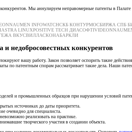
 конкурентов. Мы аннулируем неправомерные патенты в Палате 
DEON
NAUMEN
INFOWATCH
СКБ КОНТУР
МОСБИРЖА
СПБ Б
Н
ASTRA LINUX
POSITIVE TECH
ДИАСОФТ
IVIDEON
NAUME
ГЕЖА
ВКУСВИЛЛ
АСКОНА
БАРКЛИ
га и недобросовестных конкурентов
окируют вашу работу. Закон позволяет оспорить такие действи
латы по патентным спорам рассматривает такие дела. Наши пат
моделей и промышленных образцов при нарушении условий пате
крытых источниках до даты приоритета.
ние очевидно для специалиста.
евозможно реализовать на практике.
инимавшие творческого участия в создании объекта.
ко при наличии документальных доказательств. Оспорить
патен