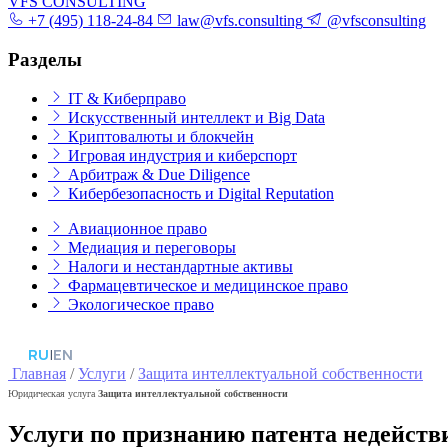
VFS CONSULTING
+7 (495) 118-24-84
law@vfs.consulting
@vfsconsulting
Разделы
IT & Киберправо
Искусственный интеллект и Big Data
Криптовалюты и блокчейн
Игровая индустрия и киберспорт
Арбитраж & Due Diligence
Кибербезопасность и Digital Reputation
Авиационное право
Медиация и переговоры
Налоги и нестандартные активы
Фармацевтическое и медицинское право
Экологическое право
RU
|
EN
Главная
/
Услуги
/
Защита интеллектуальной собственности
Юридическая услуга
Защита интеллектуальной собственности
Услуги по признанию патента недейст