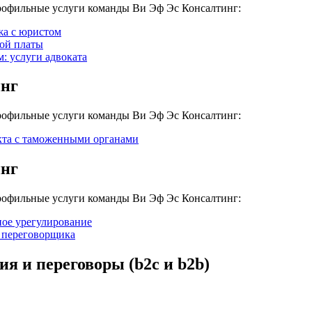
профильные услуги команды Ви Эф Эс Консалтинг:
жа с юристом
ной платы
: услуги адвоката
инг
профильные услуги команды Ви Эф Эс Консалтинг:
кта с таможенными органами
инг
профильные услуги команды Ви Эф Эс Консалтинг:
ное урегулирование
и переговорщика
я и переговоры (b2c и b2b)