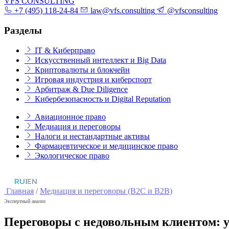
VFS CONSULTING
+7 (495) 118-24-84
law@vfs.consulting
@vfsconsulting
Разделы
IT & Киберправо
Искусственный интеллект и Big Data
Криптовалюты и блокчейн
Игровая индустрия и киберспорт
Арбитраж & Due Diligence
Кибербезопасность и Digital Reputation
Авиационное право
Медиация и переговоры
Налоги и нестандартные активы
Фармацевтическое и медицинское право
Экологическое право
RU
|
EN
Главная
/
Медиация и переговоры (B2C и B2B)
Экспертный анализ
Переговоры с недовольным клиентом: у