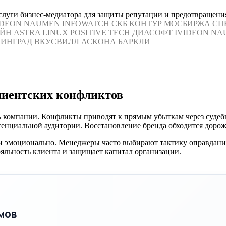
луги бизнес-медиатора для защиты репутации и предотвращения
IDEON
NAUMEN
INFOWATCH
СКБ КОНТУР
МОСБИРЖА
СП
ЙН
ASTRA LINUX
POSITIVE TECH
ДИАСОФТ
IVIDEON
NA
ИНГРАД
ВКУСВИЛЛ
АСКОНА
БАРКЛИ
лиентских конфликтов
ь компании. Конфликты приводят к прямым убыткам через судеб
енциальной аудитории. Восстановление бренда обходится дорож
зии эмоционально. Менеджеры часто выбирают тактику оправдан
ояльность клиента и защищает капитал организации.
мов