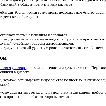
ит в медиаторе арбитра, а не оппонента. Это меняет динамику 
обвинений в область прагматичных расчетов.
бителя. Юридическая грамотность позволяет нам быстро оцени
тересы второй стороны.
сключает траты на пошлины и адвокатов.
я внутри переговоров и не попадают в публичное пространство.
ко дней, судебные процессы длятся месяцами.
стрирует высокий уровень сервиса и ответственности бизнеса.
том
словия договора
, историю переписки и суть претензии. Перегов
ошибки в диалоге.
ку возможность выразить недовольство полностью. Активное сл
жений.
усируемся на интересах, а не на позициях. Если клиент требу
ть в признании ошибки со стороны компании.