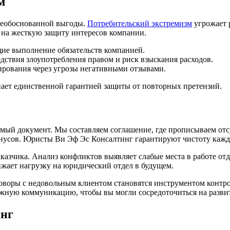
м
 необоснованной выгоды.
Потребительский экстремизм
угрожает 
 на жесткую защиту интересов компании.
е выполнение обязательств компанией.
дствия злоупотребления правом и риск взыскания расходов.
рования через угрозы негативными отзывами.
ает единственной гарантией защиты от повторных претензий.
имый документ. Мы составляем соглашение, где прописываем отс
онусов. Юристы Ви Эф Эс Консалтинг гарантируют чистоту кажд
казчика. Анализ конфликтов выявляет слабые места в работе о
жает нагрузку на юридический отдел в будущем.
оворы с недовольным клиентом становятся инструментом контрол
жную коммуникацию, чтобы вы могли сосредоточиться на развит
инг