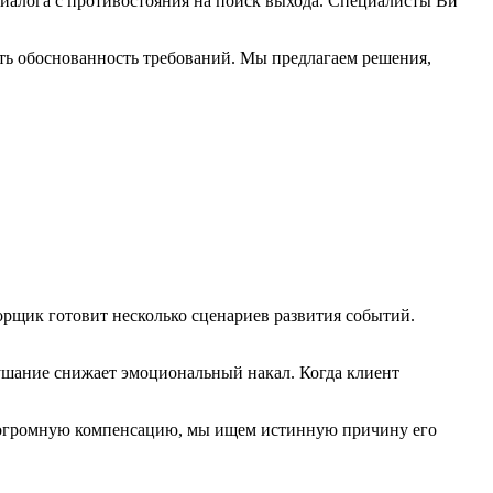
диалога с противостояния на поиск выхода. Специалисты Ви
ть обоснованность требований. Мы предлагаем решения,
орщик готовит несколько сценариев развития событий.
ушание снижает эмоциональный накал. Когда клиент
ет огромную компенсацию, мы ищем истинную причину его