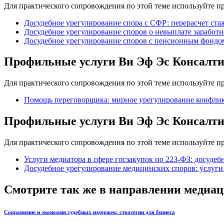
Для практического сопровождения по этой теме используйте 
Досудебное урегулирование спора с СФР: перерасчет ста
Досудебное урегулирование споров о невыплате заработ
Досудебное урегулирование споров с пенсионным фондом
Профильные услуги Ви Эф Эс Консалт
Для практического сопровождения по этой теме используйте 
Помощь переговорщика: мирное урегулирование конфли
Профильные услуги Ви Эф Эс Консалт
Для практического сопровождения по этой теме используйте 
Услуги медиатора в сфере госзакупок по 223-ФЗ: досудеб
Досудебное урегулирование медицинских споров: услуг
Смотрите так же в направлении медиаци
Сокращение и экономия судебных издержек: стратегии для бизнеса