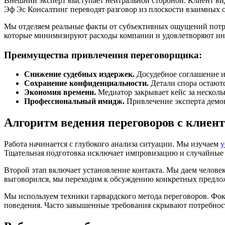
Внешний эксперт выступает нейтральной стороной. Клиент вид
Эф Эс Консалтинг переводят разговор из плоскости взаимных 
Мы отделяем реальные факты от субъективных ощущений потре
которые минимизируют расходы компании и удовлетворяют ин
Преимущества привлечения переговорщика:
Снижение судебных издержек.
Досудебное соглашение и
Сохранение конфиденциальности.
Детали спора остаютс
Экономия времени.
Медиатор закрывает кейс за несколь
Профессиональный имидж.
Привлечение эксперта демон
Алгоритм ведения переговоров с клиен
Работа начинается с глубокого анализа ситуации. Мы изучаем
у
Тщательная подготовка исключает импровизацию и случайные 
Второй этап включает установление контакта. Мы даем челове
выговорился, мы переходим к обсуждению конкретных предло
Мы используем техники гарвардского метода переговоров. Фок
поведения. Часто завышенные требования скрывают потребнос