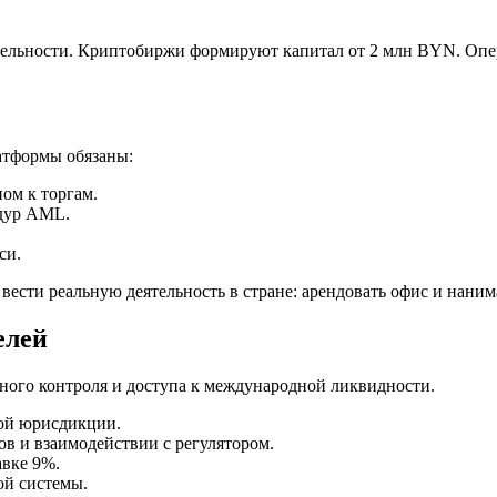
ятельности. Криптобиржи формируют капитал от 2 млн BYN. Оп
атформы обязаны:
ом к торгам.
едур AML.
си.
 вести реальную деятельность в стране: арендовать офис и нани
елей
тного контроля и доступа к международной ликвидности.
ой юрисдикции.
в и взаимодействии с регулятором.
авке 9%.
ой системы.