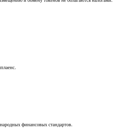
азмещению и обмену токенов не облагаются налогами.
плаенс.
ународных финансовых стандартов.