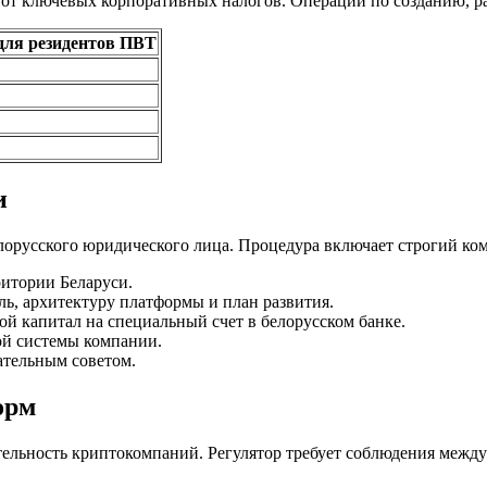
от ключевых корпоративных налогов. Операции по созданию, р
для резидентов ПВТ
и
лорусского юридического лица. Процедура включает строгий ком
итории Беларуси.
, архитектуру платформы и план развития.
 капитал на специальный счет в белорусском банке.
й системы компании.
ательным советом.
орм
льность криптокомпаний. Регулятор требует соблюдения межд