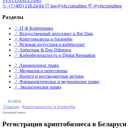
VFS CONSULTING
+7 (495) 118-24-84
law@vfs.consulting
@vfsconsulting
Разделы
IT & Киберправо
Искусственный интеллект и Big Data
Криптовалюты и блокчейн
Игровая индустрия и киберспорт
Арбитраж & Due Diligence
Кибербезопасность и Digital Reputation
Авиационное право
Медиация и переговоры
Налоги и нестандартные активы
Фармацевтическое и медицинское право
Экологическое право
RU
|
EN
Главная
/
Криптовалюты и блокчейн
Экспертный анализ
Регистрация криптобизнеса в Беларуси