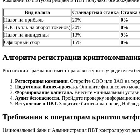
Компании со статусом резидента ПВТ получают освобождение 
Вид налога
Стандартная ставка
Ставка 
Налог на прибыль
20%
0%
НДС (в т.ч. на оборот токенов)
20%
0%
Налог на дивиденды
13%
9%
Офшорный сбор
15%
0%
Алгоритм регистрации криптокомпани
Российский гражданин имеет право выступить учредителем бе
Регистрация компании.
Откройте ООО или ЗАО на терр
Подготовка бизнес-проекта.
Опишите финансовую модель
Формирование капитала.
Внесите минимальный уставной
Аудит безопасности.
Пройдите проверку информационно
Вступление в ПВТ.
Защитите бизнес-план перед Наблюд
Требования к операторам криптоплатф
Национальный банк и Администрация ПВТ контролируют деяте