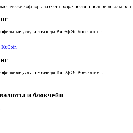
лассические офшоры за счет прозрачности и полной легальности
инг
профильные услуги команды Ви Эф Эс Консалтинг:
с KuCoin
инг
профильные услуги команды Ви Эф Эс Консалтинг:
овалюты и блокчейн
и