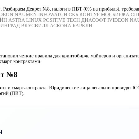
. Разбираем Декрет №8, налоги в ПВТ (0% на прибыль), требова
IDEON
NAUMEN
INFOWATCH
СКБ КОНТУР
МОСБИРЖА
СП
ЙН
ASTRA LINUX
POSITIVE TECH
ДИАСОФТ
IVIDEON
NA
ИНГРАД
ВКУСВИЛЛ
АСКОНА
БАРКЛИ
становил четкие правила для криптобирж, майнеров и организа
смарт-контрактами.
ет №8
люты и смарт-контракта. Юридические лица легально проводят I
огий (ПВТ).
н