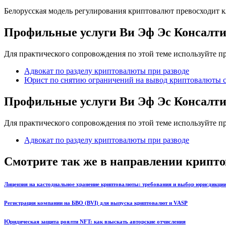
Белорусская модель регулирования криптовалют превосходит к
Профильные услуги Ви Эф Эс Консалт
Для практического сопровождения по этой теме используйте 
Адвокат по разделу криптовалюты при разводе
Юрист по снятию ограничений на вывод криптовалюты 
Профильные услуги Ви Эф Эс Консалт
Для практического сопровождения по этой теме используйте 
Адвокат по разделу криптовалюты при разводе
Смотрите так же в направлении крипт
Лицензия на кастодиальное хранение криптовалюты: требования и выбор юрисдикци
Регистрация компании на БВО (BVI) для выпуска криптовалют и VASP
Юридическая защита роялти NFT: как взыскать авторские отчисления