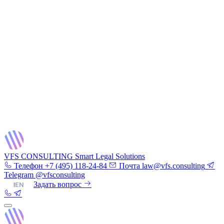
VFS CONSULTING
Smart Legal Solutions
Телефон
+7 (495) 118-24-84
Почта
law@vfs.consulting
Telegram
@vfsconsulting
RU
|
EN
Задать вопрос