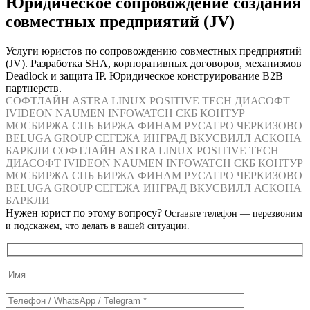
Юридическое сопровождение создания
совместных предприятий (JV)
Услуги юристов по сопровождению совместных предприятий
(JV). Разработка SHA, корпоративных договоров, механизмов
Deadlock и защита IP. Юридическое конструирование B2B
партнерств.
СОФТЛАЙН
ASTRA LINUX
POSITIVE TECH
ДИАСОФТ
IVIDEON
NAUMEN
INFOWATCH
СКБ КОНТУР
МОСБИРЖА
СПБ БИРЖА
ФИНАМ
РУСАГРО
ЧЕРКИЗОВО
BELUGA GROUP
СЕГЕЖА
ИНГРАД
ВКУСВИЛЛ
АСКОНА
БАРКЛИ
СОФТЛАЙН
ASTRA LINUX
POSITIVE TECH
ДИАСОФТ
IVIDEON
NAUMEN
INFOWATCH
СКБ КОНТУР
МОСБИРЖА
СПБ БИРЖА
ФИНАМ
РУСАГРО
ЧЕРКИЗОВО
BELUGA GROUP
СЕГЕЖА
ИНГРАД
ВКУСВИЛЛ
АСКОНА
БАРКЛИ
Нужен юрист по этому вопросу?
Оставьте телефон — перезвоним
и подскажем, что делать в вашей ситуации.
Служебные
поля
формы