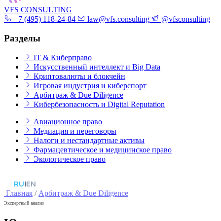
VFS CONSULTING
+7 (495) 118-24-84
law@vfs.consulting
@vfsconsulting
Разделы
IT & Киберправо
Искусственный интеллект и Big Data
Криптовалюты и блокчейн
Игровая индустрия и киберспорт
Арбитраж & Due Diligence
Кибербезопасность и Digital Reputation
Авиационное право
Медиация и переговоры
Налоги и нестандартные активы
Фармацевтическое и медицинское право
Экологическое право
RU
|
EN
Главная
/
Арбитраж & Due Diligence
Экспертный анализ