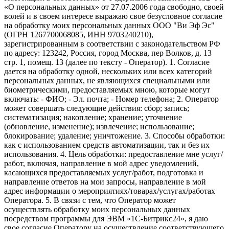
«О персональных данных» от 27.07.2006 года свободно, своей
волей и в своем интересе выражаю свое безусловное согласие
на обработку моих персональных данных ООО "Ви Эф Эс"
(ОГРН 1267700068085, ИНН 9703240210),
зарегистрированным в соответствии с законодательством РФ
по адресу: 123242, Россия, город Москва, пер Волков, д. 13
стр. 1, помещ. 13 (далее по тексту - Оператор). 1. Согласие
дается на обработку одной, нескольких или всех категорий
персональных данных, не являющихся специальными или
биометрическими, предоставляемых мною, которые могут
включать: - ФИО; - Эл. почта; - Номер телефона; 2. Оператор
может совершать следующие действия: сбор; запись;
систематизация; накопление; хранение; уточнение
(обновление, изменение); извлечение; использование;
блокирование; удаление; уничтожение. 3. Способы обработки:
как с использованием средств автоматизации, так и без их
использования. 4. Цель обработки: предоставление мне услуг/
работ, включая, направление в мой адрес уведомлений,
касающихся предоставляемых услуг/работ, подготовка и
направление ответов на мои запросы, направление в мой
адрес информации о мероприятиях/товарах/услугах/работах
Оператора. 5. В связи с тем, что Оператор может
осуществлять обработку моих персональных данных
посредством программы для ЭВМ «1С-Битрикс24», я даю
свое согласие Оператору на осуществление соответствующего