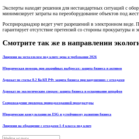
Эксперты находят решения для нестандартных ситуаций с обо
минимизирует затраты на переоборудование объектов под жест
Росприроднадзор ведет учет разрешений в электронном виде. 
гарантирует отсутствие претензий со стороны прокуратуры и
Смотрите так же в направлении эколог
Лицензия на металлолом под ключ: цена и требования 2026
Юридическая помощь при аварийных выбросах: защита бизнеса и активов
Адвокат по статье 8.2 КоАП РФ: защита бизнеса при нарушениях с отходами
Адвокат по экологическим спорам: защита бизнеса и оспаривание штрафов
Сопровождение проверок природоохранной прокуратуры
Юридические консультации по ESG и устойчивому развитию бизнеса
Лицензия на обращение с отходами 1-4 класса под ключ