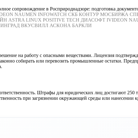
олное сопровождение в Росприроднадзоре: подготовка документ
IDEON
NAUMEN
INFOWATCH
СКБ КОНТУР
МОСБИРЖА
СП
ЙН
ASTRA LINUX
POSITIVE TECH
ДИАСОФТ
IVIDEON
NA
ИНГРАД
ВКУСВИЛЛ
АСКОНА
БАРКЛИ
решение на работу с опасными веществами. Лицензия подтвержд
 законно собирать или перевозить промышленные остатки. Пред
.
 ответственность. Штрафы для юридических лиц достигают 250 
тственность при загрязнении окружающей среды или нанесении