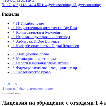
VFS CONSULTING
+7 (495) 118-24-84
law@vfs.consulting
@vfsconsulting
Разделы
IT & Киберправо
Искусственный интеллект и Big Data
Криптовалюты и блокчейн
Игровая индустрия и киберспорт
Арбитраж & Due Diligence
Кибербезопасность и Digital Reputation
Авиационное право
Медиация и переговоры
Налоги и нестандартные активы
Фармацевтическое и медицинское право
Экологическое право
RU
|
EN
Главная
/
Экологическое право
Экспертный анализ
Лицензия на обращение с отходами 1-4 