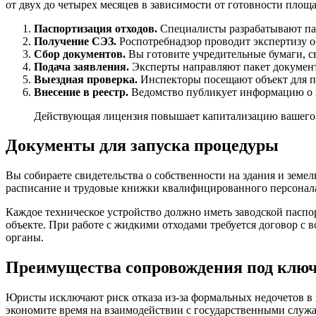
от двух до четырех месяцев в зависимости от готовности площ
Паспортизация отходов.
Специалисты разрабатывают пас
Получение СЭЗ.
Роспотребнадзор проводит экспертизу об
Сбор документов.
Вы готовите учредительные бумаги, св
Подача заявления.
Эксперты направляют пакет документ
Выездная проверка.
Инспекторы посещают объект для п
Внесение в реестр.
Ведомство публикует информацию о 
Действующая лицензия повышает капитализацию вашего б
Документы для запуска процедуры
Вы собираете свидетельства о собственности на здания и зем
расписание и трудовые книжки квалифицированного персонала
Каждое техническое устройство должно иметь заводской паспо
объекте. При работе с жидкими отходами требуется договор с
органы.
Преимущества сопровождения под клю
Юристы исключают риск отказа из-за формальных недочетов в 
экономите время на взаимодействии с государственными служ