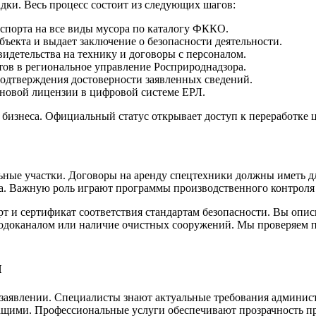
адки. Весь процесс состоит из следующих шагов:
порта на все виды мусора по каталогу ФККО.
ъекта и выдает заключение о безопасности деятельности.
идетельства на технику и договоры с персоналом.
ов в региональное управление Росприроднадзора.
одтверждения достоверности заявленных сведений.
новой лицензии в цифровой системе ЕРЛ.
изнеса. Официальный статус открывает доступ к переработке 
ельные участки. Договоры на аренду спецтехники должны иметь
. Важную роль играют программы производственного контроля 
рт и сертификат соответствия стандартам безопасности. Вы оп
 водоканалом или наличие очистных сооружений. Мы проверяем 
ч
заявлении. Специалисты знают актуальные требования админист
ащими. Профессиональные услуги обеспечивают прозрачность пр