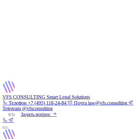
VFS CONSULTING
Smart Legal Solutions
Телефон
+7 (495) 118-24-84
Почта
law@vfs.consulting
Telegram
@vfsconsulting
RU
|
EN
Задать вопрос