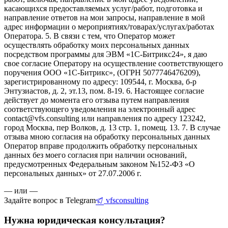
касающихся предоставляемых услуг/работ, подготовка и
направление ответов на мои запросы, направление в мой
адрес информации о мероприятиях/товарах/услугах/работах
Оператора. 5. В связи с тем, что Оператор может
осуществлять обработку моих персональных данных
посредством программы для ЭВМ «1С-Битрикс24», я даю
свое согласие Оператору на осуществление соответствующего
поручения ООО «1С-Битрикс», (ОГРН 5077746476209),
зарегистрированному по адресу: 109544, г. Москва, б-р
Энтузиастов, д. 2, эт.13, пом. 8-19. 6. Настоящее согласие
действует до момента его отзыва путем направления
соответствующего уведомления на электронный адрес
contact@vfs.consulting или направления по адресу 123242,
город Москва, пер Волков, д. 13 стр. 1, помещ. 13. 7. В случае
отзыва мною согласия на обработку персональных данных
Оператор вправе продолжить обработку персональных
данных без моего согласия при наличии оснований,
предусмотренных Федеральным законом №152-ФЗ «О
персональных данных» от 27.07.2006 г.
— или —
Задайте вопрос в Telegram
vfsconsulting
Нужна юридическая консультация?