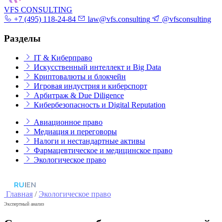
VFS CONSULTING
+7 (495) 118-24-84
law@vfs.consulting
@vfsconsulting
Разделы
IT & Киберправо
Искусственный интеллект и Big Data
Криптовалюты и блокчейн
Игровая индустрия и киберспорт
Арбитраж & Due Diligence
Кибербезопасность и Digital Reputation
Авиационное право
Медиация и переговоры
Налоги и нестандартные активы
Фармацевтическое и медицинское право
Экологическое право
RU
|
EN
Главная
/
Экологическое право
Экспертный анализ