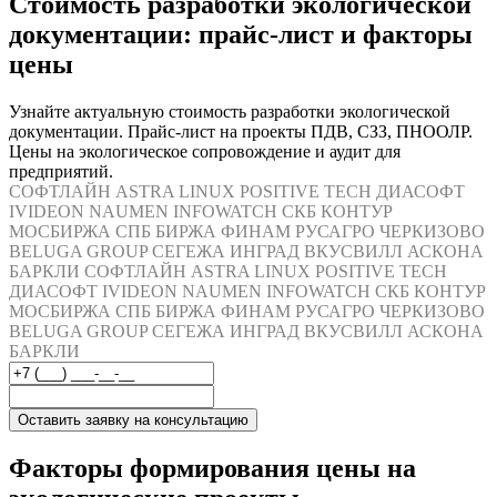
Стоимость разработки экологической
документации: прайс-лист и факторы
цены
Узнайте актуальную стоимость разработки экологической
документации. Прайс-лист на проекты ПДВ, СЗЗ, ПНООЛР.
Цены на экологическое сопровождение и аудит для
предприятий.
СОФТЛАЙН
ASTRA LINUX
POSITIVE TECH
ДИАСОФТ
IVIDEON
NAUMEN
INFOWATCH
СКБ КОНТУР
МОСБИРЖА
СПБ БИРЖА
ФИНАМ
РУСАГРО
ЧЕРКИЗОВО
BELUGA GROUP
СЕГЕЖА
ИНГРАД
ВКУСВИЛЛ
АСКОНА
БАРКЛИ
СОФТЛАЙН
ASTRA LINUX
POSITIVE TECH
ДИАСОФТ
IVIDEON
NAUMEN
INFOWATCH
СКБ КОНТУР
МОСБИРЖА
СПБ БИРЖА
ФИНАМ
РУСАГРО
ЧЕРКИЗОВО
BELUGA GROUP
СЕГЕЖА
ИНГРАД
ВКУСВИЛЛ
АСКОНА
БАРКЛИ
Оставить заявку на консультацию
Факторы формирования цены на