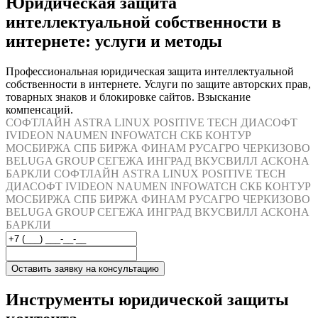
Юридическая защита
интеллектуальной собственности в
интернете: услуги и методы
Профессиональная юридическая защита интеллектуальной
собственности в интернете. Услуги по защите авторских прав,
товарных знаков и блокировке сайтов. Взыскание
компенсаций.
СОФТЛАЙН
ASTRA LINUX
POSITIVE TECH
ДИАСОФТ
IVIDEON
NAUMEN
INFOWATCH
СКБ КОНТУР
МОСБИРЖА
СПБ БИРЖА
ФИНАМ
РУСАГРО
ЧЕРКИЗОВО
BELUGA GROUP
СЕГЕЖА
ИНГРАД
ВКУСВИЛЛ
АСКОНА
БАРКЛИ
СОФТЛАЙН
ASTRA LINUX
POSITIVE TECH
ДИАСОФТ
IVIDEON
NAUMEN
INFOWATCH
СКБ КОНТУР
МОСБИРЖА
СПБ БИРЖА
ФИНАМ
РУСАГРО
ЧЕРКИЗОВО
BELUGA GROUP
СЕГЕЖА
ИНГРАД
ВКУСВИЛЛ
АСКОНА
БАРКЛИ
Оставить заявку на консультацию
Инструменты юридической защиты