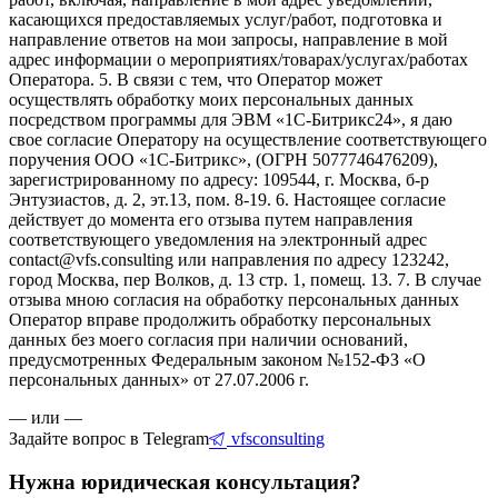
касающихся предоставляемых услуг/работ, подготовка и
направление ответов на мои запросы, направление в мой
адрес информации о мероприятиях/товарах/услугах/работах
Оператора. 5. В связи с тем, что Оператор может
осуществлять обработку моих персональных данных
посредством программы для ЭВМ «1С-Битрикс24», я даю
свое согласие Оператору на осуществление соответствующего
поручения ООО «1С-Битрикс», (ОГРН 5077746476209),
зарегистрированному по адресу: 109544, г. Москва, б-р
Энтузиастов, д. 2, эт.13, пом. 8-19. 6. Настоящее согласие
действует до момента его отзыва путем направления
соответствующего уведомления на электронный адрес
contact@vfs.consulting или направления по адресу 123242,
город Москва, пер Волков, д. 13 стр. 1, помещ. 13. 7. В случае
отзыва мною согласия на обработку персональных данных
Оператор вправе продолжить обработку персональных
данных без моего согласия при наличии оснований,
предусмотренных Федеральным законом №152-ФЗ «О
персональных данных» от 27.07.2006 г.
— или —
Задайте вопрос в Telegram
vfsconsulting
Нужна юридическая консультация?