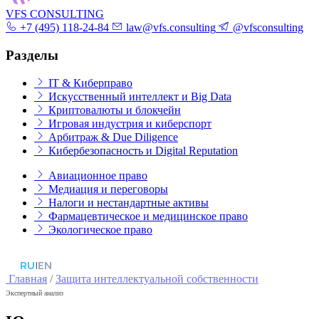
VFS CONSULTING
+7 (495) 118-24-84
law@vfs.consulting
@vfsconsulting
Разделы
IT & Киберправо
Искусственный интеллект и Big Data
Криптовалюты и блокчейн
Игровая индустрия и киберспорт
Арбитраж & Due Diligence
Кибербезопасность и Digital Reputation
Авиационное право
Медиация и переговоры
Налоги и нестандартные активы
Фармацевтическое и медицинское право
Экологическое право
RU
|
EN
Главная
/
Защита интеллектуальной собственности
Экспертный анализ