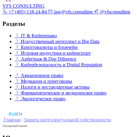
VFS CONSULTING
+7 (495) 118-24-84
law@vfs.consulting
@vfsconsulting
Разделы
IT & Киберправо
Искусственный интеллект и Big Data
Криптовалюты и блокчейн
Игровая индустрия и киберспорт
Арбитраж & Due Diligence
Кибербезопасность и Digital Reputation
Авиационное право
Медиация и переговоры
Налоги и нестандартные активы
Фармацевтическое и медицинское право
Экологическое право
RU
|
EN
Главная
/
Защита интеллектуальной собственности
Экспертный анализ