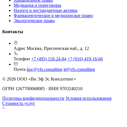
Авиационное право
Медиация и переговоры
Налоги и нестандартные активы
Фармацевтическое и медицинское право
Экологическое право
Контакты
Адрес
Москва, Пресненская наб., д. 12
Телефон
+7 (495) 118-24-84
+7 (916) 419-16-66
Почта
law@vfs.consulting
it@vfs.consulting
© 2026 ООО «Ви Эф Эс Консалтинг»
ОГРН 1267700068085 · ИНН 9703240210
Политика конфиденциальности
Условия использования
Стоимость услуг