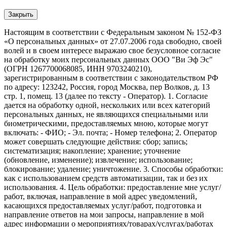
Закрыть
Настоящим в соответствии с Федеральным законом № 152-ФЗ
«О персональных данных» от 27.07.2006 года свободно, своей
волей и в своем интересе выражаю свое безусловное согласие
на обработку моих персональных данных ООО "Ви Эф Эс"
(ОГРН 1267700068085, ИНН 9703240210),
зарегистрированным в соответствии с законодательством РФ
по адресу: 123242, Россия, город Москва, пер Волков, д. 13
стр. 1, помещ. 13 (далее по тексту - Оператор). 1. Согласие
дается на обработку одной, нескольких или всех категорий
персональных данных, не являющихся специальными или
биометрическими, предоставляемых мною, которые могут
включать: - ФИО; - Эл. почта; - Номер телефона; 2. Оператор
может совершать следующие действия: сбор; запись;
систематизация; накопление; хранение; уточнение
(обновление, изменение); извлечение; использование;
блокирование; удаление; уничтожение. 3. Способы обработки:
как с использованием средств автоматизации, так и без их
использования. 4. Цель обработки: предоставление мне услуг/
работ, включая, направление в мой адрес уведомлений,
касающихся предоставляемых услуг/работ, подготовка и
направление ответов на мои запросы, направление в мой
адрес информации о мероприятиях/товарах/услугах/работах