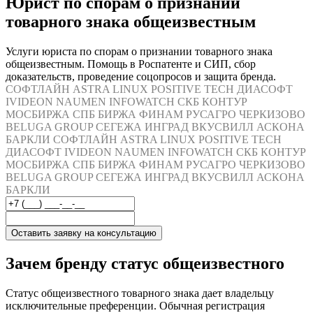
Юрист по спорам о признании
товарного знака общеизвестным
Услуги юриста по спорам о признании товарного знака
общеизвестным. Помощь в Роспатенте и СИП, сбор
доказательств, проведение соцопросов и защита бренда.
СОФТЛАЙН
ASTRA LINUX
POSITIVE TECH
ДИАСОФТ
IVIDEON
NAUMEN
INFOWATCH
СКБ КОНТУР
МОСБИРЖА
СПБ БИРЖА
ФИНАМ
РУСАГРО
ЧЕРКИЗОВО
BELUGA GROUP
СЕГЕЖА
ИНГРАД
ВКУСВИЛЛ
АСКОНА
БАРКЛИ
СОФТЛАЙН
ASTRA LINUX
POSITIVE TECH
ДИАСОФТ
IVIDEON
NAUMEN
INFOWATCH
СКБ КОНТУР
МОСБИРЖА
СПБ БИРЖА
ФИНАМ
РУСАГРО
ЧЕРКИЗОВО
BELUGA GROUP
СЕГЕЖА
ИНГРАД
ВКУСВИЛЛ
АСКОНА
БАРКЛИ
Оставить заявку на консультацию
Зачем бренду статус общеизвестного
Статус общеизвестного товарного знака дает владельцу
исключительные преференции. Обычная регистрация