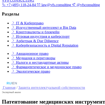
VFS CONSULTING
+7 (495) 118-24-84
law@vfs.consulting
@vfsconsulting
Разделы
IT & Киберправо
Искусственный интеллект и Big Data
Криптовалюты и блокчейн
Игровая индустрия и киберспорт
Арбитраж & Due Diligence
Кибербезопасность и Digital Reputation
Авиационное право
Медиация и переговоры
Налоги и нестандартные активы
Фармацевтическое и медицинское право
Экологическое право
RU
|
EN
Главная
/
Защита интеллектуальной собственности
Экспертный анализ
Патентование медицинских инструменто