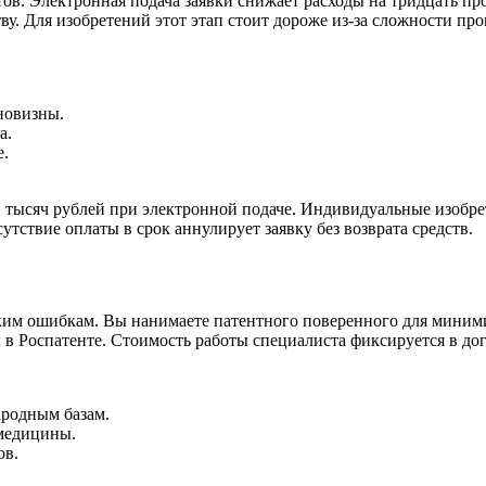
ов. Электронная подача заявки снижает расходы на тридцать п
ву. Для изобретений этот этап стоит дороже из-за сложности про
новизны.
а.
е.
 тысяч рублей при электронной подаче. Индивидуальные изобре
тствие оплаты в срок аннулирует заявку без возврата средств.
ким ошибкам. Вы нанимаете патентного поверенного для миними
в Роспатенте. Стоимость работы специалиста фиксируется в дог
ародным базам.
 медицины.
ов.