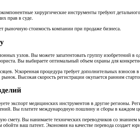
окомпонентные хирургические инструменты требуют детального 
х прав в суде.
ет рыночную стоимость компании при продаже бизнеса.
у
нных узлов. Вы можете запатентовать группу изобретений в од
 юриста. Вы выбираете оптимальный объем охраны для конкретн
есяцев. Ускоренная процедура требует дополнительных взносов 
а рынок. Высокая скорость регистрации окупается ранним старт
зделий
уете экспорт медицинских инструментов в другие регионы. Рег
ожений. Вы платите международную пошлину и сборы в каждом це
вую смету. Вы нанимаете технических переводчиков со знанием
 обойти ваш патент. Экономия на качестве перевода создает юр