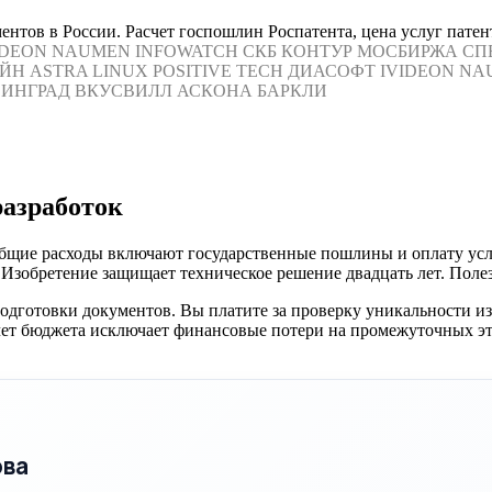
нтов в России. Расчет госпошлин Роспатента, цена услуг патен
IDEON
NAUMEN
INFOWATCH
СКБ КОНТУР
МОСБИРЖА
СП
ЙН
ASTRA LINUX
POSITIVE TECH
ДИАСОФТ
IVIDEON
NA
ИНГРАД
ВКУСВИЛЛ
АСКОНА
БАРКЛИ
разработок
бщие расходы включают государственные пошлины и оплату услу
Изобретение защищает техническое решение двадцать лет. Полезн
одготовки документов. Вы платите за проверку уникальности из
чет бюджета исключает финансовые потери на промежуточных эт
ова