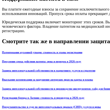
Вы платите ежегодные взносы за сохранение исключительного 
использования инноваций. Пропуск срока оплаты прекращает 
Юридическая поддержка включает мониторинг этих сроков. Вы 
человеческого фактора. Владение патентом на медицинский ин
регистрацию.
Смотрите так же в направлении защита
Патентование кухонной утвари: стоимость и этапы регистрации
Продление срока действия патента: цена и порядок в 2026 году
Защита интеллектуальной собственности в маркетинге: услуги и стратегии
Взыскание компенсации за нарушение авторских прав на карты и планы
Защита интеллектуальной собственности в производстве инструментов: гайд для бизн
Регистрация бренда в Латвии: стоимость и процедура в 2026 году
Представительство в суде по интеллектуальным правам (СИП): услуги и цены