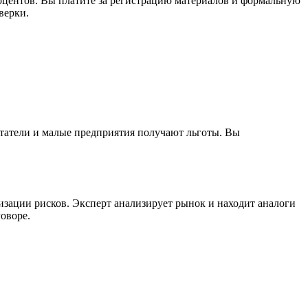
роцентов. Вы платите за регистрацию материалов и формальную
верки.
татели и малые предприятия получают льготы. Вы
зации рисков. Эксперт анализирует рынок и находит аналоги
оворе.