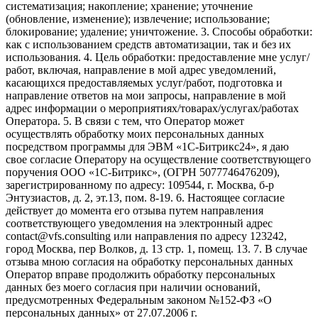
систематизация; накопление; хранение; уточнение
(обновление, изменение); извлечение; использование;
блокирование; удаление; уничтожение. 3. Способы обработки:
как с использованием средств автоматизации, так и без их
использования. 4. Цель обработки: предоставление мне услуг/
работ, включая, направление в мой адрес уведомлений,
касающихся предоставляемых услуг/работ, подготовка и
направление ответов на мои запросы, направление в мой
адрес информации о мероприятиях/товарах/услугах/работах
Оператора. 5. В связи с тем, что Оператор может
осуществлять обработку моих персональных данных
посредством программы для ЭВМ «1С-Битрикс24», я даю
свое согласие Оператору на осуществление соответствующего
поручения ООО «1С-Битрикс», (ОГРН 5077746476209),
зарегистрированному по адресу: 109544, г. Москва, б-р
Энтузиастов, д. 2, эт.13, пом. 8-19. 6. Настоящее согласие
действует до момента его отзыва путем направления
соответствующего уведомления на электронный адрес
contact@vfs.consulting или направления по адресу 123242,
город Москва, пер Волков, д. 13 стр. 1, помещ. 13. 7. В случае
отзыва мною согласия на обработку персональных данных
Оператор вправе продолжить обработку персональных
данных без моего согласия при наличии оснований,
предусмотренных Федеральным законом №152-ФЗ «О
персональных данных» от 27.07.2006 г.