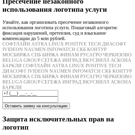
Пресечение незаконного
использования логотипа услуги
Узнайте, как организовать пресечение незаконного
использования логотипа услуги. Пошаговый алгоритм:
фиксация нарушений, претензия, суд и взыскание
компенсации до 5 млн рублей.
СОФТЛАЙН
ASTRA LINUX
POSITIVE TECH
ДИАСОФТ
IVIDEON
NAUMEN
INFOWATCH
СКБ КОНТУР
МОСБИРЖА
СПБ БИРЖА
ФИНАМ
РУСАГРО
ЧЕРКИЗОВО
BELUGA GROUP
СЕГЕЖА
ИНГРАД
ВКУСВИЛЛ
АСКОНА
БАРКЛИ
СОФТЛАЙН
ASTRA LINUX
POSITIVE TECH
ДИАСОФТ
IVIDEON
NAUMEN
INFOWATCH
СКБ КОНТУР
МОСБИРЖА
СПБ БИРЖА
ФИНАМ
РУСАГРО
ЧЕРКИЗОВО
BELUGA GROUP
СЕГЕЖА
ИНГРАД
ВКУСВИЛЛ
АСКОНА
БАРКЛИ
Оставить заявку на консультацию
Защита исключительных прав на
логотип