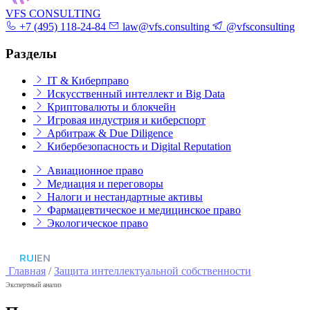
VFS CONSULTING
+7 (495) 118-24-84
law@vfs.consulting
@vfsconsulting
Разделы
IT & Киберправо
Искусственный интеллект и Big Data
Криптовалюты и блокчейн
Игровая индустрия и киберспорт
Арбитраж & Due Diligence
Кибербезопасность и Digital Reputation
Авиационное право
Медиация и переговоры
Налоги и нестандартные активы
Фармацевтическое и медицинское право
Экологическое право
RU
|
EN
Главная
/
Защита интеллектуальной собственности
Экспертный анализ