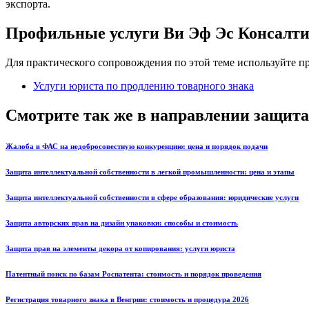
экспорта.
Профильные услуги Ви Эф Эс Консалт
Для практического сопровождения по этой теме используйте 
Услуги юриста по продлению товарного знака
Смотрите так же в направлении защита
Жалоба в ФАС на недобросовестную конкуренцию: цена и порядок подачи
Защита интеллектуальной собственности в легкой промышленности: цена и этапы
Защита интеллектуальной собственности в сфере образования: юридические услуги
Защита авторских прав на дизайн упаковки: способы и стоимость
Защита прав на элементы декора от копирования: услуги юриста
Патентный поиск по базам Роспатента: стоимость и порядок проведения
Регистрация товарного знака в Венгрии: стоимость и процедура 2026