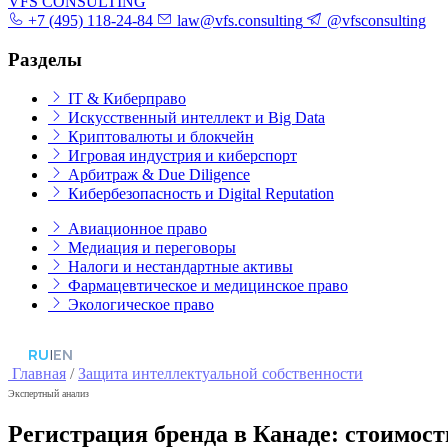
VFS CONSULTING
+7 (495) 118-24-84
law@vfs.consulting
@vfsconsulting
Разделы
IT & Киберправо
Искусственный интеллект и Big Data
Криптовалюты и блокчейн
Игровая индустрия и киберспорт
Арбитраж & Due Diligence
Кибербезопасность и Digital Reputation
Авиационное право
Медиация и переговоры
Налоги и нестандартные активы
Фармацевтическое и медицинское право
Экологическое право
RU
|
EN
Главная
/
Защита интеллектуальной собственности
Экспертный анализ
Регистрация бренда в Канаде: стоимост