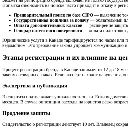
Бюджет на регистрацию бренда включает не только государств
Попытка сэкономить на поиске часто приводит к отказу в рег
Предварительный поиск по базе CIPO
— выявление тож
Государственная пошлина за подачу
— обязательный пл
Оплата дополнительных классов
— расширение защиты 
Гонорар патентного поверенного
— оплата подготовки 
Юридические услуги в Канаде тарифицируются по часам или п
ведомством. Это требование закона упрощает коммуникацию и
Этапы регистрации и их влияние на це
Процесс регистрации бренда в Канаде занимает от 12 до 18 ме
закону о товарных знаках. Если эксперт находит нарушения, о
Экспертиза и публикация
Экспертиза подтверждает уникальность знака. Если ведомство о
месяцев. В случае оппозиции расходы на юристов резко возрас
Продление защиты
Свидетельство о регистрации действует 10 лет. Владелец сохр