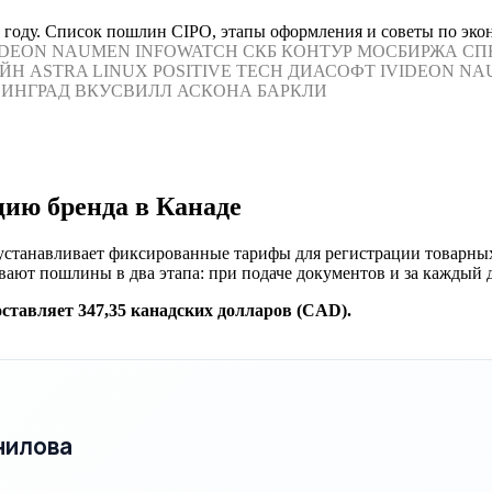
 году. Список пошлин CIPO, этапы оформления и советы по экон
IDEON
NAUMEN
INFOWATCH
СКБ КОНТУР
МОСБИРЖА
СП
ЙН
ASTRA LINUX
POSITIVE TECH
ДИАСОФТ
IVIDEON
NA
ИНГРАД
ВКУСВИЛЛ
АСКОНА
БАРКЛИ
ию бренда в Канаде
устанавливает фиксированные тарифы для регистрации товарных 
вают пошлины в два этапа: при подаче документов и за каждый 
оставляет 347,35 канадских долларов (CAD).
нилова