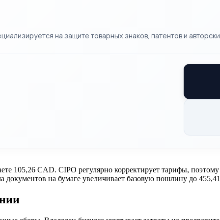
циализируется на защите товарных знаков, патентов и авторских
аете 105,26 CAD. CIPO регулярно корректирует тарифы, поэтом
а документов на бумаге увеличивает базовую пошлину до 455,4
ении