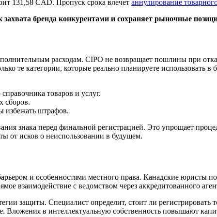
оит 131,58 CAD. Пропуск срока влечет
аннулирование товарного
 захвата бренда конкурентами и сохраняет рыночные позици
ополнительным расходам. CIPO не возвращает пошлины при отка
лько те категории, которые реально планируете использовать в б
 справочника товаров и услуг.
х сборов.
ы избежать штрафов.
ования знака перед финальной регистрацией. Это упрощает проц
ты от исков о неиспользовании в будущем.
 барьером и особенностями местного права. Канадские юристы п
ое взаимодействие с ведомством через аккредитованного агент
тегии защиты. Специалист определит, стоит ли регистрировать 
ке. Вложения в интеллектуальную собственность повышают кап