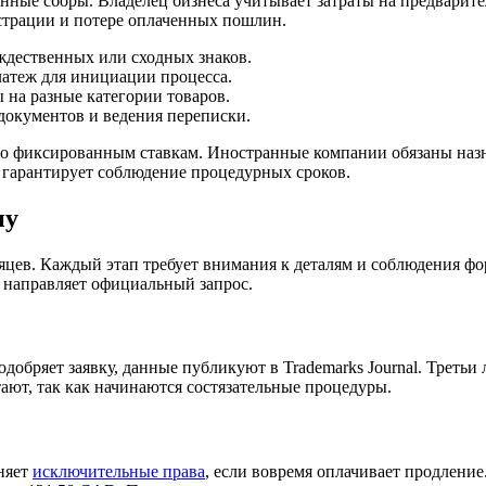
енные сборы. Владелец бизнеса учитывает затраты на предвари
истрации и потере оплаченных пошлин.
дественных или сходных знаков.
атеж для инициации процесса.
на разные категории товаров.
документов и ведения переписки.
о фиксированным ставкам. Иностранные компании обязаны назна
 гарантирует соблюдение процедурных сроков.
ну
сяцев. Каждый этап требует внимания к деталям и соблюдения фо
н направляет официальный запрос.
добряет заявку, данные публикуют в Trademarks Journal. Третьи
тают, так как начинаются состязательные процедуры.
аняет
исключительные права
, если вовремя оплачивает продление