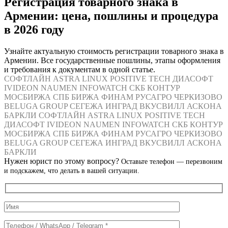
Регистрация товарного знака в
Армении: цена, пошлины и процедура
в 2026 году
Узнайте актуальную стоимость регистрации товарного знака в
Армении. Все государственные пошлины, этапы оформления
и требования к документам в одной статье.
СОФТЛАЙН
ASTRA LINUX
POSITIVE TECH
ДИАСОФТ
IVIDEON
NAUMEN
INFOWATCH
СКБ КОНТУР
МОСБИРЖА
СПБ БИРЖА
ФИНАМ
РУСАГРО
ЧЕРКИЗОВО
BELUGA GROUP
СЕГЕЖА
ИНГРАД
ВКУСВИЛЛ
АСКОНА
БАРКЛИ
СОФТЛАЙН
ASTRA LINUX
POSITIVE TECH
ДИАСОФТ
IVIDEON
NAUMEN
INFOWATCH
СКБ КОНТУР
МОСБИРЖА
СПБ БИРЖА
ФИНАМ
РУСАГРО
ЧЕРКИЗОВО
BELUGA GROUP
СЕГЕЖА
ИНГРАД
ВКУСВИЛЛ
АСКОНА
БАРКЛИ
Нужен юрист по этому вопросу?
Оставьте телефон — перезвоним
и подскажем, что делать в вашей ситуации.
Служебные
поля
формы