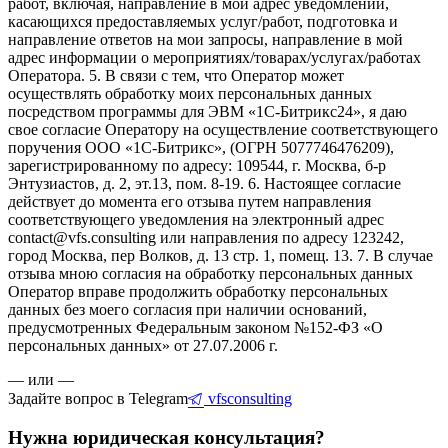
работ, включая, направление в мой адрес уведомлений,
касающихся предоставляемых услуг/работ, подготовка и
направление ответов на мои запросы, направление в мой
адрес информации о мероприятиях/товарах/услугах/работах
Оператора. 5. В связи с тем, что Оператор может
осуществлять обработку моих персональных данных
посредством программы для ЭВМ «1С-Битрикс24», я даю
свое согласие Оператору на осуществление соответствующего
поручения ООО «1С-Битрикс», (ОГРН 5077746476209),
зарегистрированному по адресу: 109544, г. Москва, б-р
Энтузиастов, д. 2, эт.13, пом. 8-19. 6. Настоящее согласие
действует до момента его отзыва путем направления
соответствующего уведомления на электронный адрес
contact@vfs.consulting или направления по адресу 123242,
город Москва, пер Волков, д. 13 стр. 1, помещ. 13. 7. В случае
отзыва мною согласия на обработку персональных данных
Оператор вправе продолжить обработку персональных
данных без моего согласия при наличии оснований,
предусмотренных Федеральным законом №152-ФЗ «О
персональных данных» от 27.07.2006 г.
— или —
Задайте вопрос в Telegram
vfsconsulting
Нужна юридическая консультация?