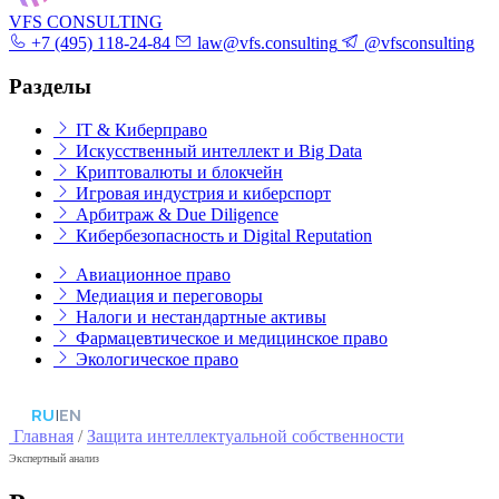
VFS CONSULTING
+7 (495) 118-24-84
law@vfs.consulting
@vfsconsulting
Разделы
IT & Киберправо
Искусственный интеллект и Big Data
Криптовалюты и блокчейн
Игровая индустрия и киберспорт
Арбитраж & Due Diligence
Кибербезопасность и Digital Reputation
Авиационное право
Медиация и переговоры
Налоги и нестандартные активы
Фармацевтическое и медицинское право
Экологическое право
RU
|
EN
Главная
/
Защита интеллектуальной собственности
Экспертный анализ