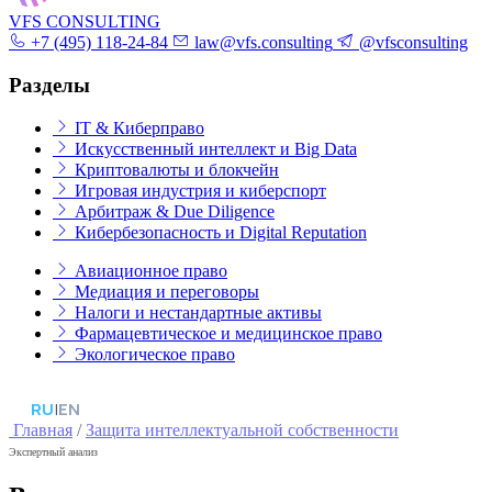
VFS CONSULTING
+7 (495) 118-24-84
law@vfs.consulting
@vfsconsulting
Разделы
IT & Киберправо
Искусственный интеллект и Big Data
Криптовалюты и блокчейн
Игровая индустрия и киберспорт
Арбитраж & Due Diligence
Кибербезопасность и Digital Reputation
Авиационное право
Медиация и переговоры
Налоги и нестандартные активы
Фармацевтическое и медицинское право
Экологическое право
RU
|
EN
Главная
/
Защита интеллектуальной собственности
Экспертный анализ