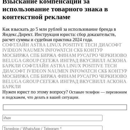
Взыскание компенсации за
использование товарного знака в
контекстной рекламе
Как взыскать до 5 млн рублей за использование бренда в
Яндекс.Директ. Инструкция юриста: сбор доказательств,
расчет суммы и судебная практика 2024 года.
СОФТЛАЙН
ASTRA LINUX
POSITIVE TECH
ДИАСОФТ
IVIDEON
NAUMEN
INFOWATCH
СКБ КОНТУР
МОСБИРЖА
СПБ БИРЖА
ФИНАМ
РУСАГРО
ЧЕРКИЗОВО
BELUGA GROUP
СЕГЕЖА
ИНГРАД
ВКУСВИЛЛ
АСКОНА
БАРКЛИ
СОФТЛАЙН
ASTRA LINUX
POSITIVE TECH
ДИАСОФТ
IVIDEON
NAUMEN
INFOWATCH
СКБ КОНТУР
МОСБИРЖА
СПБ БИРЖА
ФИНАМ
РУСАГРО
ЧЕРКИЗОВО
BELUGA GROUP
СЕГЕЖА
ИНГРАД
ВКУСВИЛЛ
АСКОНА
БАРКЛИ
Нужен юрист по этому вопросу?
Оставьте телефон — перезвоним
и подскажем, что делать в вашей ситуации.
Служебные
поля
формы