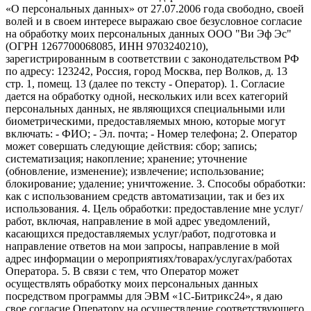
«О персональных данных» от 27.07.2006 года свободно, своей
волей и в своем интересе выражаю свое безусловное согласие
на обработку моих персональных данных ООО "Ви Эф Эс"
(ОГРН 1267700068085, ИНН 9703240210),
зарегистрированным в соответствии с законодательством РФ
по адресу: 123242, Россия, город Москва, пер Волков, д. 13
стр. 1, помещ. 13 (далее по тексту - Оператор). 1. Согласие
дается на обработку одной, нескольких или всех категорий
персональных данных, не являющихся специальными или
биометрическими, предоставляемых мною, которые могут
включать: - ФИО; - Эл. почта; - Номер телефона; 2. Оператор
может совершать следующие действия: сбор; запись;
систематизация; накопление; хранение; уточнение
(обновление, изменение); извлечение; использование;
блокирование; удаление; уничтожение. 3. Способы обработки:
как с использованием средств автоматизации, так и без их
использования. 4. Цель обработки: предоставление мне услуг/
работ, включая, направление в мой адрес уведомлений,
касающихся предоставляемых услуг/работ, подготовка и
направление ответов на мои запросы, направление в мой
адрес информации о мероприятиях/товарах/услугах/работах
Оператора. 5. В связи с тем, что Оператор может
осуществлять обработку моих персональных данных
посредством программы для ЭВМ «1С-Битрикс24», я даю
свое согласие Оператору на осуществление соответствующего