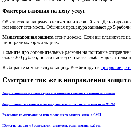
Факторы влияния на цену услуг
Объем текста напрямую влияет на итоговый чек. Депонирование
повышает стоимость. Обычная процедура занимает до 5 рабочих
Международная защита
стоит дороже. Если вы планируете из
иностранных юрисдикциях.
Помните про дополнительные расходы на почтовые отправлен
около 200 рублей, но этот метод считается слабым доказательс
Выбирайте комплексную защиту. Комбинируйте
цифровое деп
Смотрите так же в направлении защита
Защита интеллектуальных прав в таможенных органах: стоимость и этапы
Защита коммерческой тайны: введение режима и ответственность по 98-ФЗ
Взыскание компенсации за использование товарного знака в СМИ
Юрист по спорам с Роспатентом: стоимость услуг и этапы работы