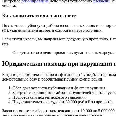
Цифровое
депонирование
использует технологию
блокчейн
. В
числом.
Как защитить стихи в интернете
Поэты часто публикуют работы в социальных сетях и на порта
(©), указание имени автора и ссылки на первоисточник.
Если стихи украли, вы направляете досудебную претензию. Сто
суд.
Свидетельство о депонировании служит главным аргумент
Юридическая помощь при нарушении 
Когда воровство текста наносит финансовый ущерб, автор пода
доказательную базу и рассчитывает сумму компенсации.
Сбор доказательств публикации и факта нарушения.
Заверение скриншотов сайтов-нарушителей у нотариуса (о
Подготовка и подача искового заявления.
Представительство в суде (от 30 000 рублей за процесс).
Закон позволяет требовать компенсацию от 10 000 до 5 000 00
депонирование вы взыскиваете с проигравшей стороны.