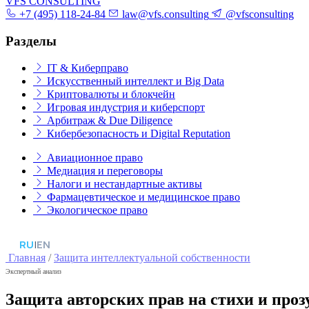
VFS CONSULTING
+7 (495) 118-24-84
law@vfs.consulting
@vfsconsulting
Разделы
IT & Киберправо
Искусственный интеллект и Big Data
Криптовалюты и блокчейн
Игровая индустрия и киберспорт
Арбитраж & Due Diligence
Кибербезопасность и Digital Reputation
Авиационное право
Медиация и переговоры
Налоги и нестандартные активы
Фармацевтическое и медицинское право
Экологическое право
RU
|
EN
Главная
/
Защита интеллектуальной собственности
Экспертный анализ
Защита авторских прав на стихи и проз