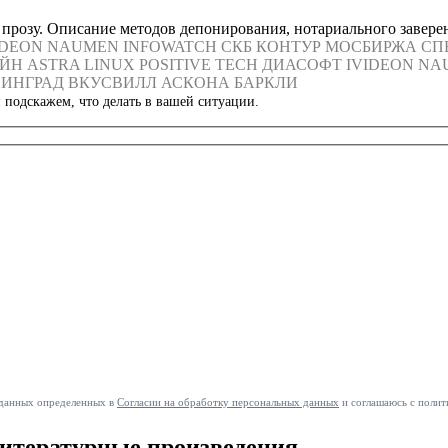
и прозу. Описание методов депонирования, нотариального завер
IDEON
NAUMEN
INFOWATCH
СКБ КОНТУР
МОСБИРЖА
СП
ЙН
ASTRA LINUX
POSITIVE TECH
ДИАСОФТ
IVIDEON
NA
ИНГРАД
ВКУСВИЛЛ
АСКОНА
БАРКЛИ
 подскажем, что делать в вашей ситуации.
 данных определенных в
Согласии на обработку персональных данных
и соглашаюсь с полит
литературные произведения