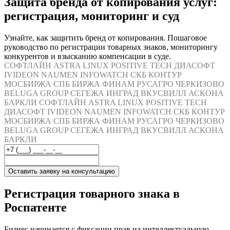
Защита бренда от копирования услуг:
регистрация, мониторинг и суд
Узнайте, как защитить бренд от копирования. Пошаговое
руководство по регистрации товарных знаков, мониторингу
конкурентов и взысканию компенсации в суде.
СОФТЛАЙН
ASTRA LINUX
POSITIVE TECH
ДИАСОФТ
IVIDEON
NAUMEN
INFOWATCH
СКБ КОНТУР
МОСБИРЖА
СПБ БИРЖА
ФИНАМ
РУСАГРО
ЧЕРКИЗОВО
BELUGA GROUP
СЕГЕЖА
ИНГРАД
ВКУСВИЛЛ
АСКОНА
БАРКЛИ
СОФТЛАЙН
ASTRA LINUX
POSITIVE TECH
ДИАСОФТ
IVIDEON
NAUMEN
INFOWATCH
СКБ КОНТУР
МОСБИРЖА
СПБ БИРЖА
ФИНАМ
РУСАГРО
ЧЕРКИЗОВО
BELUGA GROUP
СЕГЕЖА
ИНГРАД
ВКУСВИЛЛ
АСКОНА
БАРКЛИ
Оставить заявку на консультацию
Регистрация товарного знака в
Роспатенте
Бизнес начинается с фиксации прав на интеллектуальную