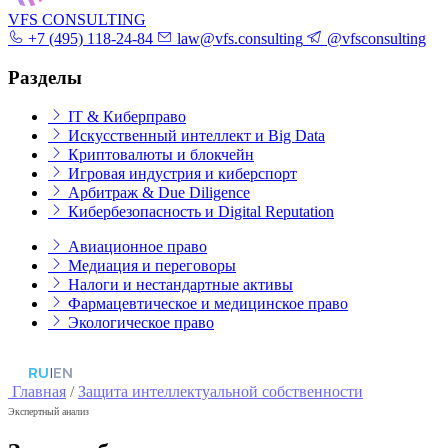
VFS CONSULTING
+7 (495) 118-24-84
law@vfs.consulting
@vfsconsulting
Разделы
IT & Киберправо
Искусственный интеллект и Big Data
Криптовалюты и блокчейн
Игровая индустрия и киберспорт
Арбитраж & Due Diligence
Кибербезопасность и Digital Reputation
Авиационное право
Медиация и переговоры
Налоги и нестандартные активы
Фармацевтическое и медицинское право
Экологическое право
RU
|
EN
Главная
/
Защита интеллектуальной собственности
Экспертный анализ