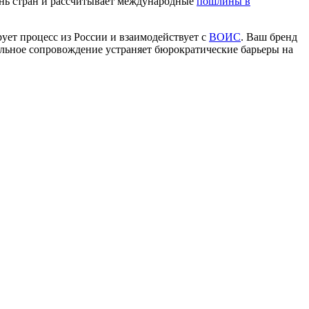
ень стран и рассчитывает международные
пошлины в
ет процесс из России и взаимодействует с
ВОИС
. Ваш бренд
альное сопровождение устраняет бюрократические барьеры на