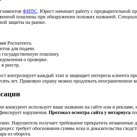
егламентов
ФИПС
. Юрист начинает работу с предварительной 
ственной пошлины при обнаружении похожих названий. Специал
вой защиты на рынке.
зам Роспатента.
нтов для подачи.
а государственную пошлину.
ведомления о проверке.
в реестр.
Юрист контролирует каждый этап и защищает интересы клиента пр
есять лет. Правовую охрану можно продлевать неограниченное ко
нсации
ли конкурент использует ваше название на сайте или в рекламе
и фиксирует нарушения.
Протокол осмотра сайта у нотариуса
по
нзию. Нарушитель получает требование прекратить незаконные д
роцесс требует обоснования суммы иска и доказательства сходс
ара из оборота.