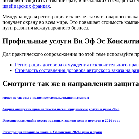
позволяет защитить название сразу в нескольких государствах 
швейцарских франках
.
Международная регистрация исключает захват товарного знака
получает охрану во всем мире. Это повышает стоимость компа
пути развития международного бизнеса.
Профильные услуги Ви Эф Эс Консалт
Для практического сопровождения по этой теме используйте 
Регистрация договора отчуждения исключительного права
Стоимость составления договора авторского заказа на ра
Смотрите так же в направлении защита
юрист по спорам о праве преждепользования патентом
Защита авторских прав на тексты песен: юридические услуги и цены 2026
Внесение изменений в реестр товарных знаков: цена и порядок в 2026 году
Регистрация товарного знака в Узбекистане 2026: цена и сроки