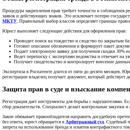
Процедура закрепления прав требует точности и соблюдения р
заявок и действующих знаков. Это исключает потерю государ
МКТУ
. Правильный выбор классов определяет границы право
Юрист выполняет следующие действия для оформления прав:
Проводит поиск на тождество и сходство по закрытым ба
Готовит описание обозначения и формирует пакет докуме
Подает электронную заявку для получения скидки 30% н
Ведет переписку с экспертами ведомства и отвечает на у
Получает свидетельство и контролирует внесение данных 
Экспертиза в Роспатенте длится от пяти до десяти месяцев. 
регистрации владелец получает документ, который действует д
Защита прав в суде и взыскание компе
Регистрация дает инструменты для борьбы с нарушителями. Ес
сбор доказательств. Специалист делает контрольные закупки 
Закон обязывает правообладателя направить досудебную прете
без ответа, юрист обращается в
Арбитражный суд
. Судебный п
запрета на использование бренда и изъятия контрафактного тов