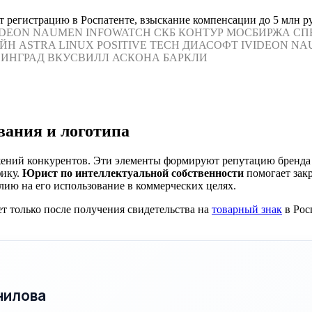
 регистрацию в Роспатенте, взыскание компенсации до 5 млн руб
IDEON
NAUMEN
INFOWATCH
СКБ КОНТУР
МОСБИРЖА
СП
ЙН
ASTRA LINUX
POSITIVE TECH
ДИАСОФТ
IVIDEON
NA
ИНГРАД
ВКУСВИЛЛ
АСКОНА
БАРКЛИ
вания и логотипа
жений конкурентов. Эти элементы формируют репутацию бренда 
фику.
Юрист по интеллектуальной собственности
помогает зак
лию на его использование в коммерческих целях.
т только после получения свидетельства на
товарный знак
в Рос
нилова