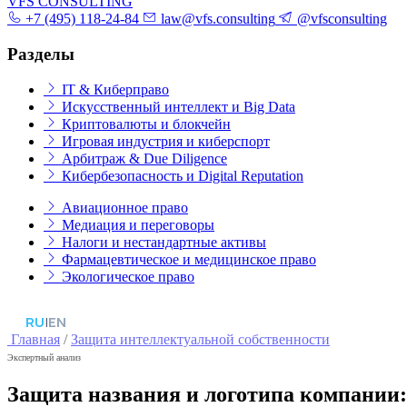
VFS CONSULTING
+7 (495) 118-24-84
law@vfs.consulting
@vfsconsulting
Разделы
IT & Киберправо
Искусственный интеллект и Big Data
Криптовалюты и блокчейн
Игровая индустрия и киберспорт
Арбитраж & Due Diligence
Кибербезопасность и Digital Reputation
Авиационное право
Медиация и переговоры
Налоги и нестандартные активы
Фармацевтическое и медицинское право
Экологическое право
RU
|
EN
Главная
/
Защита интеллектуальной собственности
Экспертный анализ
Защита названия и логотипа компании