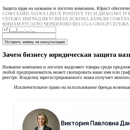
Защита прав на название и логотип компании. Юрист обеспечит
СОФТЛАЙН
ASTRA LINUX
POSITIVE TECH
ДИАСОФТ
IV
СЕГЕЖА
ИНГРАД
ВКУСВИЛЛ
АСКОНА
БАРКЛИ
СОФТЛА
ФИНАМ
РУСАГРО
ЧЕРКИЗОВО
BELUGA GROUP
СЕГЕЖА
Оставить заявку на консультацию
Зачем бизнесу юридическая защита наз
Название компании и логотип выделяют товары среди предло
любой предприниматель может скопировать ваше имя или гра
реестре. Владелец зарегистрированного знака получает монопо
Исключительное право на использование бренда возникае
Виктория Павловна Да