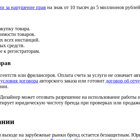
ии за нарушение прав
на знак от 10 тысяч до 5 миллионов рублей
купку товара.
имости товаров.
х всех инстанций.
ых средств.
 к регистраторам.
прав
ентств или фрилансеров. Оплата счета за услуги не означает ав
т
условия договора
авторского заказа или готовит
договор об отч
нии.
. Дизайнер может отозвать разрешение на использование работы 
нтирует юридическую чистоту бренда при проверках или продаж
ании
ри выходе на зарубежные рынки бренд остается беззащитным. Юр