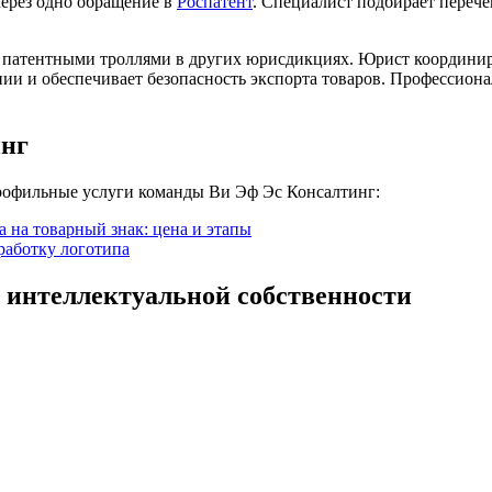
через одно обращение в
Роспатент
. Специалист подбирает переч
 патентными троллями в других юрисдикциях. Юрист координиру
нии и обеспечивает безопасность экспорта товаров. Профессион
инг
профильные услуги команды Ви Эф Эс Консалтинг:
 на товарный знак: цена и этапы
зработку логотипа
 интеллектуальной собственности