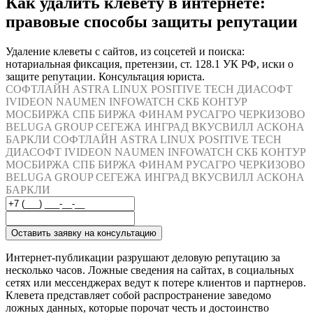
Как удалить клевету в интернете:
правовые способы защиты репутации
Удаление клеветы с сайтов, из соцсетей и поиска:
нотариальная фиксация, претензии, ст. 128.1 УК РФ, иски о
защите репутации. Консультация юриста.
СОФТЛАЙН
ASTRA LINUX
POSITIVE TECH
ДИАСОФТ
IVIDEON
NAUMEN
INFOWATCH
СКБ КОНТУР
МОСБИРЖА
СПБ БИРЖА
ФИНАМ
РУСАГРО
ЧЕРКИЗОВО
BELUGA GROUP
СЕГЕЖА
ИНГРАД
ВКУСВИЛЛ
АСКОНА
БАРКЛИ
СОФТЛАЙН
ASTRA LINUX
POSITIVE TECH
ДИАСОФТ
IVIDEON
NAUMEN
INFOWATCH
СКБ КОНТУР
МОСБИРЖА
СПБ БИРЖА
ФИНАМ
РУСАГРО
ЧЕРКИЗОВО
BELUGA GROUP
СЕГЕЖА
ИНГРАД
ВКУСВИЛЛ
АСКОНА
БАРКЛИ
Оставить заявку на консультацию
Интернет-публикации разрушают деловую репутацию за
несколько часов. Ложные сведения на сайтах, в социальных
сетях или мессенджерах ведут к потере клиентов и партнеров.
Клевета представляет собой распространение заведомо
ложных данных, которые порочат честь и достоинство