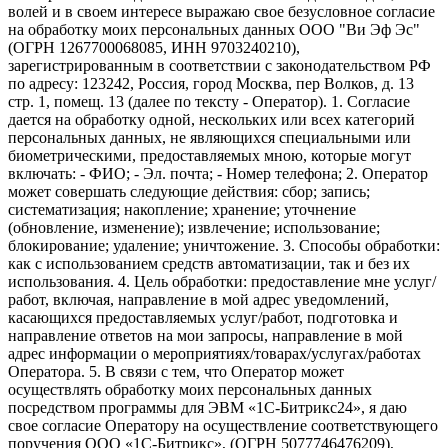
волей и в своем интересе выражаю свое безусловное согласие
на обработку моих персональных данных ООО "Ви Эф Эс"
(ОГРН 1267700068085, ИНН 9703240210),
зарегистрированным в соответствии с законодательством РФ
по адресу: 123242, Россия, город Москва, пер Волков, д. 13
стр. 1, помещ. 13 (далее по тексту - Оператор). 1. Согласие
дается на обработку одной, нескольких или всех категорий
персональных данных, не являющихся специальными или
биометрическими, предоставляемых мною, которые могут
включать: - ФИО; - Эл. почта; - Номер телефона; 2. Оператор
может совершать следующие действия: сбор; запись;
систематизация; накопление; хранение; уточнение
(обновление, изменение); извлечение; использование;
блокирование; удаление; уничтожение. 3. Способы обработки:
как с использованием средств автоматизации, так и без их
использования. 4. Цель обработки: предоставление мне услуг/
работ, включая, направление в мой адрес уведомлений,
касающихся предоставляемых услуг/работ, подготовка и
направление ответов на мои запросы, направление в мой
адрес информации о мероприятиях/товарах/услугах/работах
Оператора. 5. В связи с тем, что Оператор может
осуществлять обработку моих персональных данных
посредством программы для ЭВМ «1С-Битрикс24», я даю
свое согласие Оператору на осуществление соответствующего
поручения ООО «1С-Битрикс», (ОГРН 5077746476209),