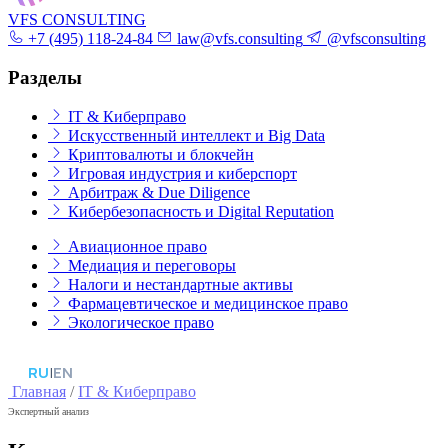
VFS CONSULTING
+7 (495) 118-24-84
law@vfs.consulting
@vfsconsulting
Разделы
IT & Киберправо
Искусственный интеллект и Big Data
Криптовалюты и блокчейн
Игровая индустрия и киберспорт
Арбитраж & Due Diligence
Кибербезопасность и Digital Reputation
Авиационное право
Медиация и переговоры
Налоги и нестандартные активы
Фармацевтическое и медицинское право
Экологическое право
RU
|
EN
Главная
/
IT & Киберправо
Экспертный анализ