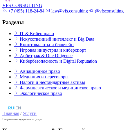
VFS CONSULTING
+7 (495) 118-24-84
law@vfs.consulting
@vfsconsulting
Разделы
IT & Киберправо
Искусственный интеллект и Big Data
Криптовалюты и блокчейн
Игровая индустрия и киберспорт
Арбитраж & Due Diligence
Кибербезопасность и Digital Reputation
Авиационное право
Медиация и переговоры
Налоги и нестандартные активы
Фармацевтическое и медицинское право
Экологическое право
RU
|
EN
Главная
/
Услуги
Направление юридических услуг