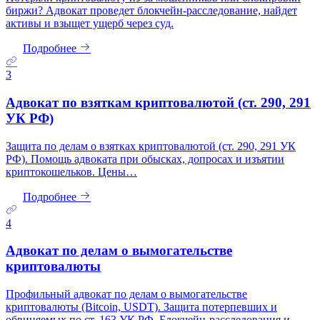
биржи? Адвокат проведет блокчейн-расследование, найдет
активы и взыщет ущерб через суд.
Подробнее
3
Адвокат по взяткам криптовалютой (ст. 290, 291
УК РФ)
Защита по делам о взятках криптовалютой (ст. 290, 291 УК
РФ). Помощь адвоката при обысках, допросах и изъятии
криптокошельков. Цены…
Подробнее
4
Адвокат по делам о вымогательстве
криптовалюты
Профильный адвокат по делам о вымогательстве
криптовалюты (Bitcoin, USDT). Защита потерпевших и
обвиняемых по ст. 163 УК РФ. Блокчейн-расследования и…