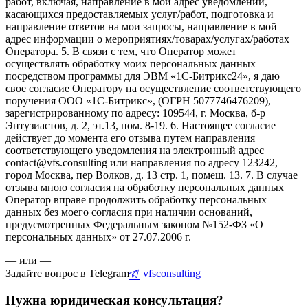
работ, включая, направление в мой адрес уведомлений,
касающихся предоставляемых услуг/работ, подготовка и
направление ответов на мои запросы, направление в мой
адрес информации о мероприятиях/товарах/услугах/работах
Оператора. 5. В связи с тем, что Оператор может
осуществлять обработку моих персональных данных
посредством программы для ЭВМ «1С-Битрикс24», я даю
свое согласие Оператору на осуществление соответствующего
поручения ООО «1С-Битрикс», (ОГРН 5077746476209),
зарегистрированному по адресу: 109544, г. Москва, б-р
Энтузиастов, д. 2, эт.13, пом. 8-19. 6. Настоящее согласие
действует до момента его отзыва путем направления
соответствующего уведомления на электронный адрес
contact@vfs.consulting или направления по адресу 123242,
город Москва, пер Волков, д. 13 стр. 1, помещ. 13. 7. В случае
отзыва мною согласия на обработку персональных данных
Оператор вправе продолжить обработку персональных
данных без моего согласия при наличии оснований,
предусмотренных Федеральным законом №152-ФЗ «О
персональных данных» от 27.07.2006 г.
— или —
Задайте вопрос в Telegram
vfsconsulting
Нужна юридическая консультация?