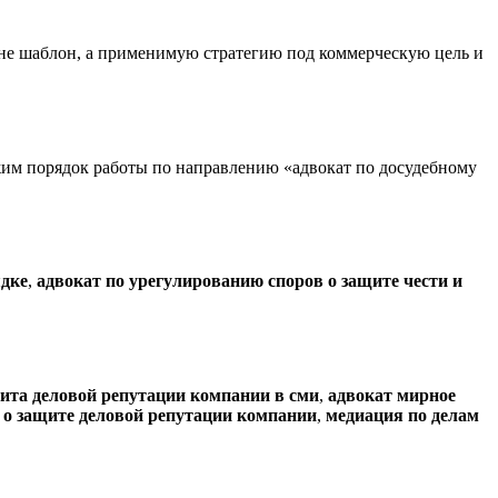
т не шаблон, а применимую стратегию под коммерческую цель и
им порядок работы по направлению «адвокат по досудебному
ядке
,
адвокат по урегулированию споров о защите чести и
щита деловой репутации компании в сми
,
адвокат мирное
,
о защите деловой репутации компании
,
медиация по делам