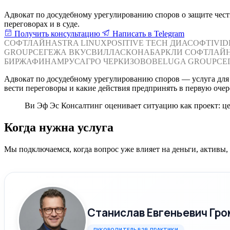
Адвокат по досудебному урегулированию споров о защите чест
переговорах и в суде.
Получить консультацию
Написать в Telegram
СОФТЛАЙН
ASTRA LINUX
POSITIVE TECH
ДИАСОФТ
IVI
GROUP
СЕГЕЖА
ВКУСВИЛЛ
АСКОНА
БАРКЛИ
СОФТЛАЙ
БИРЖА
ФИНАМ
РУСАГРО
ЧЕРКИЗОВО
BELUGA GROUP
СЕ
Адвокат по досудебному урегулированию споров — услуга для к
вести переговоры и какие действия предпринять в первую очер
Ви Эф Эс Консалтинг оценивает ситуацию как проект: це
Когда нужна услуга
Мы подключаемся, когда вопрос уже влияет на деньги, активы
Станислав Евгеньевич Гро
РУКОВОДИТЕЛЬ B2B-ПРАКТИКИ