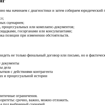
нг
ычно мы начинаем с диагностики и затем собираем юридический 
ст;
ных сценариев;
й, процессуальных или комплаенс-документов;
ощадками, госорганами или консультантами;
вка позиции при изменении обстоятельств.
идеть не только финальный договор или письмо, но и фактически
ые документы
лы дела
бытков с действиями контрагента
ах и процессуальной истории
ритичные ограничения.
ритеты: срочно, важно, можно отложить.
ва под выбранный сценарий.