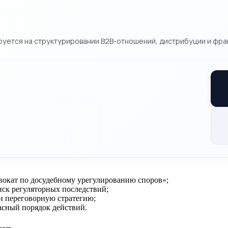
руется на структурировании B2B-отношений, дистрибуции и фра
вокат по досудебному урегулированию споров»;
риск регуляторных последствий;
и переговорную стратегию;
асный порядок действий.