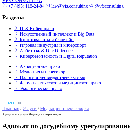
VFS CONSULTING
+7 (495) 118-24-84
law@vfs.consulting
@vfsconsulting
Разделы
IT & Киберправо
Искусственный интеллект и Big Data
Криптовалюты и блокчейн
Игровая индустрия и киберспорт
Арбитраж & Due Diligence
Кибербезопасность и Digital Reputation
Авиационное право
Медиация и переговоры
Налоги и нестандартные активы
Фармацевтическое и медицинское право
Экологическое право
RU
|
EN
Главная
/
Услуги
/
Медиация и переговоры
Юридическая услуга
Медиация и переговоры
Адвокат по досудебному урегулированию