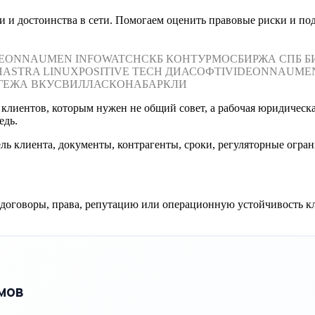
и и достоинства в сети. Помогаем оценить правовые риски и по
DEON
NAUMEN
INFOWATCH
СКБ КОНТУР
МОСБИРЖА
СПБ Б
Н
ASTRA LINUX
POSITIVE TECH
ДИАСОФТ
IVIDEON
NAUME
ГЕЖА
ВКУСВИЛЛ
АСКОНА
БАРКЛИ
лиентов, которым нужен не общий совет, а рабочая юридическая
едь.
ль клиента, документы, контрагенты, сроки, регуляторные огра
, договоры, права, репутацию или операционную устойчивость к
мов