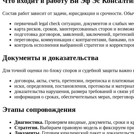
Что входит в работу Ви Эф Эс Консалти
Состав работ зависит от задачи, юрисдикции и срочности. Об
первичный legal check ситуации, документов и слабых ме
карта рисков, сроков, заинтересованных сторон и возмож
подготовка договоров, заявлений, заключений, претензи
переговоры, коммуникация с контрагентами, банками, пл
контроль исполнения выбранной стратегии и корректиро
Документы и доказательства
Для точной оценки по блоку споров и судебной защиты важно в
договоры, акты, счета, претензии, переписка и платежн
иски, определения, постановления, протоколы и материа
доказательства нарушения, размера требований и связи у
информация о сроках, обеспечительных мерах, переговор
Этапы сопровождения
Диагностика.
Проверяем вводные, документы, сроки и к
Стратегия.
Выбираем правовую модель и фиксируем прио
Документы.
Готовим юридический пакет и доказательст