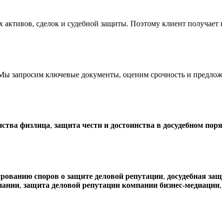
ых активов, сделок и судебной защиты. Поэтому клиент получае
Мы запросим ключевые документы, оценим срочность и предлож
инства физлица
,
защита чести и достоинства в досудебном пор
ированию споров о защите деловой репутации
,
досудебная за
пании
,
защита деловой репутации компании бизнес-медиации