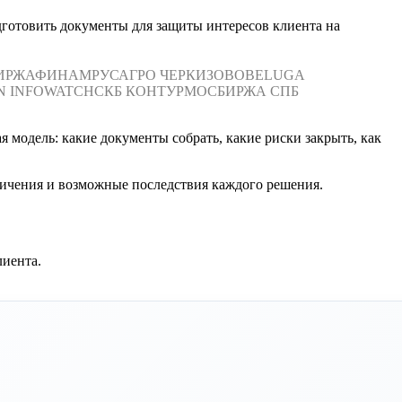
дготовить документы для защиты интересов клиента на
ИРЖА
ФИНАМ
РУСАГРО
ЧЕРКИЗОВО
BELUGA
N
INFOWATCH
СКБ КОНТУР
МОСБИРЖА
СПБ
 модель: какие документы собрать, какие риски закрыть, как
ничения и возможные последствия каждого решения.
лиента.