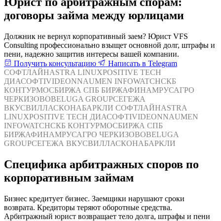
Юрист по арбитражным спорам:
договоры займа между юрлицами
Должник не вернул корпоративный заем? Юрист VFS
Consulting профессионально взыщет основной долг, штрафы и
пени, надежно защитив интересы вашей компании.
Получить консультацию
Написать в Telegram
СОФТЛАЙН
ASTRA LINUX
POSITIVE TECH
ДИАСОФТ
IVIDEON
NAUMEN
INFOWATCH
СКБ
КОНТУР
МОСБИРЖА
СПБ БИРЖА
ФИНАМ
РУСАГРО
ЧЕРКИЗОВО
BELUGA GROUP
СЕГЕЖА
ВКУСВИЛЛ
АСКОНА
БАРКЛИ
СОФТЛАЙН
ASTRA
LINUX
POSITIVE TECH
ДИАСОФТ
IVIDEON
NAUMEN
INFOWATCH
СКБ КОНТУР
МОСБИРЖА
СПБ
БИРЖА
ФИНАМ
РУСАГРО
ЧЕРКИЗОВО
BELUGA
GROUP
СЕГЕЖА
ВКУСВИЛЛ
АСКОНА
БАРКЛИ
Специфика арбитражных споров по
корпоративным займам
Бизнес кредитует бизнес. Заемщики нарушают сроки
возврата. Кредиторы теряют оборотные средства.
Арбитражный юрист возвращает тело долга, штрафы и пени