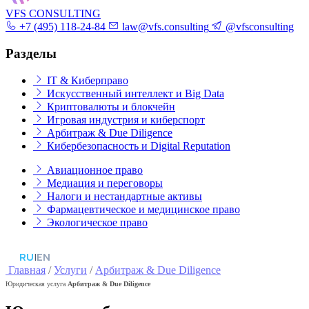
VFS CONSULTING
+7 (495) 118-24-84
law@vfs.consulting
@vfsconsulting
Разделы
IT & Киберправо
Искусственный интеллект и Big Data
Криптовалюты и блокчейн
Игровая индустрия и киберспорт
Арбитраж & Due Diligence
Кибербезопасность и Digital Reputation
Авиационное право
Медиация и переговоры
Налоги и нестандартные активы
Фармацевтическое и медицинское право
Экологическое право
RU
|
EN
Главная
/
Услуги
/
Арбитраж & Due Diligence
Юридическая услуга
Арбитраж & Due Diligence