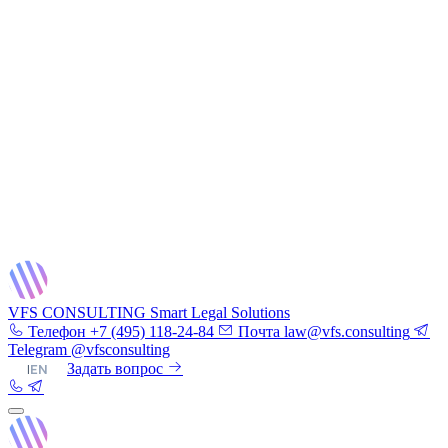
VFS CONSULTING
Smart Legal Solutions
Телефон
+7 (495) 118-24-84
Почта
law@vfs.consulting
Telegram
@vfsconsulting
RU
|
EN
Задать вопрос