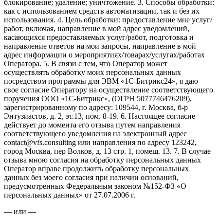
блокирование; удаление; уничтожение. 3. Способы обработки:
как с использованием средств автоматизации, так и без их
использования. 4. Цель обработки: предоставление мне услуг/
работ, включая, направление в мой адрес уведомлений,
касающихся предоставляемых услуг/работ, подготовка и
направление ответов на мои запросы, направление в мой
адрес информации о мероприятиях/товарах/услугах/работах
Оператора. 5. В связи с тем, что Оператор может
осуществлять обработку моих персональных данных
посредством программы для ЭВМ «1С-Битрикс24», я даю
свое согласие Оператору на осуществление соответствующего
поручения ООО «1С-Битрикс», (ОГРН 5077746476209),
зарегистрированному по адресу: 109544, г. Москва, б-р
Энтузиастов, д. 2, эт.13, пом. 8-19. 6. Настоящее согласие
действует до момента его отзыва путем направления
соответствующего уведомления на электронный адрес
contact@vfs.consulting или направления по адресу 123242,
город Москва, пер Волков, д. 13 стр. 1, помещ. 13. 7. В случае
отзыва мною согласия на обработку персональных данных
Оператор вправе продолжить обработку персональных
данных без моего согласия при наличии оснований,
предусмотренных Федеральным законом №152-ФЗ «О
персональных данных» от 27.07.2006 г.
— или —