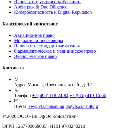
Игровая индустрия и киберспорт
Арбитраж & Due Diligence
Кибербезопасность и Digital Reputation
Классический консалтинг
Авиационное право
Медиация и переговоры
Налоги и нестандартные активы
Фармацевтическое и медицинское право
Экологическое право
Контакты
Адрес
Москва, Пресненская наб., д. 12
Телефон
+7 (495) 118-24-84
+7 (916) 419-16-66
Почта
law@vfs.consulting
it@vfs.consulting
© 2026 ООО «Ви Эф Эс Консалтинг»
ОГРН 1267700068085 · ИНН 9703240210