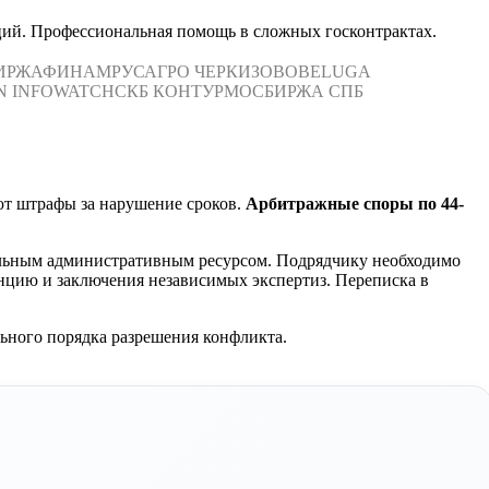
ций. Профессиональная помощь в сложных госконтрактах.
ИРЖА
ФИНАМ
РУСАГРО
ЧЕРКИЗОВО
BELUGA
N
INFOWATCH
СКБ КОНТУР
МОСБИРЖА
СПБ
ют штрафы за нарушение сроков.
Арбитражные споры по 44-
тельным административным ресурсом. Подрядчику необходимо
цию и заключения независимых экспертиз. Переписка в
льного порядка разрешения конфликта.