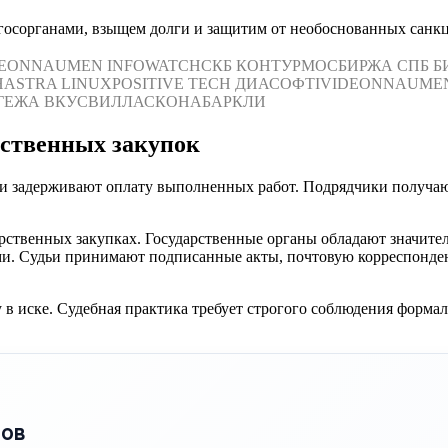
госорганами, взыщем долги и защитим от необоснованных санк
DEON
NAUMEN
INFOWATCH
СКБ КОНТУР
МОСБИРЖА
СПБ Б
Н
ASTRA LINUX
POSITIVE TECH
ДИАСОФТ
IVIDEON
NAUME
ГЕЖА
ВКУСВИЛЛ
АСКОНА
БАРКЛИ
рственных закупок
ки задерживают оплату выполненных работ. Подрядчики получа
арственных закупках. Государственные органы обладают значи
и. Судьи принимают подписанные акты, почтовую корреспонден
 в иске. Судебная практика требует строгого соблюдения форма
пов