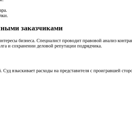
ара.
лки.
енными заказчиками
тересы бизнеса. Специалист проводит правовой анализ контрак
олга и сохранении деловой репутации подрядчика.
. Суд взыскивает расходы на представителя с проигравшей стор