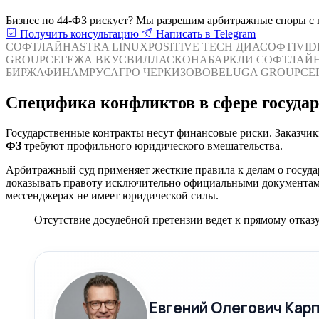
Бизнес по 44-ФЗ рискует? Мы разрешим арбитражные споры с 
Получить консультацию
Написать в Telegram
СОФТЛАЙН
ASTRA LINUX
POSITIVE TECH
ДИАСОФТ
IVI
GROUP
СЕГЕЖА
ВКУСВИЛЛ
АСКОНА
БАРКЛИ
СОФТЛАЙ
БИРЖА
ФИНАМ
РУСАГРО
ЧЕРКИЗОВО
BELUGA GROUP
СЕ
Специфика конфликтов в сфере госуда
Государственные контракты несут финансовые риски. Заказчи
ФЗ
требуют профильного юридического вмешательства.
Арбитражный суд применяет жесткие правила к делам о госуд
доказывать правоту исключительно официальными документам
мессенджерах не имеет юридической силы.
Отсутствие досудебной претензии ведет к прямому отказу
Евгений Олегович Кар