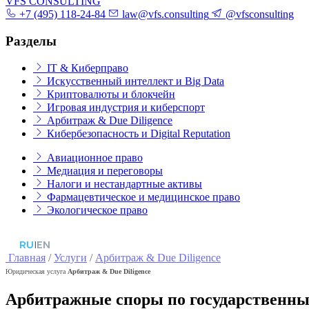
VFS CONSULTING
+7 (495) 118-24-84
law@vfs.consulting
@vfsconsulting
Разделы
IT & Киберправо
Искусственный интеллект и Big Data
Криптовалюты и блокчейн
Игровая индустрия и киберспорт
Арбитраж & Due Diligence
Кибербезопасность и Digital Reputation
Авиационное право
Медиация и переговоры
Налоги и нестандартные активы
Фармацевтическое и медицинское право
Экологическое право
RU
|
EN
Главная
/
Услуги
/
Арбитраж & Due Diligence
Юридическая услуга
Арбитраж & Due Diligence
Арбитражные споры по государственны