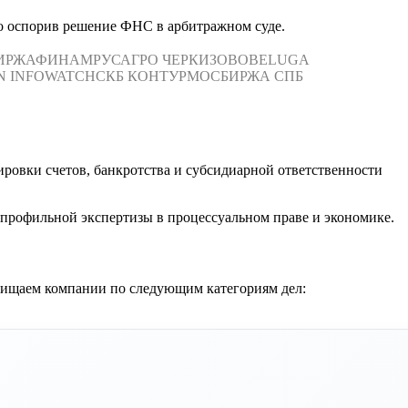
но оспорив решение ФНС в арбитражном суде.
ИРЖА
ФИНАМ
РУСАГРО
ЧЕРКИЗОВО
BELUGA
N
INFOWATCH
СКБ КОНТУР
МОСБИРЖА
СПБ
ровки счетов, банкротства и субсидиарной ответственности
профильной экспертизы в процессуальном праве и экономике.
щищаем компании по следующим категориям дел: