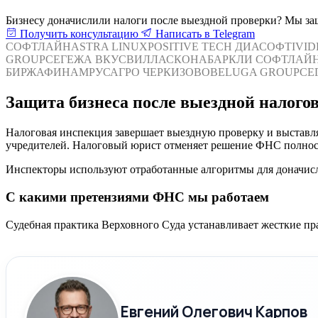
Бизнесу доначислили налоги после выездной проверки? Мы за
Получить консультацию
Написать в Telegram
СОФТЛАЙН
ASTRA LINUX
POSITIVE TECH
ДИАСОФТ
IVI
GROUP
СЕГЕЖА
ВКУСВИЛЛ
АСКОНА
БАРКЛИ
СОФТЛАЙ
БИРЖА
ФИНАМ
РУСАГРО
ЧЕРКИЗОВО
BELUGA GROUP
СЕ
Защита бизнеса после выездной налого
Налоговая инспекция завершает выездную проверку и выставля
учредителей. Налоговый юрист отменяет решение ФНС полност
Инспекторы используют отработанные алгоритмы для доначисл
С какими претензиями ФНС мы работаем
Судебная практика Верховного Суда устанавливает жесткие п
Евгений Олегович Карпов