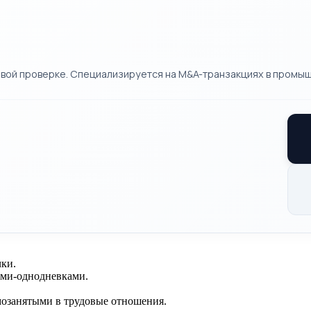
вой проверке. Специализируется на M&A-транзакциях в промыш
чки.
ами-однодневками.
мозанятыми в трудовые отношения.