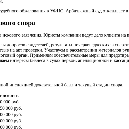
и.
судебного обжалования в УФНС. Арбитражный суд отказывает в и
вого спора
чи искового заявления. Юристы компании ведут дело клиента на 
лы допросов свидетелей, результаты почерковедческих эксперт
зыв на акт проверки. Участвуем в рассмотрении материалов ру
говый орган. Применяем обеспечительные меры для предотвращ
аем интересы бизнеса в судах первой, апелляционной и кассац
ной инспекцией доказательной базы и текущей стадии спора.
тоимость
50 000 руб.
150 000 руб.
100 000 руб.
200 000 руб.
500 000 руб.