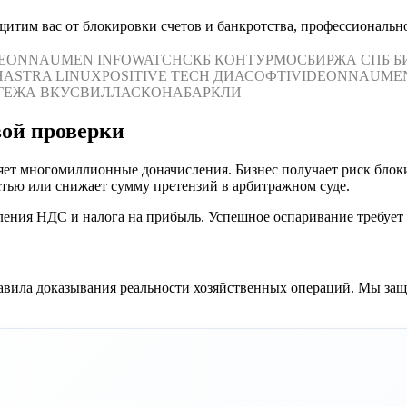
щитим вас от блокировки счетов и банкротства, профессиональ
DEON
NAUMEN
INFOWATCH
СКБ КОНТУР
МОСБИРЖА
СПБ Б
Н
ASTRA LINUX
POSITIVE TECH
ДИАСОФТ
IVIDEON
NAUME
ГЕЖА
ВКУСВИЛЛ
АСКОНА
БАРКЛИ
вой проверки
ет многомиллионные доначисления. Бизнес получает риск блоки
ью или снижает сумму претензий в арбитражном суде.
ения НДС и налога на прибыль. Успешное оспаривание требует 
равила доказывания реальности хозяйственных операций. Мы за