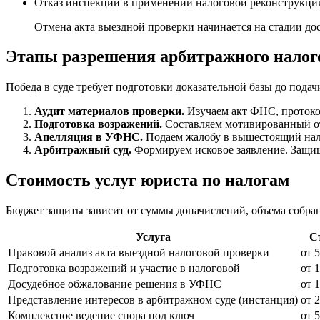
Отказ инспекции в применении налоговой реконструкци
Отмена акта выездной проверки начинается на стадии до
Этапы разрешения арбитражного налого
Победа в суде требует подготовки доказательной базы до пода
Аудит материалов проверки.
Изучаем акт ФНС, протоко
Подготовка возражений.
Составляем мотивированный от
Апелляция в УФНС.
Подаем жалобу в вышестоящий нало
Арбитражный суд.
Формируем исковое заявление. Защищ
Стоимость услуг юриста по налогам
Бюджет защиты зависит от суммы доначислений, объема собран
Услуга
С
Правовой анализ акта выездной налоговой проверки
от 
Подготовка возражений и участие в налоговой
от 
Досудебное обжалование решения в УФНС
от 
Представление интересов в арбитражном суде (инстанция)
от 
Комплексное ведение спора под ключ
от 