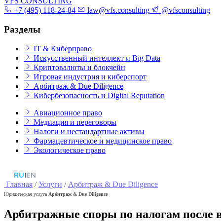
VFS CONSULTING
+7 (495) 118-24-84
law@vfs.consulting
@vfsconsulting
Разделы
IT & Киберправо
Искусственный интеллект и Big Data
Криптовалюты и блокчейн
Игровая индустрия и киберспорт
Арбитраж & Due Diligence
Кибербезопасность и Digital Reputation
Авиационное право
Медиация и переговоры
Налоги и нестандартные активы
Фармацевтическое и медицинское право
Экологическое право
RU
|
EN
Главная
/
Услуги
/
Арбитраж & Due Diligence
Юридическая услуга
Арбитраж & Due Diligence
Арбитражные споры по налогам после в