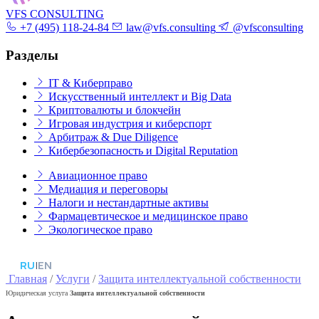
VFS CONSULTING
+7 (495) 118-24-84
law@vfs.consulting
@vfsconsulting
Разделы
IT & Киберправо
Искусственный интеллект и Big Data
Криптовалюты и блокчейн
Игровая индустрия и киберспорт
Арбитраж & Due Diligence
Кибербезопасность и Digital Reputation
Авиационное право
Медиация и переговоры
Налоги и нестандартные активы
Фармацевтическое и медицинское право
Экологическое право
RU
|
EN
Главная
/
Услуги
/
Защита интеллектуальной собственности
Юридическая услуга
Защита интеллектуальной собственности