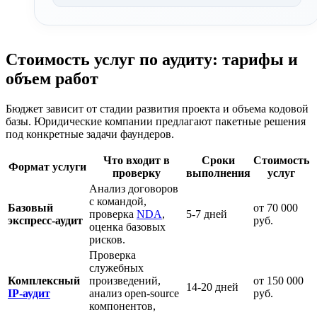
Стоимость услуг по аудиту: тарифы и
объем работ
Бюджет зависит от стадии развития проекта и объема кодовой
базы. Юридические компании предлагают пакетные решения
под конкретные задачи фаундеров.
Что входит в
Сроки
Стоимость
Формат услуги
проверку
выполнения
услуг
Анализ договоров
с командой,
Базовый
от 70 000
проверка
NDA
,
5-7 дней
экспресс-аудит
руб.
оценка базовых
рисков.
Проверка
служебных
Комплексный
произведений,
от 150 000
14-20 дней
IP-аудит
анализ open-source
руб.
компонентов,