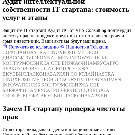
Аудит интеллектуальной
собственности IT-стартапа: стоимость
услуг и этапы
Защитите IT-стартап! Аудит ИС от VFS Consulting подтвердит
чистоту прав на продукт, предотвратит потерю контроля и
срыв инвестиций. Ваши активы будут защищены.
Получить консультацию
Написать в Telegram
СОФТЛАЙН
ASTRA LINUX
POSITIVE TECH
ДИАСОФТ
IVIDEON
NAUMEN
INFOWATCH
СКБ
КОНТУР
МОСБИРЖА
СПБ БИРЖА
ФИНАМ
РУСАГРО
ЧЕРКИЗОВО
BELUGA GROUP
СЕГЕЖА
ВКУСВИЛЛ
АСКОНА
БАРКЛИ
СОФТЛАЙН
ASTRA
LINUX
POSITIVE TECH
ДИАСОФТ
IVIDEON
NAUMEN
INFOWATCH
СКБ КОНТУР
МОСБИРЖА
СПБ
БИРЖА
ФИНАМ
РУСАГРО
ЧЕРКИЗОВО
BELUGA
GROUP
СЕГЕЖА
ВКУСВИЛЛ
АСКОНА
БАРКЛИ
Зачем IT-стартапу проверка чистоты
прав
Инвесторы вкладывают деньги в защищенные активы.
Написанный код без юридической обвязки не имеет