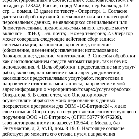
по адресу: 123242, Россия, город Москва, пер Волков, д. 13
стр. 1, помещ. 13 (далее по тексту - Оператор). 1. Согласие
дается на обработку одной, нескольких или всех категорий
персональных данных, не являющихся специальными или
биометрическими, предоставляемых мною, которые могут
включать: - ФИО; - Эл. почта; - Номер телефона; 2. Оператор
может совершать следующие действия: сбор; запись;
систематизация; накопление; хранение; уточнение
(обновление, изменение); извлечение; использование;
блокирование; удаление; уничтожение. 3. Способы обработки:
как с использованием средств автоматизации, так и без их
использования. 4. Цель обработки: предоставление мне услуг/
работ, включая, направление в мой адрес уведомлений,
касающихся предоставляемых услуг/работ, подготовка и
направление ответов на мои запросы, направление в мой
адрес информации о мероприятиях/товарах/услугах/работах
Оператора. 5. В связи с тем, что Оператор может
осуществлять обработку моих персональных данных
посредством программы для ЭВМ «1С-Битрикс24», я даю
свое согласие Оператору на осуществление соответствующего
поручения ООО «1С-Битрикс», (ОГРН 5077746476209),
зарегистрированному по адресу: 109544, г. Москва, б-р
Энтузиастов, д. 2, эт.13, пом. 8-19. 6. Настоящее согласие
действует до момента его отзыва путем направления