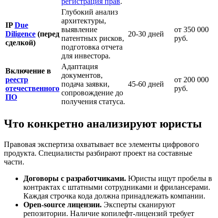
регистрация прав
.
Глубокий анализ
архитектуры,
IP
Due
выявление
от 350 000
Diligence
(перед
20-30 дней
патентных рисков,
руб.
сделкой)
подготовка отчета
для инвестора.
Адаптация
Включение в
документов,
реестр
от 200 000
подача заявки,
45-60 дней
отечественного
руб.
сопровождение до
ПО
получения статуса.
Что конкретно анализируют юристы
Правовая экспертиза охватывает все элементы цифрового
продукта. Специалисты разбирают проект на составные
части.
Договоры с разработчиками.
Юристы ищут пробелы в
контрактах с штатными сотрудниками и фрилансерами.
Каждая строчка кода должна принадлежать компании.
Open-source лицензии.
Эксперты сканируют
репозитории. Наличие копилефт-лицензий требует