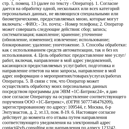
стр. 1, помещ. 13 (далее по тексту - Оператор). 1. Согласие
дается на обработку одной, нескольких или всех категорий
персональных данных, не являющихся специальными или
биометрическими, предоставляемых мною, которые могут
включать: - ФИО; - Эл. почта; - Номер телефона; 2. Оператор
может совершать следующие действия: сбор; запись;
систематизация; накопление; хранение; уточнение
(обновление, изменение); извлечение; использование;
блокирование; удаление; уничтожение. 3. Способы обработки:
как с использованием средств автоматизации, так и без их
использования. 4. Цель обработки: предоставление мне услуг/
работ, включая, направление в мой адрес уведомлений,
касающихся предоставляемых услуг/работ, подготовка и
направление ответов на мои запросы, направление в мой
адрес информации о мероприятиях/товарах/услугах/работах
Оператора. 5. В связи с тем, что Оператор может
осуществлять обработку моих персональных данных
посредством программы для ЭВМ «1С-Битрикс24», я даю
свое согласие Оператору на осуществление соответствующего
поручения ООО «1С-Битрикс», (ОГРН 5077746476209),
зарегистрированному по адресу: 109544, г. Москва, б-р
Энтузиастов, д. 2, эт.13, пом. 8-19. 6. Настоящее согласие
действует до момента его отзыва путем направления
соответствующего уведомления на электронный адрес
contact@vfs.consulting или направления по адресу 123242,