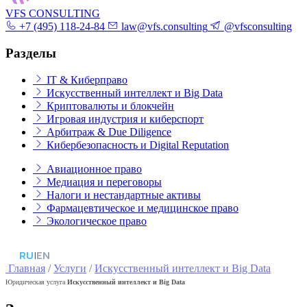
VFS CONSULTING
+7 (495) 118-24-84
law@vfs.consulting
@vfsconsulting
Разделы
IT & Киберправо
Искусственный интеллект и Big Data
Криптовалюты и блокчейн
Игровая индустрия и киберспорт
Арбитраж & Due Diligence
Кибербезопасность и Digital Reputation
Авиационное право
Медиация и переговоры
Налоги и нестандартные активы
Фармацевтическое и медицинское право
Экологическое право
RU
|
EN
Главная
/
Услуги
/
Искусственный интеллект и Big Data
Юридическая услуга
Искусственный интеллект и Big Data