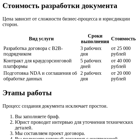
Стоимость разработки документа
Цена зависит от сложности бизнес-процесса и юрисдикции
сторон.
Сроки
Вид услуги
Стоимость
выполнения
Разработка договора с B2B-
3 рабочих
от 25 000
подрядчиком
дня
рублей
Контракт для краудсорсинговой
5 рабочих
от 40 000
платформы
дней
рублей
Подготовка NDA и соглашения об
2 рабочих
от 20 000
обработке данных
дня
рублей
Этапы работы
Процесс создания документа исключает простои.
Вы заполняете бриф.
Юрист проводит интервью для уточнения технических
деталей.
Мы составляем проект договора.
Вы получаете готовый документ с инструкцией.