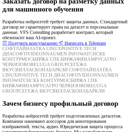
Заказать договор на разметку данных
для машинного обучения
Разработка нейросетей требует защиты данных. Стандартный
договор не гарантирует права на датасет и персональные
данные. VFS Consulting разработает контракт, который
обезопасит ваш AI-проект.
Получить консультацию
Написать в Telegram
СОФТЛАЙН
ASTRA LINUX
POSITIVE TECH
ДИАСОФТ
IVIDEON
NAUMEN
INFOWATCH
СКБ
КОНТУР
МОСБИРЖА
СПБ БИРЖА
ФИНАМ
РУСАГРО
ЧЕРКИЗОВО
BELUGA GROUP
СЕГЕЖА
ВКУСВИЛЛ
АСКОНА
БАРКЛИ
СОФТЛАЙН
ASTRA
LINUX
POSITIVE TECH
ДИАСОФТ
IVIDEON
NAUMEN
INFOWATCH
СКБ КОНТУР
МОСБИРЖА
СПБ
БИРЖА
ФИНАМ
РУСАГРО
ЧЕРКИЗОВО
BELUGA
GROUP
СЕГЕЖА
ВКУСВИЛЛ
АСКОНА
БАРКЛИ
Зачем бизнесу профильный договор
Разработка нейросетей требует подготовленных датасетов.
Компании нанимают асессоров для аннотирования
изображений, текста, аудио. Юридическая защита процесса
гарантирует безопасность бизнеса. Мы разрабатываем