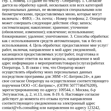
стр. 1, помещ. 13 (далее по тексту - Оператор). 1. Согласие
дается на обработку одной, нескольких или всех категорий
персональных данных, не являющихся специальными или
биометрическими, предоставляемых мною, которые могут
включать: - ФИО; - Эл. почта; - Номер телефона; 2. Оператор
может совершать следующие действия: сбор; запись;
систематизация; накопление; хранение; уточнение
(обновление, изменение); извлечение; использование;
блокирование; удаление; уничтожение. 3. Способы обработки:
как с использованием средств автоматизации, так и без их
использования. 4. Цель обработки: предоставление мне услуг/
работ, включая, направление в мой адрес уведомлений,
касающихся предоставляемых услуг/работ, подготовка и
направление ответов на мои запросы, направление в мой
адрес информации о мероприятиях/товарах/услугах/работах
Оператора. 5. В связи с тем, что Оператор может
осуществлять обработку моих персональных данных
посредством программы для ЭВМ «1С-Битрикс24», я даю
свое согласие Оператору на осуществление соответствующего
поручения ООО «1С-Битрикс», (ОГРН 5077746476209),
зарегистрированному по адресу: 109544, г. Москва, б-р
Энтузиастов, д. 2, эт.13, пом. 8-19. 6. Настоящее согласие
действует до момента его отзыва путем направления
соответствующего уведомления на электронный адрес
contact@vfs.consulting или направления по адресу 123242,