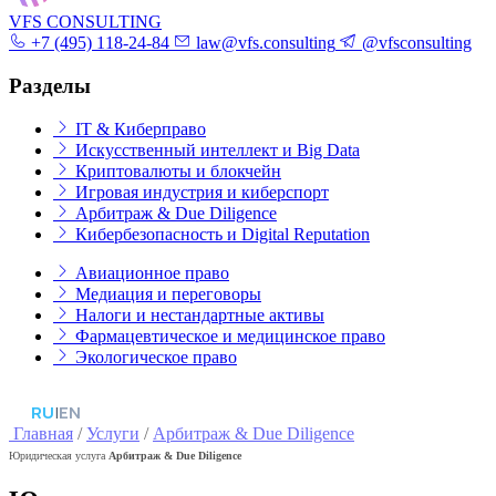
VFS CONSULTING
+7 (495) 118-24-84
law@vfs.consulting
@vfsconsulting
Разделы
IT & Киберправо
Искусственный интеллект и Big Data
Криптовалюты и блокчейн
Игровая индустрия и киберспорт
Арбитраж & Due Diligence
Кибербезопасность и Digital Reputation
Авиационное право
Медиация и переговоры
Налоги и нестандартные активы
Фармацевтическое и медицинское право
Экологическое право
RU
|
EN
Главная
/
Услуги
/
Арбитраж & Due Diligence
Юридическая услуга
Арбитраж & Due Diligence