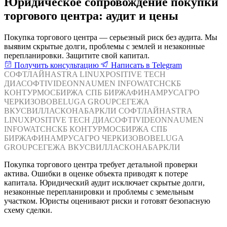
Юридическое сопровождение покупки
торгового центра: аудит и цены
Покупка торгового центра — серьезный риск без аудита. Мы
выявим скрытые долги, проблемы с землей и незаконные
перепланировки. Защитите свой капитал.
Получить консультацию
Написать в Telegram
СОФТЛАЙН
ASTRA LINUX
POSITIVE TECH
ДИАСОФТ
IVIDEON
NAUMEN
INFOWATCH
СКБ
КОНТУР
МОСБИРЖА
СПБ БИРЖА
ФИНАМ
РУСАГРО
ЧЕРКИЗОВО
BELUGA GROUP
СЕГЕЖА
ВКУСВИЛЛ
АСКОНА
БАРКЛИ
СОФТЛАЙН
ASTRA
LINUX
POSITIVE TECH
ДИАСОФТ
IVIDEON
NAUMEN
INFOWATCH
СКБ КОНТУР
МОСБИРЖА
СПБ
БИРЖА
ФИНАМ
РУСАГРО
ЧЕРКИЗОВО
BELUGA
GROUP
СЕГЕЖА
ВКУСВИЛЛ
АСКОНА
БАРКЛИ
Покупка торгового центра требует детальной проверки
актива. Ошибки в оценке объекта приводят к потере
капитала. Юридический аудит исключает скрытые долги,
незаконные перепланировки и проблемы с земельным
участком. Юристы оценивают риски и готовят безопасную
схему сделки.