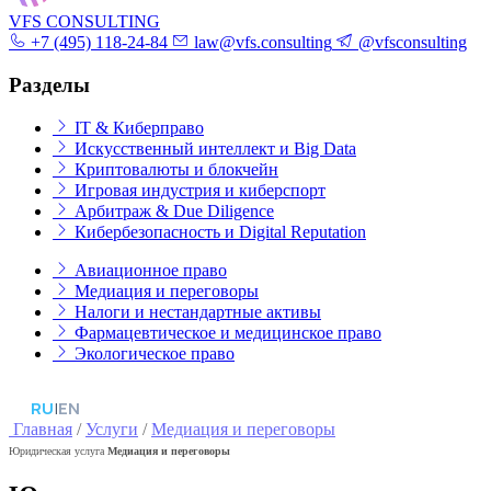
VFS CONSULTING
+7 (495) 118-24-84
law@vfs.consulting
@vfsconsulting
Разделы
IT & Киберправо
Искусственный интеллект и Big Data
Криптовалюты и блокчейн
Игровая индустрия и киберспорт
Арбитраж & Due Diligence
Кибербезопасность и Digital Reputation
Авиационное право
Медиация и переговоры
Налоги и нестандартные активы
Фармацевтическое и медицинское право
Экологическое право
RU
|
EN
Главная
/
Услуги
/
Медиация и переговоры
Юридическая услуга
Медиация и переговоры