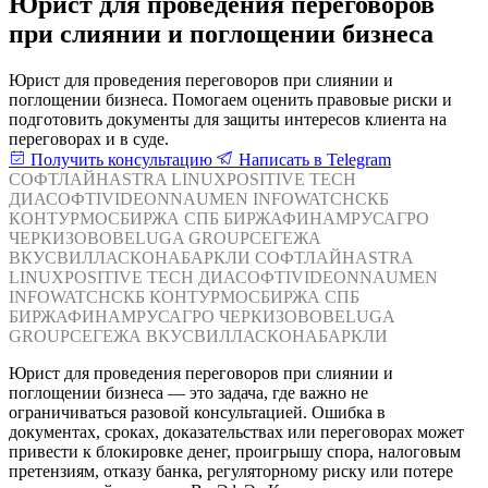
Юрист для проведения переговоров
при слиянии и поглощении бизнеса
Юрист для проведения переговоров при слиянии и
поглощении бизнеса. Помогаем оценить правовые риски и
подготовить документы для защиты интересов клиента на
переговорах и в суде.
Получить консультацию
Написать в Telegram
СОФТЛАЙН
ASTRA LINUX
POSITIVE TECH
ДИАСОФТ
IVIDEON
NAUMEN
INFOWATCH
СКБ
КОНТУР
МОСБИРЖА
СПБ БИРЖА
ФИНАМ
РУСАГРО
ЧЕРКИЗОВО
BELUGA GROUP
СЕГЕЖА
ВКУСВИЛЛ
АСКОНА
БАРКЛИ
СОФТЛАЙН
ASTRA
LINUX
POSITIVE TECH
ДИАСОФТ
IVIDEON
NAUMEN
INFOWATCH
СКБ КОНТУР
МОСБИРЖА
СПБ
БИРЖА
ФИНАМ
РУСАГРО
ЧЕРКИЗОВО
BELUGA
GROUP
СЕГЕЖА
ВКУСВИЛЛ
АСКОНА
БАРКЛИ
Юрист для проведения переговоров при слиянии и
поглощении бизнеса — это задача, где важно не
ограничиваться разовой консультацией. Ошибка в
документах, сроках, доказательствах или переговорах может
привести к блокировке денег, проигрышу спора, налоговым
претензиям, отказу банка, регуляторному риску или потере