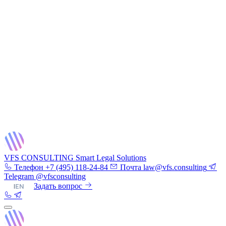
VFS CONSULTING
Smart Legal Solutions
Телефон
+7 (495) 118-24-84
Почта
law@vfs.consulting
Telegram
@vfsconsulting
RU
|
EN
Задать вопрос