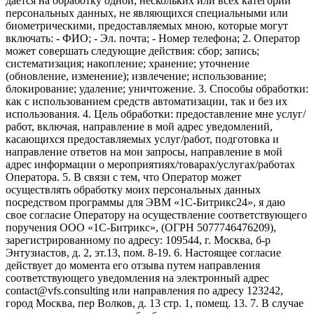
дается на обработку одной, нескольких или всех категорий
персональных данных, не являющихся специальными или
биометрическими, предоставляемых мною, которые могут
включать: - ФИО; - Эл. почта; - Номер телефона; 2. Оператор
может совершать следующие действия: сбор; запись;
систематизация; накопление; хранение; уточнение
(обновление, изменение); извлечение; использование;
блокирование; удаление; уничтожение. 3. Способы обработки:
как с использованием средств автоматизации, так и без их
использования. 4. Цель обработки: предоставление мне услуг/
работ, включая, направление в мой адрес уведомлений,
касающихся предоставляемых услуг/работ, подготовка и
направление ответов на мои запросы, направление в мой
адрес информации о мероприятиях/товарах/услугах/работах
Оператора. 5. В связи с тем, что Оператор может
осуществлять обработку моих персональных данных
посредством программы для ЭВМ «1С-Битрикс24», я даю
свое согласие Оператору на осуществление соответствующего
поручения ООО «1С-Битрикс», (ОГРН 5077746476209),
зарегистрированному по адресу: 109544, г. Москва, б-р
Энтузиастов, д. 2, эт.13, пом. 8-19. 6. Настоящее согласие
действует до момента его отзыва путем направления
соответствующего уведомления на электронный адрес
contact@vfs.consulting или направления по адресу 123242,
город Москва, пер Волков, д. 13 стр. 1, помещ. 13. 7. В случае