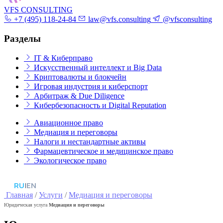
VFS CONSULTING
+7 (495) 118-24-84
law@vfs.consulting
@vfsconsulting
Разделы
IT & Киберправо
Искусственный интеллект и Big Data
Криптовалюты и блокчейн
Игровая индустрия и киберспорт
Арбитраж & Due Diligence
Кибербезопасность и Digital Reputation
Авиационное право
Медиация и переговоры
Налоги и нестандартные активы
Фармацевтическое и медицинское право
Экологическое право
RU
|
EN
Главная
/
Услуги
/
Медиация и переговоры
Юридическая услуга
Медиация и переговоры