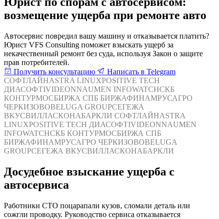
Юрист по спорам с автосервисом:
возмещение ущерба при ремонте авто
Автосервис повредил вашу машину и отказывается платить?
Юрист VFS Consulting поможет взыскать ущерб за
некачественный ремонт без суда, используя Закон о защите
прав потребителей.
Получить консультацию
Написать в Telegram
СОФТЛАЙН
ASTRA LINUX
POSITIVE TECH
ДИАСОФТ
IVIDEON
NAUMEN
INFOWATCH
СКБ
КОНТУР
МОСБИРЖА
СПБ БИРЖА
ФИНАМ
РУСАГРО
ЧЕРКИЗОВО
BELUGA GROUP
СЕГЕЖА
ВКУСВИЛЛ
АСКОНА
БАРКЛИ
СОФТЛАЙН
ASTRA
LINUX
POSITIVE TECH
ДИАСОФТ
IVIDEON
NAUMEN
INFOWATCH
СКБ КОНТУР
МОСБИРЖА
СПБ
БИРЖА
ФИНАМ
РУСАГРО
ЧЕРКИЗОВО
BELUGA
GROUP
СЕГЕЖА
ВКУСВИЛЛ
АСКОНА
БАРКЛИ
Досудебное взыскание ущерба с
автосервиса
Работники СТО поцарапали кузов, сломали деталь или
сожгли проводку. Руководство сервиса отказывается