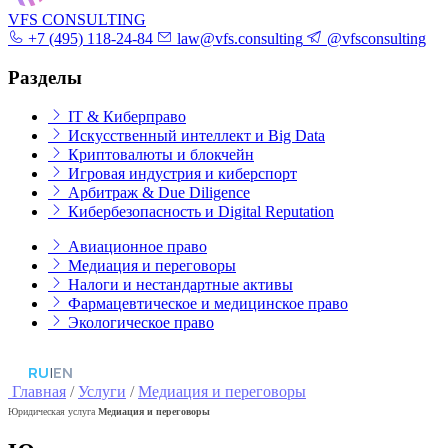
VFS CONSULTING
+7 (495) 118-24-84
law@vfs.consulting
@vfsconsulting
Разделы
IT & Киберправо
Искусственный интеллект и Big Data
Криптовалюты и блокчейн
Игровая индустрия и киберспорт
Арбитраж & Due Diligence
Кибербезопасность и Digital Reputation
Авиационное право
Медиация и переговоры
Налоги и нестандартные активы
Фармацевтическое и медицинское право
Экологическое право
RU
|
EN
Главная
/
Услуги
/
Медиация и переговоры
Юридическая услуга
Медиация и переговоры