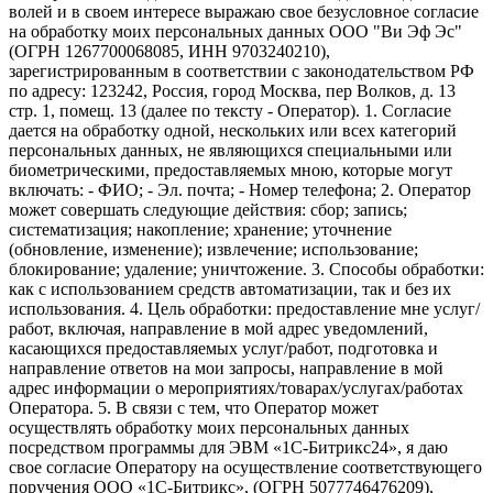
волей и в своем интересе выражаю свое безусловное согласие
на обработку моих персональных данных ООО "Ви Эф Эс"
(ОГРН 1267700068085, ИНН 9703240210),
зарегистрированным в соответствии с законодательством РФ
по адресу: 123242, Россия, город Москва, пер Волков, д. 13
стр. 1, помещ. 13 (далее по тексту - Оператор). 1. Согласие
дается на обработку одной, нескольких или всех категорий
персональных данных, не являющихся специальными или
биометрическими, предоставляемых мною, которые могут
включать: - ФИО; - Эл. почта; - Номер телефона; 2. Оператор
может совершать следующие действия: сбор; запись;
систематизация; накопление; хранение; уточнение
(обновление, изменение); извлечение; использование;
блокирование; удаление; уничтожение. 3. Способы обработки:
как с использованием средств автоматизации, так и без их
использования. 4. Цель обработки: предоставление мне услуг/
работ, включая, направление в мой адрес уведомлений,
касающихся предоставляемых услуг/работ, подготовка и
направление ответов на мои запросы, направление в мой
адрес информации о мероприятиях/товарах/услугах/работах
Оператора. 5. В связи с тем, что Оператор может
осуществлять обработку моих персональных данных
посредством программы для ЭВМ «1С-Битрикс24», я даю
свое согласие Оператору на осуществление соответствующего
поручения ООО «1С-Битрикс», (ОГРН 5077746476209),