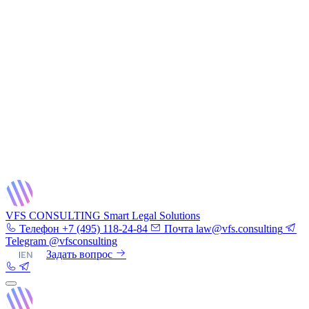
VFS CONSULTING
Smart Legal Solutions
Телефон
+7 (495) 118-24-84
Почта
law@vfs.consulting
Telegram
@vfsconsulting
RU
|
EN
Задать вопрос