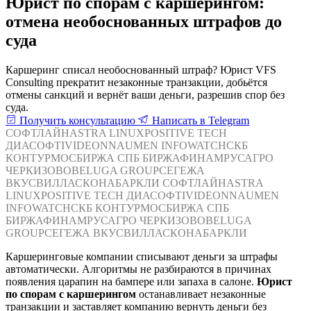
Юрист по спорам с каршерингом:
отмена необоснованных штрафов до
суда
Каршеринг списал необоснованный штраф? Юрист VFS
Consulting прекратит незаконные транзакции, добьётся
отмены санкций и вернёт ваши деньги, разрешив спор без
суда.
Получить консультацию
Написать в Telegram
СОФТЛАЙН
ASTRA LINUX
POSITIVE TECH
ДИАСОФТ
IVIDEON
NAUMEN
INFOWATCH
СКБ
КОНТУР
МОСБИРЖА
СПБ БИРЖА
ФИНАМ
РУСАГРО
ЧЕРКИЗОВО
BELUGA GROUP
СЕГЕЖА
ВКУСВИЛЛ
АСКОНА
БАРКЛИ
СОФТЛАЙН
ASTRA
LINUX
POSITIVE TECH
ДИАСОФТ
IVIDEON
NAUMEN
INFOWATCH
СКБ КОНТУР
МОСБИРЖА
СПБ
БИРЖА
ФИНАМ
РУСАГРО
ЧЕРКИЗОВО
BELUGA
GROUP
СЕГЕЖА
ВКУСВИЛЛ
АСКОНА
БАРКЛИ
Каршеринговые компании списывают деньги за штрафы
автоматически. Алгоритмы не разбираются в причинах
появления царапин на бампере или запаха в салоне.
Юрист
по спорам с каршерингом
останавливает незаконные
транзакции и заставляет компанию вернуть деньги без