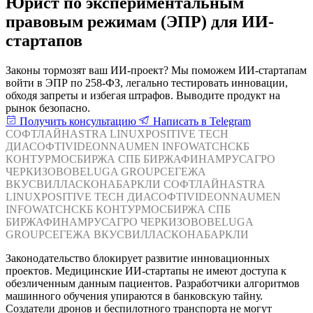
Юрист по экспериментальным
правовым режимам (ЭПР) для ИИ-
стартапов
Законы тормозят ваш ИИ-проект? Мы поможем ИИ-стартапам
войти в ЭПР по 258-ФЗ, легально тестировать инновации,
обходя запреты и избегая штрафов. Выводите продукт на
рынок безопасно.
Получить консультацию
Написать в Telegram
СОФТЛАЙН
ASTRA LINUX
POSITIVE TECH
ДИАСОФТ
IVIDEON
NAUMEN
INFOWATCH
СКБ
КОНТУР
МОСБИРЖА
СПБ БИРЖА
ФИНАМ
РУСАГРО
ЧЕРКИЗОВО
BELUGA GROUP
СЕГЕЖА
ВКУСВИЛЛ
АСКОНА
БАРКЛИ
СОФТЛАЙН
ASTRA
LINUX
POSITIVE TECH
ДИАСОФТ
IVIDEON
NAUMEN
INFOWATCH
СКБ КОНТУР
МОСБИРЖА
СПБ
БИРЖА
ФИНАМ
РУСАГРО
ЧЕРКИЗОВО
BELUGA
GROUP
СЕГЕЖА
ВКУСВИЛЛ
АСКОНА
БАРКЛИ
Законодательство блокирует развитие инновационных
проектов. Медицинские ИИ-стартапы не имеют доступа к
обезличенным данным пациентов. Разработчики алгоритмов
машинного обучения упираются в банковскую тайну.
Создатели дронов и беспилотного транспорта не могут