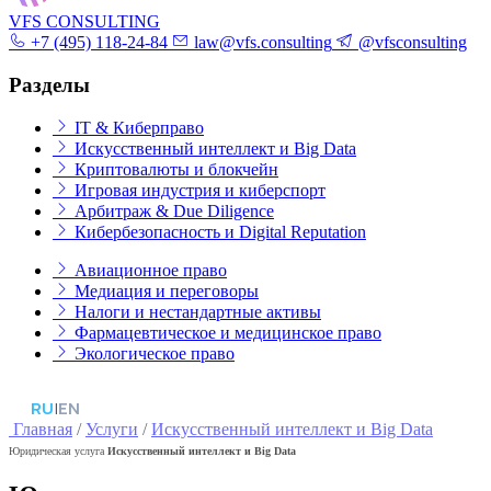
VFS CONSULTING
+7 (495) 118-24-84
law@vfs.consulting
@vfsconsulting
Разделы
IT & Киберправо
Искусственный интеллект и Big Data
Криптовалюты и блокчейн
Игровая индустрия и киберспорт
Арбитраж & Due Diligence
Кибербезопасность и Digital Reputation
Авиационное право
Медиация и переговоры
Налоги и нестандартные активы
Фармацевтическое и медицинское право
Экологическое право
RU
|
EN
Главная
/
Услуги
/
Искусственный интеллект и Big Data
Юридическая услуга
Искусственный интеллект и Big Data