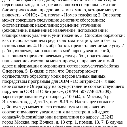
персональных данных, не являющихся специальными или
биометрическими, предоставляемых мною, которые могут
включать: - ФИО; - Эл. почта; - Номер телефона; 2. Оператор
может совершать следующие действия: сбор; запись;
систематизация; накопление; хранение; уточнение
(обновление, изменение); извлечение; использование;
блокирование; удаление; уничтожение. 3. Способы обработки:
как с использованием средств автоматизации, так и без их
использования. 4. Цель обработки: предоставление мне услуг/
работ, включая, направление в мой адрес уведомлений,
касающихся предоставляемых услуг/работ, подготовка и
направление ответов на мои запросы, направление в мой
адрес информации о мероприятиях/товарах/услугах/работах
Оператора. 5. В связи с тем, что Оператор может
осуществлять обработку моих персональных данных
посредством программы для ЭВМ «1С-Битрикс24», я даю
свое согласие Оператору на осуществление соответствующего
поручения ООО «1С-Битрикс», (ОГРН 5077746476209),
зарегистрированному по адресу: 109544, г. Москва, б-р
Энтузиастов, д. 2, эт.13, пом. 8-19. 6. Настоящее согласие
действует до момента его отзыва путем направления
соответствующего уведомления на электронный адрес
contact@vfs.consulting или направления по адресу 123242,
город Москва, пер Волков, д. 13 стр. 1, помещ. 13. 7. В случае