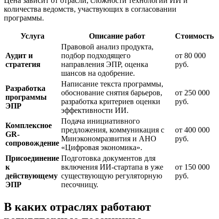
Цена зависит от отрасли, сложности технологии ИИ и
количества ведомств, участвующих в согласовании
программы.
Услуга
Описание работ
Стоимость
Правовой анализ продукта,
Аудит и
подбор подходящего
от 80 000
стратегия
направления ЭПР, оценка
руб.
шансов на одобрение.
Написание текста программы,
Разработка
обоснование снятия барьеров,
от 250 000
программы
разработка критериев оценки
руб.
ЭПР
эффективности ИИ.
Подача инициативного
Комплексное
предложения, коммуникация с
от 400 000
GR-
Минэкономразвития и АНО
руб.
сопровождение
«Цифровая экономика».
Присоединение
Подготовка документов для
к
включения ИИ-стартапа в уже
от 150 000
действующему
существующую регуляторную
руб.
ЭПР
песочницу.
В каких отраслях работают