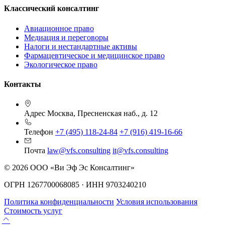
Классический консалтинг
Авиационное право
Медиация и переговоры
Налоги и нестандартные активы
Фармацевтическое и медицинское право
Экологическое право
Контакты
Адрес
Москва, Пресненская наб., д. 12
Телефон
+7 (495) 118-24-84
+7 (916) 419-16-66
Почта
law@vfs.consulting
it@vfs.consulting
© 2026 ООО «Ви Эф Эс Консалтинг»
ОГРН 1267700068085 · ИНН 9703240210
Политика конфиденциальности
Условия использования
Стоимость услуг