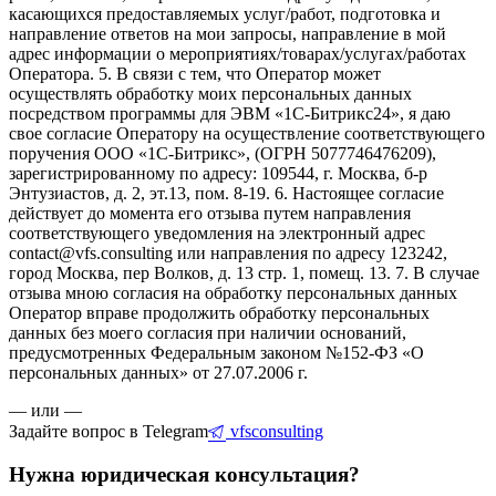
касающихся предоставляемых услуг/работ, подготовка и
направление ответов на мои запросы, направление в мой
адрес информации о мероприятиях/товарах/услугах/работах
Оператора. 5. В связи с тем, что Оператор может
осуществлять обработку моих персональных данных
посредством программы для ЭВМ «1С-Битрикс24», я даю
свое согласие Оператору на осуществление соответствующего
поручения ООО «1С-Битрикс», (ОГРН 5077746476209),
зарегистрированному по адресу: 109544, г. Москва, б-р
Энтузиастов, д. 2, эт.13, пом. 8-19. 6. Настоящее согласие
действует до момента его отзыва путем направления
соответствующего уведомления на электронный адрес
contact@vfs.consulting или направления по адресу 123242,
город Москва, пер Волков, д. 13 стр. 1, помещ. 13. 7. В случае
отзыва мною согласия на обработку персональных данных
Оператор вправе продолжить обработку персональных
данных без моего согласия при наличии оснований,
предусмотренных Федеральным законом №152-ФЗ «О
персональных данных» от 27.07.2006 г.
— или —
Задайте вопрос в Telegram
vfsconsulting
Нужна юридическая консультация?