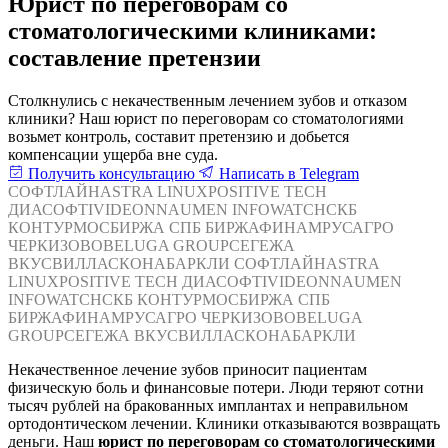
Юрист по переговорам со
стоматологическими клиниками:
составление претензии
Столкнулись с некачественным лечением зубов и отказом
клиники? Наш юрист по переговорам со стоматологиями
возьмет контроль, составит претензию и добьется
компенсации ущерба вне суда.
Получить консультацию
Написать в Telegram
СОФТЛАЙН
ASTRA LINUX
POSITIVE TECH
ДИАСОФТ
IVIDEON
NAUMEN
INFOWATCH
СКБ
КОНТУР
МОСБИРЖА
СПБ БИРЖА
ФИНАМ
РУСАГРО
ЧЕРКИЗОВО
BELUGA GROUP
СЕГЕЖА
ВКУСВИЛЛ
АСКОНА
БАРКЛИ
СОФТЛАЙН
ASTRA
LINUX
POSITIVE TECH
ДИАСОФТ
IVIDEON
NAUMEN
INFOWATCH
СКБ КОНТУР
МОСБИРЖА
СПБ
БИРЖА
ФИНАМ
РУСАГРО
ЧЕРКИЗОВО
BELUGA
GROUP
СЕГЕЖА
ВКУСВИЛЛ
АСКОНА
БАРКЛИ
Некачественное лечение зубов приносит пациентам
физическую боль и финансовые потери. Люди теряют сотни
тысяч рублей на бракованных имплантах и неправильном
ортодонтическом лечении. Клиники отказываются возвращать
деньги. Наш
юрист по переговорам со стоматологическими