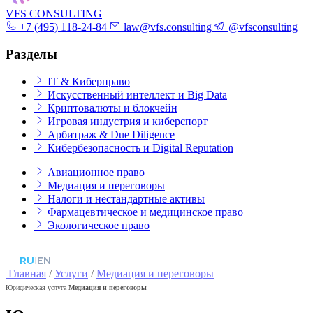
VFS CONSULTING
+7 (495) 118-24-84
law@vfs.consulting
@vfsconsulting
Разделы
IT & Киберправо
Искусственный интеллект и Big Data
Криптовалюты и блокчейн
Игровая индустрия и киберспорт
Арбитраж & Due Diligence
Кибербезопасность и Digital Reputation
Авиационное право
Медиация и переговоры
Налоги и нестандартные активы
Фармацевтическое и медицинское право
Экологическое право
RU
|
EN
Главная
/
Услуги
/
Медиация и переговоры
Юридическая услуга
Медиация и переговоры