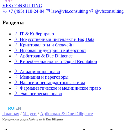
VFS CONSULTING
+7 (495) 118-24-84
law@vfs.consulting
@vfsconsulting
Разделы
IT & Киберправо
Искусственный интеллект и Big Data
Криптовалюты и блокчейн
Игровая индустрия и киберспорт
Арбитраж & Due Diligence
Кибербезопасность и Digital Reputation
Авиационное право
Медиация и переговоры
Налоги и нестандартные активы
Фармацевтическое и медицинское право
Экологическое право
RU
|
EN
Главная
/
Услуги
/
Арбитраж & Due Diligence
Юридическая услуга
Арбитраж & Due Diligence