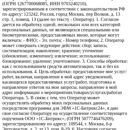
(ОГРН 1267700068085, ИНН 9703240210),
зарегистрированным в соответствии с законодательством РФ
по адресу: 123242, Россия, город Москва, пер Волков, д. 13
стр. 1, помещ. 13 (далее по тексту - Оператор). 1. Согласие
дается на обработку одной, нескольких или всех категорий
персональных данных, не являющихся специальными или
биометрическими, предоставляемых мною, которые могут
включать: - ФИО; - Эл. почта; - Номер телефона; 2. Оператор
может совершать следующие действия: сбор; запись;
систематизация; накопление; хранение; уточнение
(обновление, изменение); извлечение; использование;
блокирование; удаление; уничтожение. 3. Способы обработки:
как с использованием средств автоматизации, так и без их
использования. 4. Цель обработки: предоставление мне услуг/
работ, включая, направление в мой адрес уведомлений,
касающихся предоставляемых услуг/работ, подготовка и
направление ответов на мои запросы, направление в мой
адрес информации о мероприятиях/товарах/услугах/работах
Оператора. 5. В связи с тем, что Оператор может
осуществлять обработку моих персональных данных
посредством программы для ЭВМ «1С-Битрикс24», я даю
свое согласие Оператору на осуществление соответствующего
поручения ООО «1С-Битрикс», (ОГРН 5077746476209),
зарегистрированному по адресу: 109544, г. Москва, б-р
Энтузиастов, д. 2, эт.13, пом. 8-19. 6. Настоящее согласие