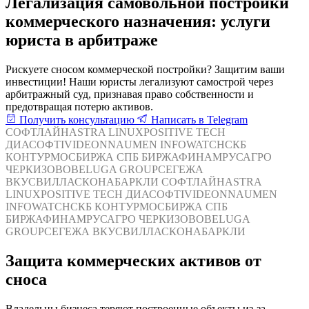
Легализация самовольной постройки
коммерческого назначения: услуги
юриста в арбитраже
Рискуете сносом коммерческой постройки? Защитим ваши
инвестиции! Наши юристы легализуют самострой через
арбитражный суд, признавая право собственности и
предотвращая потерю активов.
Получить консультацию
Написать в Telegram
СОФТЛАЙН
ASTRA LINUX
POSITIVE TECH
ДИАСОФТ
IVIDEON
NAUMEN
INFOWATCH
СКБ
КОНТУР
МОСБИРЖА
СПБ БИРЖА
ФИНАМ
РУСАГРО
ЧЕРКИЗОВО
BELUGA GROUP
СЕГЕЖА
ВКУСВИЛЛ
АСКОНА
БАРКЛИ
СОФТЛАЙН
ASTRA
LINUX
POSITIVE TECH
ДИАСОФТ
IVIDEON
NAUMEN
INFOWATCH
СКБ КОНТУР
МОСБИРЖА
СПБ
БИРЖА
ФИНАМ
РУСАГРО
ЧЕРКИЗОВО
BELUGA
GROUP
СЕГЕЖА
ВКУСВИЛЛ
АСКОНА
БАРКЛИ
Защита коммерческих активов от
сноса
Владельцы бизнеса теряют построенные объекты из-за