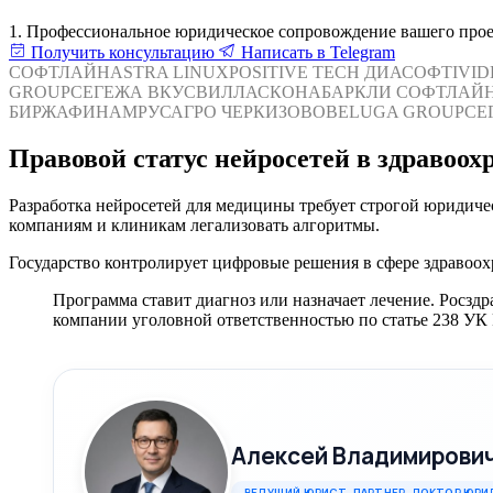
1. Профессиональное юридическое сопровождение вашего прое
Получить консультацию
Написать в Telegram
СОФТЛАЙН
ASTRA LINUX
POSITIVE TECH
ДИАСОФТ
IVI
GROUP
СЕГЕЖА
ВКУСВИЛЛ
АСКОНА
БАРКЛИ
СОФТЛАЙ
БИРЖА
ФИНАМ
РУСАГРО
ЧЕРКИЗОВО
BELUGA GROUP
СЕ
Правовой статус нейросетей в здравоох
Разработка нейросетей для медицины требует строгой юридич
компаниям и клиникам легализовать алгоритмы.
Государство контролирует цифровые решения в сфере здравоох
Программа ставит диагноз или назначает лечение. Росзд
компании уголовной ответственностью по статье 238 УК
Алексей Владимирови
ВЕДУЩИЙ ЮРИСТ, ПАРТНЕР. ДОКТОР ЮРИ