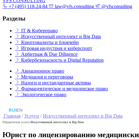
VFS CONSULTING
+7 (495) 118-24-84
law@vfs.consulting
@vfsconsulting
Разделы
IT & Киберправо
Искусственный интеллект и Big Data
Криптовалюты и блокчейн
Игровая индустрия и киберспорт
Арбитраж & Due Diligence
Кибербезопасность и Digital Reputation
Авиационное право
Медиация и переговоры
Налоги и нестандартные активы
Фармацевтическое и медицинское право
Экологическое право
RU
|
EN
Главная
/
Услуги
/
Искусственный интеллект и Big Data
Юридическая услуга
Искусственный интеллект и Big Data
Юрист по лицензированию медицински