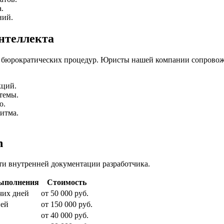
.
ний.
нтеллекта
 бюрократических процедур. Юристы нашей компании сопровожд
кций.
темы.
ю.
итма.
h
ти внутренней документации разработчика.
ыполнения
Стоимость
чих дней
от 50 000 руб.
ней
от 150 000 руб.
от 40 000 руб.