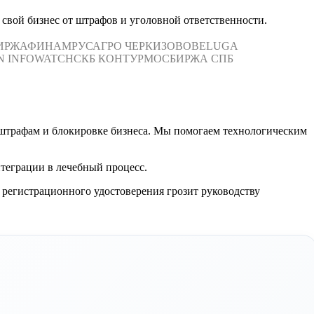
свой бизнес от штрафов и уголовной ответственности.
ИРЖА
ФИНАМ
РУСАГРО
ЧЕРКИЗОВО
BELUGA
N
INFOWATCH
СКБ КОНТУР
МОСБИРЖА
СПБ
 штрафам и блокировке бизнеса. Мы помогаем технологическим
нтеграции в лечебный процесс.
 регистрационного удостоверения грозит руководству