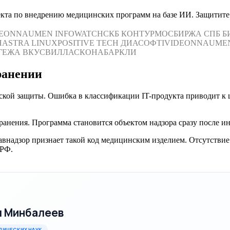
кта по внедрению медицинских программ на базе ИИ. Защитите 
DEON
NAUMEN
INFOWATCH
СКБ КОНТУР
МОСБИРЖА
СПБ Б
Н
ASTRA LINUX
POSITIVE TECH
ДИАСОФТ
IVIDEON
NAUME
ГЕЖА
ВКУСВИЛЛ
АСКОНА
БАРКЛИ
ранении
еской защиты. Ошибка в классификации IT-продукта приводит к
ранения. Программа становится объектом надзора сразу после и
равнадзор признает такой код медицинским изделием. Отсутствие
 РФ.
ч Минбалеев
ДИЧЕСКИХ НАУК