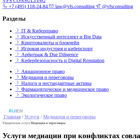
VFS CONSULTING
+7 (495) 118-24-84
law@vfs.consulting
@vfsconsulting
Разделы
IT & Киберправо
Искусственный интеллект и Big Data
Криптовалюты и блокчейн
Игровая индустрия и киберспорт
Арбитраж & Due Diligence
Кибербезопасность и Digital Reputation
Авиационное право
Медиация и переговоры
Налоги и нестандартные активы
Фармацевтическое и медицинское право
Экологическое право
RU
|
EN
Главная
/
Услуги
/
Медиация и переговоры
Юридическая услуга
Медиация и переговоры
Услуги медиации при конфликтах совла