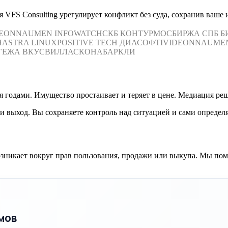
VFS Consulting урегулирует конфликт без суда, сохранив ваше 
DEON
NAUMEN
INFOWATCH
СКБ КОНТУР
МОСБИРЖА
СПБ Б
Н
ASTRA LINUX
POSITIVE TECH
ДИАСОФТ
IVIDEON
NAUME
ГЕЖА
ВКУСВИЛЛ
АСКОНА
БАРКЛИ
 годами. Имущество простаивает и теряет в цене. Медиация реш
выход. Вы сохраняете контроль над ситуацией и сами определя
озникает вокруг прав пользования, продажи или выкупа. Мы по
мов