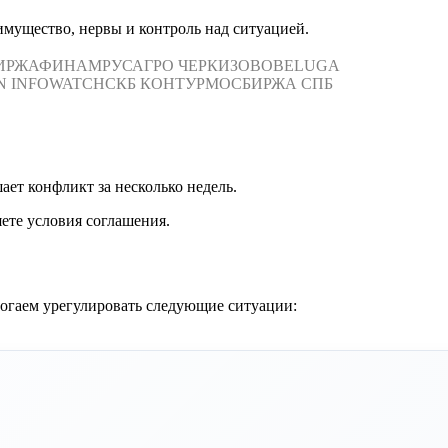
имущество, нервы и контроль над ситуацией.
ИРЖА
ФИНАМ
РУСАГРО
ЧЕРКИЗОВО
BELUGA
N
INFOWATCH
СКБ КОНТУР
МОСБИРЖА
СПБ
ает конфликт за несколько недель.
ете условия соглашения.
могаем урегулировать следующие ситуации: