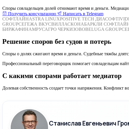
Споры совладельцев долей отнимают время и деньги. Медиация 
Получить консультацию
Написать в Telegram
СОФТЛАЙН
ASTRA LINUX
POSITIVE TECH
ДИАСОФТ
IVI
GROUP
СЕГЕЖА
ВКУСВИЛЛ
АСКОНА
БАРКЛИ
СОФТЛАЙ
БИРЖА
ФИНАМ
РУСАГРО
ЧЕРКИЗОВО
BELUGA GROUP
СЕ
Решение споров без судов и потерь
Споры о долях сжигают время и деньги. Судебные тяжбы длятся
Профессиональный переговорщик помогает совладельцам найти 
С какими спорами работает медиатор
Долевая собственность создает точки напряжения. Конфликт в
Станислав Евгеньевич Гро