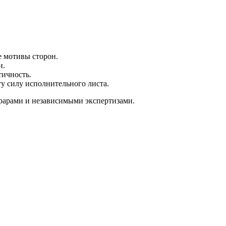
е мотивы сторон.
и.
тичность.
у силу исполнительного листа.
рарами и независимыми экспертизами.