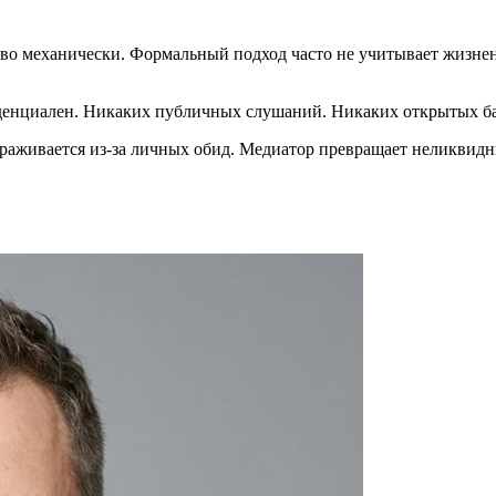
тво механически. Формальный подход часто не учитывает жизне
денциален. Никаких публичных слушаний. Никаких открытых ба
ораживается из-за личных обид. Медиатор превращает неликвид