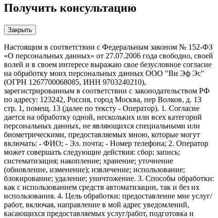
Получить консультацию
Закрыть
Настоящим в соответствии с Федеральным законом № 152-ФЗ
«О персональных данных» от 27.07.2006 года свободно, своей
волей и в своем интересе выражаю свое безусловное согласие
на обработку моих персональных данных ООО "Ви Эф Эс"
(ОГРН 1267700068085, ИНН 9703240210),
зарегистрированным в соответствии с законодательством РФ
по адресу: 123242, Россия, город Москва, пер Волков, д. 13
стр. 1, помещ. 13 (далее по тексту - Оператор). 1. Согласие
дается на обработку одной, нескольких или всех категорий
персональных данных, не являющихся специальными или
биометрическими, предоставляемых мною, которые могут
включать: - ФИО; - Эл. почта; - Номер телефона; 2. Оператор
может совершать следующие действия: сбор; запись;
систематизация; накопление; хранение; уточнение
(обновление, изменение); извлечение; использование;
блокирование; удаление; уничтожение. 3. Способы обработки:
как с использованием средств автоматизации, так и без их
использования. 4. Цель обработки: предоставление мне услуг/
работ, включая, направление в мой адрес уведомлений,
касающихся предоставляемых услуг/работ, подготовка и