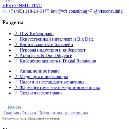
VFS CONSULTING
+7 (495) 118-24-84
law@vfs.consulting
@vfsconsulting
Разделы
IT & Киберправо
Искусственный интеллект и Big Data
Криптовалюты и блокчейн
Игровая индустрия и киберспорт
Арбитраж & Due Diligence
Кибербезопасность и Digital Reputation
Авиационное право
Медиация и переговоры
Налоги и нестандартные активы
Фармацевтическое и медицинское право
Экологическое право
RU
|
EN
Главная
/
Услуги
/
Медиация и переговоры
Юридическая услуга
Медиация и переговоры