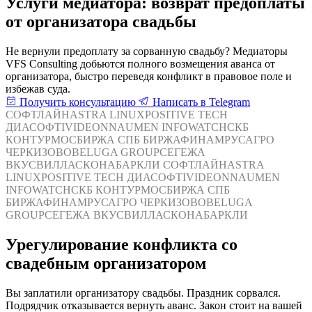
Услуги медиатора: возврат предоплаты
от организатора свадьбы
Не вернули предоплату за сорванную свадьбу? Медиаторы
VFS Consulting добьются полного возмещения аванса от
организатора, быстро переведя конфликт в правовое поле и
избежав суда.
Получить консультацию
Написать в Telegram
СОФТЛАЙН
ASTRA LINUX
POSITIVE TECH
ДИАСОФТ
IVIDEON
NAUMEN
INFOWATCH
СКБ
КОНТУР
МОСБИРЖА
СПБ БИРЖА
ФИНАМ
РУСАГРО
ЧЕРКИЗОВО
BELUGA GROUP
СЕГЕЖА
ВКУСВИЛЛ
АСКОНА
БАРКЛИ
СОФТЛАЙН
ASTRA
LINUX
POSITIVE TECH
ДИАСОФТ
IVIDEON
NAUMEN
INFOWATCH
СКБ КОНТУР
МОСБИРЖА
СПБ
БИРЖА
ФИНАМ
РУСАГРО
ЧЕРКИЗОВО
BELUGA
GROUP
СЕГЕЖА
ВКУСВИЛЛ
АСКОНА
БАРКЛИ
Урегулирование конфликта со
свадебным организатором
Вы заплатили организатору свадьбы. Праздник сорвался.
Подрядчик отказывается вернуть аванс. Закон стоит на вашей