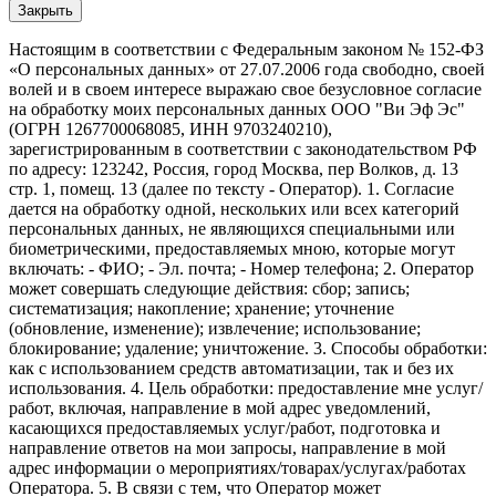
Закрыть
Настоящим в соответствии с Федеральным законом № 152-ФЗ
«О персональных данных» от 27.07.2006 года свободно, своей
волей и в своем интересе выражаю свое безусловное согласие
на обработку моих персональных данных ООО "Ви Эф Эс"
(ОГРН 1267700068085, ИНН 9703240210),
зарегистрированным в соответствии с законодательством РФ
по адресу: 123242, Россия, город Москва, пер Волков, д. 13
стр. 1, помещ. 13 (далее по тексту - Оператор). 1. Согласие
дается на обработку одной, нескольких или всех категорий
персональных данных, не являющихся специальными или
биометрическими, предоставляемых мною, которые могут
включать: - ФИО; - Эл. почта; - Номер телефона; 2. Оператор
может совершать следующие действия: сбор; запись;
систематизация; накопление; хранение; уточнение
(обновление, изменение); извлечение; использование;
блокирование; удаление; уничтожение. 3. Способы обработки:
как с использованием средств автоматизации, так и без их
использования. 4. Цель обработки: предоставление мне услуг/
работ, включая, направление в мой адрес уведомлений,
касающихся предоставляемых услуг/работ, подготовка и
направление ответов на мои запросы, направление в мой
адрес информации о мероприятиях/товарах/услугах/работах
Оператора. 5. В связи с тем, что Оператор может