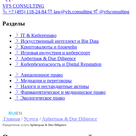
VFS CONSULTING
+7 (495) 118-24-84
law@vfs.consulting
@vfsconsulting
Разделы
IT & Киберправо
Искусственный интеллект и Big Data
Криптовалюты и блокчейн
Игровая индустрия и киберспорт
Арбитраж & Due Diligence
Кибербезопасность и Digital Reputation
Авиационное право
Медиация и переговоры
Налоги и нестандартные активы
Фармацевтическое и медицинское право
Экологическое право
RU
|
EN
Главная
/
Услуги
/
Арбитраж & Due Diligence
Юридическая услуга
Арбитраж & Due Diligence