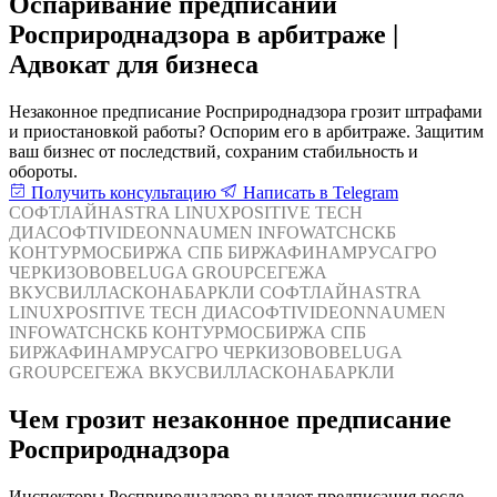
Оспаривание предписаний
Росприроднадзора в арбитраже |
Адвокат для бизнеса
Незаконное предписание Росприроднадзора грозит штрафами
и приостановкой работы? Оспорим его в арбитраже. Защитим
ваш бизнес от последствий, сохраним стабильность и
обороты.
Получить консультацию
Написать в Telegram
СОФТЛАЙН
ASTRA LINUX
POSITIVE TECH
ДИАСОФТ
IVIDEON
NAUMEN
INFOWATCH
СКБ
КОНТУР
МОСБИРЖА
СПБ БИРЖА
ФИНАМ
РУСАГРО
ЧЕРКИЗОВО
BELUGA GROUP
СЕГЕЖА
ВКУСВИЛЛ
АСКОНА
БАРКЛИ
СОФТЛАЙН
ASTRA
LINUX
POSITIVE TECH
ДИАСОФТ
IVIDEON
NAUMEN
INFOWATCH
СКБ КОНТУР
МОСБИРЖА
СПБ
БИРЖА
ФИНАМ
РУСАГРО
ЧЕРКИЗОВО
BELUGA
GROUP
СЕГЕЖА
ВКУСВИЛЛ
АСКОНА
БАРКЛИ
Чем грозит незаконное предписание
Росприроднадзора
Инспекторы Росприроднадзора выдают предписания после