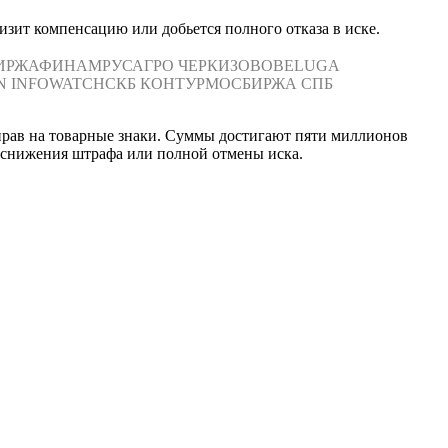
зит компенсацию или добьется полного отказа в иске.
ИРЖА
ФИНАМ
РУСАГРО
ЧЕРКИЗОВО
BELUGA
N
INFOWATCH
СКБ КОНТУР
МОСБИРЖА
СПБ
прав на товарные знаки. Суммы достигают пяти миллионов
 снижения штрафа или полной отмены иска.