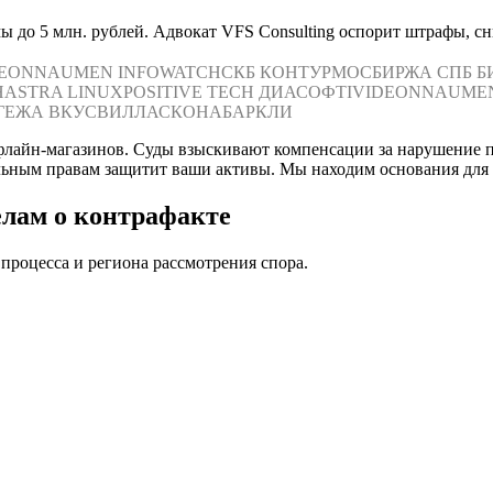
 до 5 млн. рублей. Адвокат VFS Consulting оспорит штрафы, сни
DEON
NAUMEN
INFOWATCH
СКБ КОНТУР
МОСБИРЖА
СПБ Б
Н
ASTRA LINUX
POSITIVE TECH
ДИАСОФТ
IVIDEON
NAUME
ГЕЖА
ВКУСВИЛЛ
АСКОНА
БАРКЛИ
флайн-магазинов. Суды взыскивают компенсации за нарушение 
альным правам защитит ваши активы. Мы находим основания для
елам о контрафакте
процесса и региона рассмотрения спора.