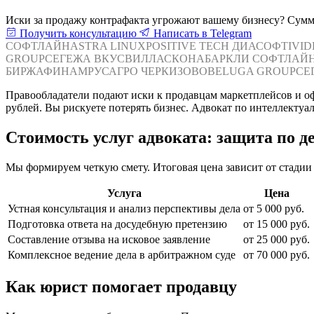
Иски за продажу контрафакта угрожают вашему бизнесу? Суммы
Получить консультацию
Написать в Telegram
СОФТЛАЙН
ASTRA LINUX
POSITIVE TECH
ДИАСОФТ
IVI
GROUP
СЕГЕЖА
ВКУСВИЛЛ
АСКОНА
БАРКЛИ
СОФТЛАЙ
БИРЖА
ФИНАМ
РУСАГРО
ЧЕРКИЗОВО
BELUGA GROUP
СЕ
Правообладатели подают иски к продавцам маркетплейсов и о
рублей. Вы рискуете потерять бизнес. Адвокат по интеллекту
Стоимость услуг адвоката: защита по д
Мы формируем четкую смету. Итоговая цена зависит от стадии 
Услуга
Цена
Устная консультация и анализ перспективы дела
от 5 000 руб.
Подготовка ответа на досудебную претензию
от 15 000 руб.
Составление отзыва на исковое заявление
от 25 000 руб.
Комплексное ведение дела в арбитражном суде
от 70 000 руб.
Как юрист помогает продавцу