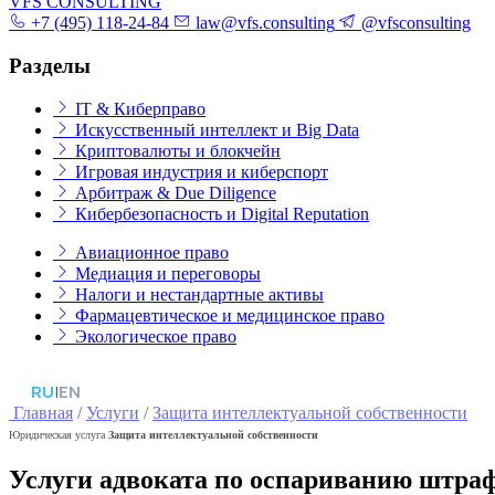
VFS CONSULTING
+7 (495) 118-24-84
law@vfs.consulting
@vfsconsulting
Разделы
IT & Киберправо
Искусственный интеллект и Big Data
Криптовалюты и блокчейн
Игровая индустрия и киберспорт
Арбитраж & Due Diligence
Кибербезопасность и Digital Reputation
Авиационное право
Медиация и переговоры
Налоги и нестандартные активы
Фармацевтическое и медицинское право
Экологическое право
RU
|
EN
Главная
/
Услуги
/
Защита интеллектуальной собственности
Юридическая услуга
Защита интеллектуальной собственности
Услуги адвоката по оспариванию штраф