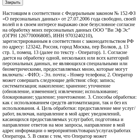
Закрыть
Настоящим в соответствии с Федеральным законом № 152-ФЗ
«О персональных данных» от 27.07.2006 года свободно, своей
волей и в своем интересе выражаю свое безусловное согласие
на обработку моих персональных данных ООО "Ви Эф Эс"
(ОГРН 1267700068085, ИНН 9703240210),
зарегистрированным в соответствии с законодательством РФ
по адресу: 123242, Россия, город Москва, пер Волков, д. 13
стр. 1, помещ. 13 (далее по тексту - Оператор). 1. Согласие
дается на обработку одной, нескольких или всех категорий
персональных данных, не являющихся специальными или
биометрическими, предоставляемых мною, которые могут
включать: - ФИО; - Эл. почта; - Номер телефона; 2. Оператор
может совершать следующие действия: сбор; запись;
систематизация; накопление; хранение; уточнение
(обновление, изменение); извлечение; использование;
блокирование; удаление; уничтожение. 3. Способы обработки:
как с использованием средств автоматизации, так и без их
использования. 4. Цель обработки: предоставление мне услуг/
работ, включая, направление в мой адрес уведомлений,
касающихся предоставляемых услуг/работ, подготовка и
направление ответов на мои запросы, направление в мой
адрес информации о мероприятиях/товарах/услугах/работах
Оператора. 5. В связи с тем, что Оператор может