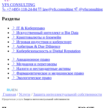
VFS CONSULTING
+7 (495) 118-24-84
law@vfs.consulting
@vfsconsulting
Разделы
IT & Киберправо
Искусственный интеллект и Big Data
Криптовалюты и блокчейн
Игровая индустрия и киберспорт
Арбитраж & Due Diligence
Кибербезопасность и Digital Reputation
Авиационное право
Медиация и переговоры
Налоги и нестандартные активы
Фармацевтическое и медицинское право
Экологическое право
RU
|
EN
Главная
/
Услуги
/
Защита интеллектуальной собственности
Юридическая услуга
Защита интеллектуальной собственности