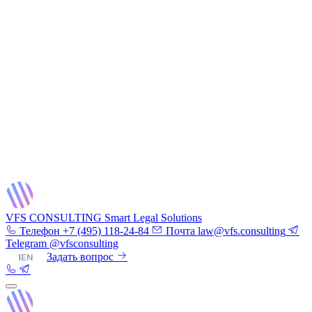
VFS CONSULTING
Smart Legal Solutions
Телефон
+7 (495) 118-24-84
Почта
law@vfs.consulting
Telegram
@vfsconsulting
RU
|
EN
Задать вопрос