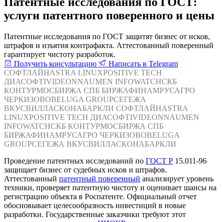
Патентные исследования по ГОСТ:
услуги патентного поверенного и цены
Патентные исследования по ГОСТ защитят бизнес от исков,
штрафов и изъятия контрафакта. Аттестованный поверенный
гарантирует чистоту разработок.
Получить консультацию
Написать в Telegram
СОФТЛАЙН
ASTRA LINUX
POSITIVE TECH
ДИАСОФТ
IVIDEON
NAUMEN
INFOWATCH
СКБ
КОНТУР
МОСБИРЖА
СПБ БИРЖА
ФИНАМ
РУСАГРО
ЧЕРКИЗОВО
BELUGA GROUP
СЕГЕЖА
ВКУСВИЛЛ
АСКОНА
БАРКЛИ
СОФТЛАЙН
ASTRA
LINUX
POSITIVE TECH
ДИАСОФТ
IVIDEON
NAUMEN
INFOWATCH
СКБ КОНТУР
МОСБИРЖА
СПБ
БИРЖА
ФИНАМ
РУСАГРО
ЧЕРКИЗОВО
BELUGA
GROUP
СЕГЕЖА
ВКУСВИЛЛ
АСКОНА
БАРКЛИ
Проведение патентных исследований по
ГОСТ Р
15.011-96
защищает бизнес от судебных исков и штрафов.
Аттестованный
патентный поверенный
анализирует уровень
техники, проверяет патентную чистоту и оценивает шансы на
регистрацию объекта в Роспатенте. Официальный отчет
обосновывает целесообразность инвестиций в новые
разработки. Государственные заказчики требуют этот