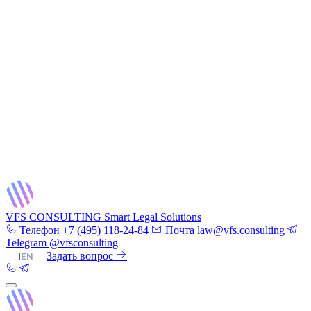
VFS CONSULTING
Smart Legal Solutions
Телефон
+7 (495) 118-24-84
Почта
law@vfs.consulting
Telegram
@vfsconsulting
RU
|
EN
Задать вопрос