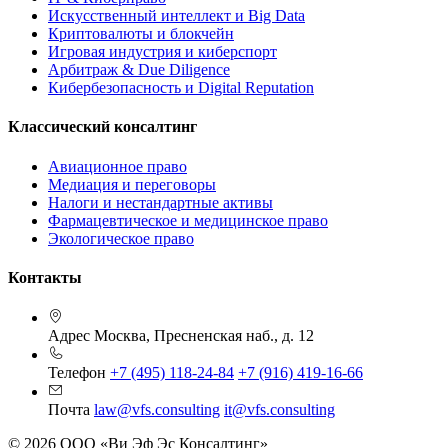
Искусственный интеллект и Big Data
Криптовалюты и блокчейн
Игровая индустрия и киберспорт
Арбитраж & Due Diligence
Кибербезопасность и Digital Reputation
Классический консалтинг
Авиационное право
Медиация и переговоры
Налоги и нестандартные активы
Фармацевтическое и медицинское право
Экологическое право
Контакты
Адрес
Москва, Пресненская наб., д. 12
Телефон
+7 (495) 118-24-84
+7 (916) 419-16-66
Почта
law@vfs.consulting
it@vfs.consulting
© 2026 ООО «Ви Эф Эс Консалтинг»