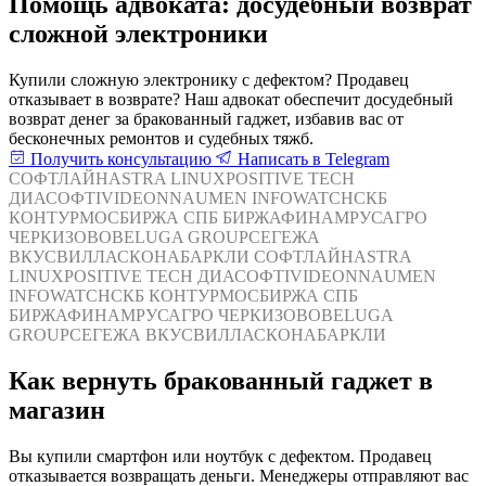
Помощь адвоката: досудебный возврат
сложной электроники
Купили сложную электронику с дефектом? Продавец
отказывает в возврате? Наш адвокат обеспечит досудебный
возврат денег за бракованный гаджет, избавив вас от
бесконечных ремонтов и судебных тяжб.
Получить консультацию
Написать в Telegram
СОФТЛАЙН
ASTRA LINUX
POSITIVE TECH
ДИАСОФТ
IVIDEON
NAUMEN
INFOWATCH
СКБ
КОНТУР
МОСБИРЖА
СПБ БИРЖА
ФИНАМ
РУСАГРО
ЧЕРКИЗОВО
BELUGA GROUP
СЕГЕЖА
ВКУСВИЛЛ
АСКОНА
БАРКЛИ
СОФТЛАЙН
ASTRA
LINUX
POSITIVE TECH
ДИАСОФТ
IVIDEON
NAUMEN
INFOWATCH
СКБ КОНТУР
МОСБИРЖА
СПБ
БИРЖА
ФИНАМ
РУСАГРО
ЧЕРКИЗОВО
BELUGA
GROUP
СЕГЕЖА
ВКУСВИЛЛ
АСКОНА
БАРКЛИ
Как вернуть бракованный гаджет в
магазин
Вы купили смартфон или ноутбук с дефектом. Продавец
отказывается возвращать деньги. Менеджеры отправляют вас