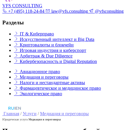
VFS CONSULTING
+7 (495) 118-24-84
law@vfs.consulting
@vfsconsulting
Разделы
IT & Киберправо
Искусственный интеллект и Big Data
Криптовалюты и блокчейн
Игровая индустрия и киберспорт
Арбитраж & Due Diligence
Кибербезопасность и Digital Reputation
Авиационное право
Медиация и переговоры
Налоги и нестандартные активы
Фармацевтическое и медицинское право
Экологическое право
RU
|
EN
Главная
/
Услуги
/
Медиация и переговоры
Юридическая услуга
Медиация и переговоры