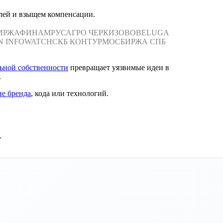
лей и взыщем компенсации.
ИРЖА
ФИНАМ
РУСАГРО
ЧЕРКИЗОВО
BELUGA
N
INFOWATCH
СКБ КОНТУР
МОСБИРЖА
СПБ
ьной собственности
превращает уязвимые идеи в
.
ие бренда
, кода или технологий.
.