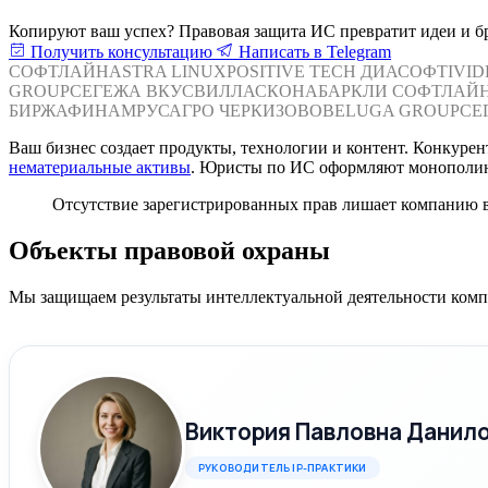
Копируют ваш успех? Правовая защита ИС превратит идеи и 
Получить консультацию
Написать в Telegram
СОФТЛАЙН
ASTRA LINUX
POSITIVE TECH
ДИАСОФТ
IVI
GROUP
СЕГЕЖА
ВКУСВИЛЛ
АСКОНА
БАРКЛИ
СОФТЛАЙ
БИРЖА
ФИНАМ
РУСАГРО
ЧЕРКИЗОВО
BELUGA GROUP
СЕ
Ваш бизнес создает продукты, технологии и контент. Конкур
нематериальные активы
. Юристы по ИС оформляют монополию
Отсутствие зарегистрированных прав лишает компанию 
Объекты правовой охраны
Мы защищаем результаты интеллектуальной деятельности компа
Виктория Павловна Данил
РУКОВОДИТЕЛЬ IP-ПРАКТИКИ