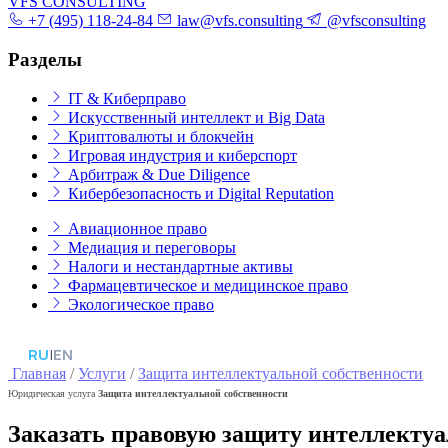
VFS CONSULTING
+7 (495) 118-24-84
law@vfs.consulting
@vfsconsulting
Разделы
IT & Киберправо
Искусственный интеллект и Big Data
Криптовалюты и блокчейн
Игровая индустрия и киберспорт
Арбитраж & Due Diligence
Кибербезопасность и Digital Reputation
Авиационное право
Медиация и переговоры
Налоги и нестандартные активы
Фармацевтическое и медицинское право
Экологическое право
RU
|
EN
Главная
/
Услуги
/
Защита интеллектуальной собственности
Юридическая услуга
Защита интеллектуальной собственности
Заказать правовую защиту интеллектуа