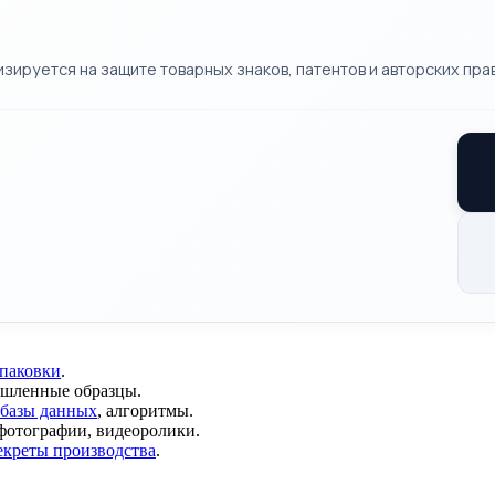
ируется на защите товарных знаков, патентов и авторских прав
упаковки
.
ышленные образцы.
базы данных
, алгоритмы.
 фотографии, видеоролики.
екреты производства
.