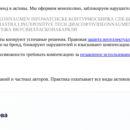
бренд в активы. Мы оформим монополию, заблокируем нарушите
DEON
NAUMEN
INFOWATCH
СКБ КОНТУР
МОСБИРЖА
СПБ Б
Н
ASTRA LINUX
POSITIVE TECH
ДИАСОФТ
IVIDEON
NAUME
ГЕЖА
ВКУСВИЛЛ
АСКОНА
БАРКЛИ
енты копируют успешные решения. Правовая
защита интеллектуал
 на бренд, блокируют нарушителей и взыскивают компенсации
возможности требовать компенсацию за
незаконное использован
ний и частных авторов. Практика охватывает все виды активов
ова