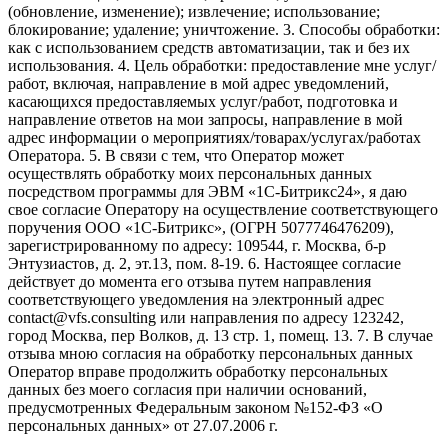
(обновление, изменение); извлечение; использование;
блокирование; удаление; уничтожение. 3. Способы обработки:
как с использованием средств автоматизации, так и без их
использования. 4. Цель обработки: предоставление мне услуг/
работ, включая, направление в мой адрес уведомлений,
касающихся предоставляемых услуг/работ, подготовка и
направление ответов на мои запросы, направление в мой
адрес информации о мероприятиях/товарах/услугах/работах
Оператора. 5. В связи с тем, что Оператор может
осуществлять обработку моих персональных данных
посредством программы для ЭВМ «1С-Битрикс24», я даю
свое согласие Оператору на осуществление соответствующего
поручения ООО «1С-Битрикс», (ОГРН 5077746476209),
зарегистрированному по адресу: 109544, г. Москва, б-р
Энтузиастов, д. 2, эт.13, пом. 8-19. 6. Настоящее согласие
действует до момента его отзыва путем направления
соответствующего уведомления на электронный адрес
contact@vfs.consulting или направления по адресу 123242,
город Москва, пер Волков, д. 13 стр. 1, помещ. 13. 7. В случае
отзыва мною согласия на обработку персональных данных
Оператор вправе продолжить обработку персональных
данных без моего согласия при наличии оснований,
предусмотренных Федеральным законом №152-ФЗ «О
персональных данных» от 27.07.2006 г.