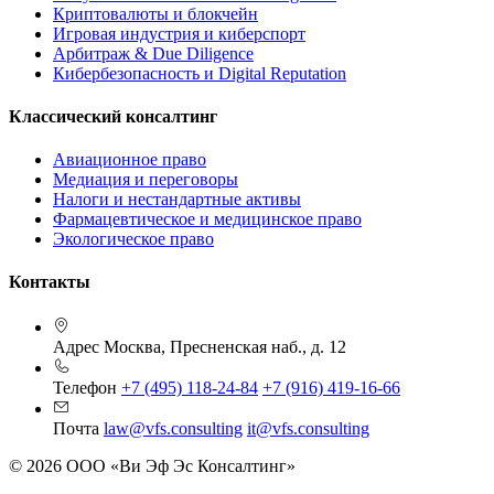
Криптовалюты и блокчейн
Игровая индустрия и киберспорт
Арбитраж & Due Diligence
Кибербезопасность и Digital Reputation
Классический консалтинг
Авиационное право
Медиация и переговоры
Налоги и нестандартные активы
Фармацевтическое и медицинское право
Экологическое право
Контакты
Адрес
Москва, Пресненская наб., д. 12
Телефон
+7 (495) 118-24-84
+7 (916) 419-16-66
Почта
law@vfs.consulting
it@vfs.consulting
© 2026 ООО «Ви Эф Эс Консалтинг»