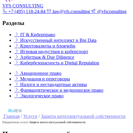
VFS CONSULTING
+7 (495) 118-24-84
law@vfs.consulting
@vfsconsulting
Разделы
IT & Киберправо
Искусственный интеллект и Big Data
Криптовалюты и блокчейн
Игровая индустрия и киберспорт
Арбитраж & Due Diligence
Кибербезопасность и Digital Reputation
Авиационное право
Медиация и переговоры
Налоги и нестандартные активы
Фармацевтическое и медицинское право
Экологическое право
RU
|
EN
Главная
/
Услуги
/
Защита интеллектуальной собственности
Юридическая услуга
Защита интеллектуальной собственности