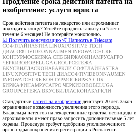
Продление срока действия патента на
изобретение: услуги юриста
Срок действия патента на лекарство или агрохимикат
подходит к концу? Успейте продлить защиту на 5 лет в
течение 6 месяцев! Не потеряйте монополию.
Получить консультацию
Написать в Telegram
СОФТЛАЙН
ASTRA LINUX
POSITIVE TECH
ДИАСОФТ
IVIDEON
NAUMEN
INFOWATCH
СКБ
КОНТУР
МОСБИРЖА
СПБ БИРЖА
ФИНАМ
РУСАГРО
ЧЕРКИЗОВО
BELUGA GROUP
СЕГЕЖА
ВКУСВИЛЛ
АСКОНА
БАРКЛИ
СОФТЛАЙН
ASTRA
LINUX
POSITIVE TECH
ДИАСОФТ
IVIDEON
NAUMEN
INFOWATCH
СКБ КОНТУР
МОСБИРЖА
СПБ
БИРЖА
ФИНАМ
РУСАГРО
ЧЕРКИЗОВО
BELUGA
GROUP
СЕГЕЖА
ВКУСВИЛЛ
АСКОНА
БАРКЛИ
Стандартный
патент на изобретение
действует 20 лет. Закон
ограничивает возможность увеличения этого периода.
Владельцы патентов на лекарственные средства, пестициды и
агрохимикаты имеют право запросить дополнительные 5 лет
охраны. Процедура требует одобрения уполномоченного
органа здравоохранения и регистрации в Роспатенте.