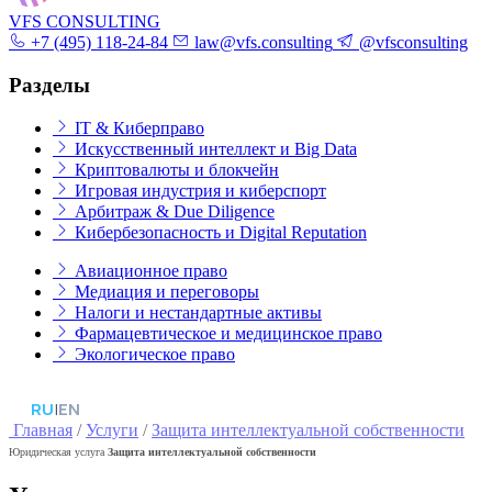
VFS CONSULTING
+7 (495) 118-24-84
law@vfs.consulting
@vfsconsulting
Разделы
IT & Киберправо
Искусственный интеллект и Big Data
Криптовалюты и блокчейн
Игровая индустрия и киберспорт
Арбитраж & Due Diligence
Кибербезопасность и Digital Reputation
Авиационное право
Медиация и переговоры
Налоги и нестандартные активы
Фармацевтическое и медицинское право
Экологическое право
RU
|
EN
Главная
/
Услуги
/
Защита интеллектуальной собственности
Юридическая услуга
Защита интеллектуальной собственности