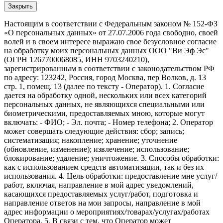
Закрыть
Настоящим в соответствии с Федеральным законом № 152-ФЗ
«О персональных данных» от 27.07.2006 года свободно, своей
волей и в своем интересе выражаю свое безусловное согласие
на обработку моих персональных данных ООО "Ви Эф Эс"
(ОГРН 1267700068085, ИНН 9703240210),
зарегистрированным в соответствии с законодательством РФ
по адресу: 123242, Россия, город Москва, пер Волков, д. 13
стр. 1, помещ. 13 (далее по тексту - Оператор). 1. Согласие
дается на обработку одной, нескольких или всех категорий
персональных данных, не являющихся специальными или
биометрическими, предоставляемых мною, которые могут
включать: - ФИО; - Эл. почта; - Номер телефона; 2. Оператор
может совершать следующие действия: сбор; запись;
систематизация; накопление; хранение; уточнение
(обновление, изменение); извлечение; использование;
блокирование; удаление; уничтожение. 3. Способы обработки:
как с использованием средств автоматизации, так и без их
использования. 4. Цель обработки: предоставление мне услуг/
работ, включая, направление в мой адрес уведомлений,
касающихся предоставляемых услуг/работ, подготовка и
направление ответов на мои запросы, направление в мой
адрес информации о мероприятиях/товарах/услугах/работах
Оператора. 5. В связи с тем, что Оператор может