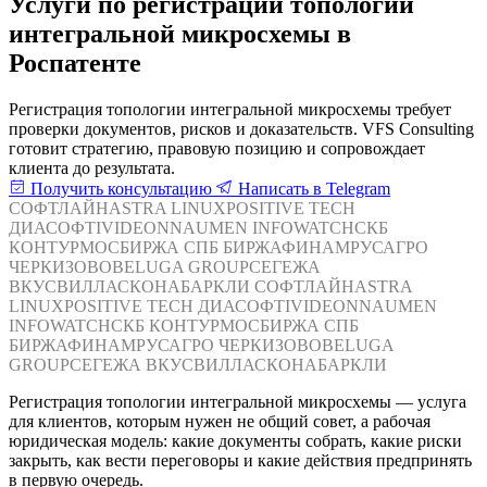
Услуги по регистрации топологии
интегральной микросхемы в
Роспатенте
Регистрация топологии интегральной микросхемы требует
проверки документов, рисков и доказательств. VFS Consulting
готовит стратегию, правовую позицию и сопровождает
клиента до результата.
Получить консультацию
Написать в Telegram
СОФТЛАЙН
ASTRA LINUX
POSITIVE TECH
ДИАСОФТ
IVIDEON
NAUMEN
INFOWATCH
СКБ
КОНТУР
МОСБИРЖА
СПБ БИРЖА
ФИНАМ
РУСАГРО
ЧЕРКИЗОВО
BELUGA GROUP
СЕГЕЖА
ВКУСВИЛЛ
АСКОНА
БАРКЛИ
СОФТЛАЙН
ASTRA
LINUX
POSITIVE TECH
ДИАСОФТ
IVIDEON
NAUMEN
INFOWATCH
СКБ КОНТУР
МОСБИРЖА
СПБ
БИРЖА
ФИНАМ
РУСАГРО
ЧЕРКИЗОВО
BELUGA
GROUP
СЕГЕЖА
ВКУСВИЛЛ
АСКОНА
БАРКЛИ
Регистрация топологии интегральной микросхемы — услуга
для клиентов, которым нужен не общий совет, а рабочая
юридическая модель: какие документы собрать, какие риски
закрыть, как вести переговоры и какие действия предпринять
в первую очередь.