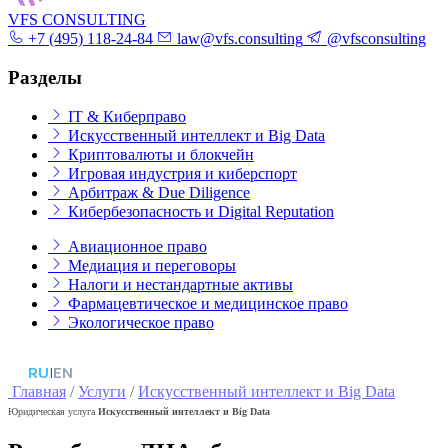
VFS CONSULTING
+7 (495) 118-24-84
law@vfs.consulting
@vfsconsulting
Разделы
IT & Киберправо
Искусственный интеллект и Big Data
Криптовалюты и блокчейн
Игровая индустрия и киберспорт
Арбитраж & Due Diligence
Кибербезопасность и Digital Reputation
Авиационное право
Медиация и переговоры
Налоги и нестандартные активы
Фармацевтическое и медицинское право
Экологическое право
RU
|
EN
Главная
/
Услуги
/
Искусственный интеллект и Big Data
Юридическая услуга
Искусственный интеллект и Big Data