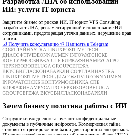
Разработка ЛНА об использовании
ИИ: услуги IT-юриста
Защитите бизнес от рисков ИИ. IT-юрист VFS Consulting
разработает ЛНА, регламентирующий использование ИИ
сотрудниками, предотвращая утечки данных, нарушение прав
и иски.
Получить консультацию
Написать в Telegram
СОФТЛАЙН
ASTRA LINUX
POSITIVE TECH
ДИАСОФТ
IVIDEON
NAUMEN
INFOWATCH
СКБ
КОНТУР
МОСБИРЖА
СПБ БИРЖА
ФИНАМ
РУСАГРО
ЧЕРКИЗОВО
BELUGA GROUP
СЕГЕЖА
ВКУСВИЛЛ
АСКОНА
БАРКЛИ
СОФТЛАЙН
ASTRA
LINUX
POSITIVE TECH
ДИАСОФТ
IVIDEON
NAUMEN
INFOWATCH
СКБ КОНТУР
МОСБИРЖА
СПБ
БИРЖА
ФИНАМ
РУСАГРО
ЧЕРКИЗОВО
BELUGA
GROUP
СЕГЕЖА
ВКУСВИЛЛ
АСКОНА
БАРКЛИ
Зачем бизнесу политика работы с ИИ
Сотрудники ежедневно загружают конфиденциальные
документы в публичные нейросети. Коммерческая тайна
становится тренировочной базой для сторонних алгоритмов.
IT-юрист разрабатывает локальный нормативный акт (ЛНА)