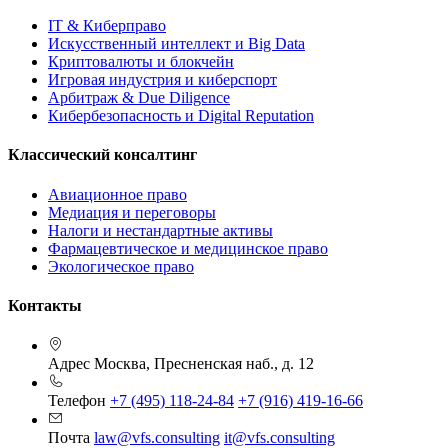
IT & Киберправо
Искусственный интеллект и Big Data
Криптовалюты и блокчейн
Игровая индустрия и киберспорт
Арбитраж & Due Diligence
Кибербезопасность и Digital Reputation
Классический консалтинг
Авиационное право
Медиация и переговоры
Налоги и нестандартные активы
Фармацевтическое и медицинское право
Экологическое право
Контакты
Адрес
Москва, Пресненская наб., д. 12
Телефон
+7 (495) 118-24-84
+7 (916) 419-16-66
Почта
law@vfs.consulting
it@vfs.consulting