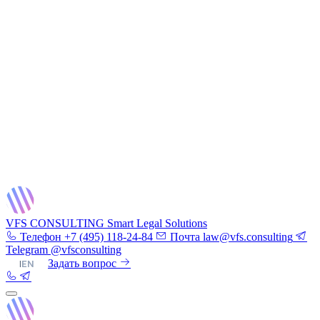
VFS CONSULTING
Smart Legal Solutions
Телефон
+7 (495) 118-24-84
Почта
law@vfs.consulting
Telegram
@vfsconsulting
RU
|
EN
Задать вопрос