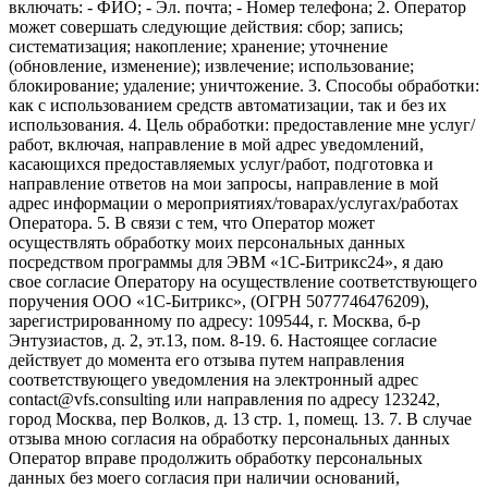
включать: - ФИО; - Эл. почта; - Номер телефона; 2. Оператор
может совершать следующие действия: сбор; запись;
систематизация; накопление; хранение; уточнение
(обновление, изменение); извлечение; использование;
блокирование; удаление; уничтожение. 3. Способы обработки:
как с использованием средств автоматизации, так и без их
использования. 4. Цель обработки: предоставление мне услуг/
работ, включая, направление в мой адрес уведомлений,
касающихся предоставляемых услуг/работ, подготовка и
направление ответов на мои запросы, направление в мой
адрес информации о мероприятиях/товарах/услугах/работах
Оператора. 5. В связи с тем, что Оператор может
осуществлять обработку моих персональных данных
посредством программы для ЭВМ «1С-Битрикс24», я даю
свое согласие Оператору на осуществление соответствующего
поручения ООО «1С-Битрикс», (ОГРН 5077746476209),
зарегистрированному по адресу: 109544, г. Москва, б-р
Энтузиастов, д. 2, эт.13, пом. 8-19. 6. Настоящее согласие
действует до момента его отзыва путем направления
соответствующего уведомления на электронный адрес
contact@vfs.consulting или направления по адресу 123242,
город Москва, пер Волков, д. 13 стр. 1, помещ. 13. 7. В случае
отзыва мною согласия на обработку персональных данных
Оператор вправе продолжить обработку персональных
данных без моего согласия при наличии оснований,