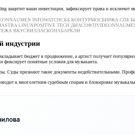
ing защитит ваши инвестиции, зафиксирует права и исключит м
DEON
NAUMEN
INFOWATCH
СКБ КОНТУР
МОСБИРЖА
СПБ Б
Н
ASTRA LINUX
POSITIVE TECH
ДИАСОФТ
IVIDEON
NAUME
ГЕЖА
ВКУСВИЛЛ
АСКОНА
БАРКЛИ
й индустрии
вкладывает бюджет в продвижение, а артист получает популярно
 и фиксирует понятные условия для музыканта.
ры. Суды признают такие документы недействительными. Проф
риводит к многолетним судебным спорам и блокировке музыкаль
нилова