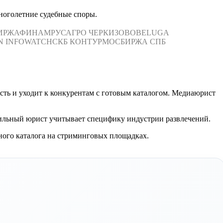
ноголетние судебные споры.
ИРЖА
ФИНАМ
РУСАГРО
ЧЕРКИЗОВО
BELUGA
N
INFOWATCH
СКБ КОНТУР
МОСБИРЖА
СПБ
сть и уходит к конкурентам с готовым каталогом. Медиаюрист
ильный юрист учитывает специфику индустрии развлечений.
ного каталога на стриминговых площадках.