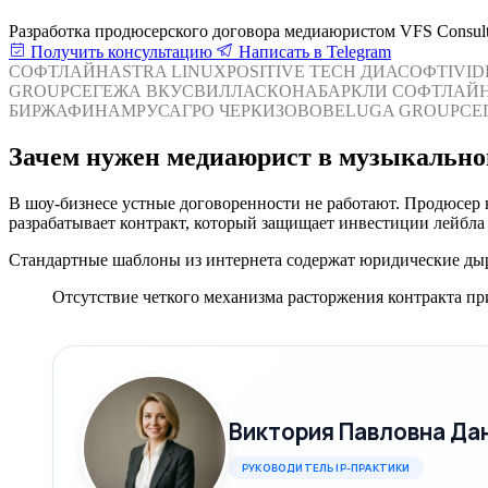
Разработка продюсерского договора медиаюристом VFS Consult
Получить консультацию
Написать в Telegram
СОФТЛАЙН
ASTRA LINUX
POSITIVE TECH
ДИАСОФТ
IVI
GROUP
СЕГЕЖА
ВКУСВИЛЛ
АСКОНА
БАРКЛИ
СОФТЛАЙ
БИРЖА
ФИНАМ
РУСАГРО
ЧЕРКИЗОВО
BELUGA GROUP
СЕ
Зачем нужен медиаюрист в музыкально
В шоу-бизнесе устные договоренности не работают. Продюсер 
разрабатывает контракт, который защищает инвестиции лейбла
Стандартные шаблоны из интернета содержат юридические ды
Отсутствие четкого механизма расторжения контракта п
Виктория Павловна Да
РУКОВОДИТЕЛЬ IP-ПРАКТИКИ