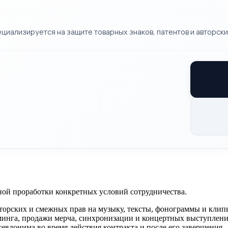
циализируется на защите товарных знаков, патентов и авторских
ной проработки конкретных условий сотрудничества.
торских и смежных прав на музыку, тексты, фонограммы и клип
инга, продажи мерча, синхронизации и концертных выступлени
евдонима во время действия контракта и после его завершения.