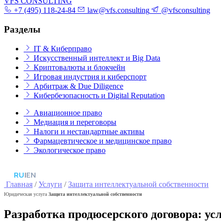
VFS CONSULTING
+7 (495) 118-24-84
law@vfs.consulting
@vfsconsulting
Разделы
IT & Киберправо
Искусственный интеллект и Big Data
Криптовалюты и блокчейн
Игровая индустрия и киберспорт
Арбитраж & Due Diligence
Кибербезопасность и Digital Reputation
Авиационное право
Медиация и переговоры
Налоги и нестандартные активы
Фармацевтическое и медицинское право
Экологическое право
RU
|
EN
Главная
/
Услуги
/
Защита интеллектуальной собственности
Юридическая услуга
Защита интеллектуальной собственности
Разработка продюсерского договора: ус